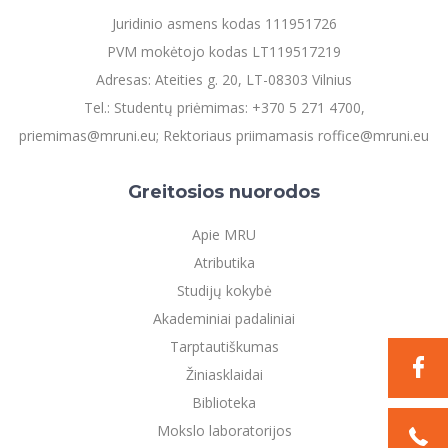
Juridinio asmens kodas 111951726
PVM mokėtojo kodas LT119517219
Adresas: Ateities g. 20, LT-08303 Vilnius
Tel.: Studentų priėmimas: +370 5 271 4700,
priemimas@mruni.eu; Rektoriaus priimamasis roffice@mruni.eu
Greitosios nuorodos
Apie MRU
Atributika
Studijų kokybė
Akademiniai padaliniai
Tarptautiškumas
Žiniasklaidai
Biblioteka
Mokslo laboratorijos