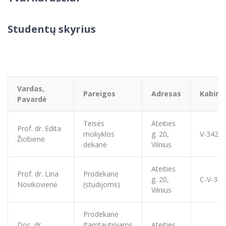
Studentų skyrius
Vardas,
Pareigos
Adresas
Kabine
Pavardė
Teisės
Ateities
Prof. dr. Edita
mokyklos
g. 20,
V-342
Žiobienė
dekanė
Vilnius
Ateities
Prof. dr. Lina
Prodekanė
g. 20,
C-V-341
Novikovienė
(studijoms)
Vilnius
Prodekanė
Doc. dr.
(tarptautiniams
Ateities