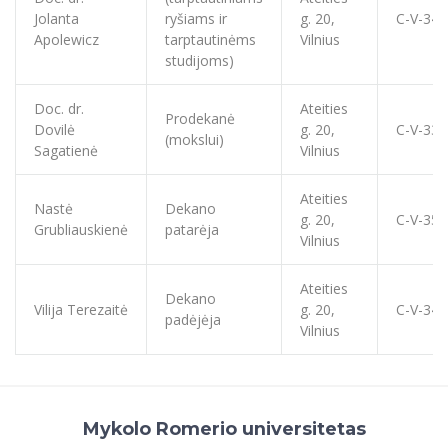
Jolanta
ryšiams ir
g. 20,
C-V-340
Apolewicz
tarptautinėms
Vilnius
studijoms)
Doc. dr.
Ateities
Prodekanė
Dovilė
g. 20,
C-V-339
(mokslui)
Sagatienė
Vilnius
Ateities
Nastė
Dekano
g. 20,
C-V-357
Grubliauskienė
patarėja
Vilnius
Ateities
Dekano
Vilija Terezaitė
g. 20,
C-V-343
padėjėja
Vilnius
Mykolo Romerio universitetas