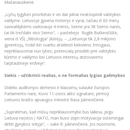
Mašanauskienė.
„Lyčių lygybės prioritetas ir vis dar pilnai neatsispindi valstybės
valdyme. Lietuvoje gyvena moterys ir vyrai, tačiau iš 60 merų
savivaldybėms vadovauja 4 merės, Seime yra 38 Seimo narės,
tai tik trečdalis viso Seimo“, – pastebėjo Rugilė Butkevičiūtė,
viena iš VŠĮ „Ribologija“ įkūrėjų. – „Lietuvoje tik 2,8 milijono
gyventojų, todėl itin svarbu atskleisti kiekvieno žmogaus,
nepriklausomai nuo lyties, potencialą prisidėti prie valstybės
kūrimo ir valdymo bei Lietuvos interesų atstovavimo
tarptautinėje erdvėje“.
Siekis – užtikrinti realias, o ne formalias lygias galimybes
Didelio auditorijos dėmesio ir klausimų sulaukė Europos
Parlamento narė, Kovo 11-osios akto signatarė, pirmoji
Lietuvos krašto apsaugos ministrė Rasa Juknevičienė.
„Supratimas, kad mūsų nepriklausomybė bus laikina, jeigu
Lietuva neįstos į NATO, man buvo stipri motyvacija sistemingai
dirbti gynybos srityje”, – sakė R. Juknevičienė. Jos nuomone,