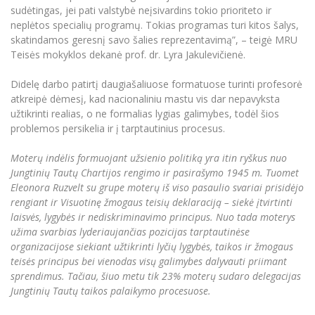
sudėtingas, jei pati valstybė neįsivardins tokio prioriteto ir
neplėtos specialių programų. Tokias programas turi kitos šalys,
skatindamos geresnį savo šalies reprezentavimą”, – teigė MRU
Teisės mokyklos dekanė prof. dr. Lyra Jakulevičienė.
Didelę darbo patirtį daugiašaliuose formatuose turinti profesorė
atkreipė dėmesį, kad nacionaliniu mastu vis dar nepavyksta
užtikrinti realias, o ne formalias lygias galimybes, todėl šios
problemos persikelia ir į tarptautinius procesus.
Moterų indėlis formuojant užsienio politiką yra itin ryškus nuo
Jungtinių Tautų Chartijos rengimo ir pasirašymo 1945 m. Tuomet
Eleonora Ruzvelt su grupe moterų iš viso pasaulio svariai prisidėjo
rengiant ir Visuotinę žmogaus teisių deklaraciją – siekė įtvirtinti
laisvės, lygybės ir nediskriminavimo principus. Nuo tada moterys
užima svarbias lyderiaujančias pozicijas tarptautinėse
organizacijose siekiant užtikrinti lyčių lygybės, taikos ir žmogaus
teisės principus bei vienodas visų galimybes dalyvauti priimant
sprendimus. Tačiau, šiuo metu tik 23% moterų sudaro delegacijas
Jungtinių Tautų taikos palaikymo procesuose.