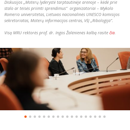
Diskusijos „Moterų lyderystė tarptautinėje arenoje – kėdė prie
stalo ar teisės priimti sprendimus“ organizatoriai – Mykolo
Romerio universitetas, Lietuvos nacionalinės UNESCO komisijos
sekretoriatas, Moterų informacijos centras, VšĮ „Ribologija“.
Visą MRU rektorės prof. dr. Ingos Žalėnienės kalbą rasite
čia
.