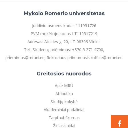
Mykolo Romerio universitetas
Juridinio asmens kodas 111951726
PVM mokėtojo kodas LT119517219
Adresas: Ateities g. 20, LT-08303 Vilnius
Tel.: Studentų priėmimas: +370 5 271 4700,
priemimas@mruni.eu; Rektoriaus priimamasis roffice@mruni.eu
Greitosios nuorodos
Apie MRU
Atributika
Studijų kokybė
Akademiniai padaliniai
Tarptautiškumas
Žiniasklaidai