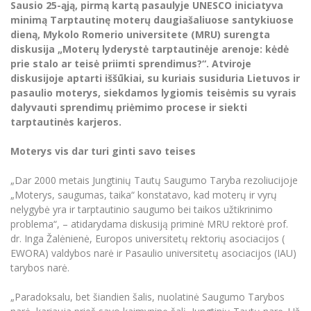
Renginių kalendorius
Sausio 25-ąją, pirmą kartą pasaulyje UNESCO iniciatyva
Universiteto teatras
Neformaliuoju ir (ar) savišvietos būdu įgytų
Erasmus+ mobilumas praktikoms (SMP)
Partnerystės
Emocinė gerovė
Mokslo laboratorijos
minimą Tarptautinę moterų daugiašaliuose santykiuose
kompetencijų vertinimas ir pripažinimas
Veiklos dokumentai
Sūduvos akademija
Tinklalaidės
MRU pop vokalinis ansamblis (vadovas Artūras
dieną, Mykolo Romerio universitete (MRU) surengta
Kitos galimybės
Azijos centras
Bakalauro studijos
Žmogaus, aplinkos ir technologijų (HET) siste
Novikas)
Studijų organizavimas
diskusija „Moterų lyderystė tarptautinėje arenoje: kėdė
Akademinė etika
prie stalo ar teisė priimti sprendimus?“. Atviroje
Magistrantūros studijos
Vilniaus Karaliaus Sedžiongo institutas
MRU merginų choras
Doktorantūra
diskusijoje aptarti iššūkiai, su kuriais susiduria Lietuvos ir
Darbas MRU
Vadovų MBA
pasaulio moterys, siekdamos lygiomis teisėmis su vyrais
Frankofoniškų šalių studijų centras
Švietimo ir kultūros vadovų MPA
Projektai
dalyvauti sprendimų priėmimo procese ir siekti
Universiteto simbolika
tarptautinės karjeros.
Teisės LL.M.
Akademinė leidyba
Atributika
Papildomosios studijos
Moterys vis dar turi ginti savo teises
Pedagogų rengimas
Mokymų LAB
Naujienos
„Dar 2000 metais Jungtinių Tautų Saugumo Taryba rezoliucijoje
Doktorantūros studijos
Mokslo naujienos
Tarptautiškumas
„Moterys, saugumas, taika“ konstatavo, kad moterų ir vyrų
Profesinės bakalauro studijos
Personalo valdymo centras
nelygybė yra ir tarptautinio saugumo bei taikos užtikrinimo
Kasmetiniai mokslo renginiai
Studentams
Darnus vystymasis
problema“, – atidarydama diskusiją priminė MRU rektorė prof.
Privačių interesų deklaravimas
dr. Inga Žalėnienė, Europos universitetų rektorių asociacijos (
Informacija naujiems darbuotojams
Darbuotojams
Studentams
Privatumo politika
EWORA) valdybos narė ir Pasaulio universitetų asociacijos (IAU)
Studijų Moodle (studijų vykdymui)
tarybos narė.
Darbuotojams
Partnerystės
Negalia ir individualieji poreikiai
Darbuotojų Moodle (kompetencijų tobulinimui)
„Paradoksalu, bet šiandien šalis, nuolatinė Saugumo Tarybos
Partnerystės
Studijų tvarkaraštis
Azijos centras
Viešai skelbiama informacija