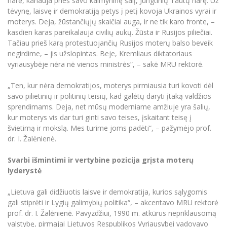
narė, kariauja prieš savo kaimyninę šalį, Jungtinių Tautų narę. Už
Informacinė sistema "Studijos"
tėvynę, laisvę ir demokratiją petys į petį kovoja Ukrainos vyrai ir
Azijos centras
Vilniaus Karaliaus Sedžiongo institutas
Parama Ukrainai
moterys. Deja, žūstančiųjų skaičiai auga, ir ne tik karo fronte, –
Darbuotojų elektroninis paštas
kasdien karas pareikalauja civilių aukų. Žūsta ir Rusijos piliečiai.
Vilniaus Karaliaus Sedžiongo institutas
Frankofoniškų šalių studijų centras
Daugiafaktorinė autentifikacija universiteto
Civilinė sauga
Tačiau prieš karą protestuojančių Rusijos moterų balso beveik
darbuotojams (MFA)
negirdime, – jis užslopintas. Beje, Kremliaus diktatoriaus
Frankofoniškų šalių studijų centras
Mokslininkų profiliai "CRIS"
Korupcijos prevencija
vyriausybėje nėra nė vienos ministrės“, – sakė MRU rektorė.
Bendruomenės gerovė
„Ten, kur nėra demokratijos, moterys pirmiausia turi kovoti dėl
Darbuotojų kvalifikacijos kėlimas
savo pilietinių ir politinių teisių, kad galėtų daryti įtaką valdžios
MRU norminių teisės aktų duomenų bazė
sprendimams. Deja, net mūsų moderniame amžiuje yra šalių,
kur moterys vis dar turi ginti savo teises, įskaitant teisę į
Intranetas
švietimą ir mokslą. Mes turime joms padėti“, – pažymėjo prof.
eDVS
dr. I. Žalėnienė.
Microsoft Office 365
Svarbi išmintimi ir vertybine pozicija grįsta moterų
MRU mobilios programėlės
lyderystė
Pagalbos sistema
Profesinė sąjunga
„Lietuva gali didžiuotis laisve ir demokratija, kurios sąlygomis
gali stiprėti ir Lygių galimybių politika“, – akcentavo MRU rektorė
Kontaktų paieška
prof. dr. I. Žalėnienė. Pavyzdžiui, 1990 m. atkūrus nepriklausomą
valstybę, pirmajai Lietuvos Respublikos Vyriausybei vadovavo