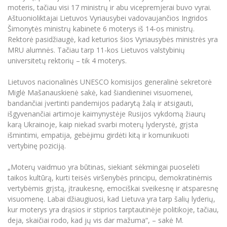
moteris, tačiau visi 17 ministrų ir abu vicepremjerai buvo vyrai.
Aštuonioliktajai Lietuvos Vyriausybei vadovaujančios Ingridos
Šimonytės ministrų kabinete 6 moterys iš 14-os ministrų.
Rektorė pasidžiaugė, kad keturios šios Vyriausybės ministrės yra
MRU alumnės. Tačiau tarp 11-kos Lietuvos valstybinių
universitetų rektorių – tik 4 moterys.
Lietuvos nacionalinės UNESCO komisijos generalinė sekretorė
Miglė Mašanauskienė sakė, kad šiandieninei visuomenei,
bandančiai įvertinti pandemijos padarytą žalą ir atsigauti,
išgyvenančiai artimoje kaimynystėje Rusijos vykdomą žiaurų
karą Ukrainoje, kaip niekad svarbi moterų lyderystė, grįsta
išmintimi, empatija, gebėjimu girdėti kitą ir komunikuoti
vertybinę poziciją.
„Moterų vaidmuo yra būtinas, siekiant sėkmingai puoselėti
taikos kultūrą, kurti teisės viršenybės principu, demokratinėmis
vertybėmis grįstą, įtraukesnę, emociškai sveikesnę ir atsparesnę
visuomenę. Labai džiaugiuosi, kad Lietuva yra tarp šalių lyderių,
kur moterys yra drąsios ir stiprios tarptautinėje politikoje, tačiau,
deja, skaičiai rodo, kad jų vis dar mažuma“, – sakė M.