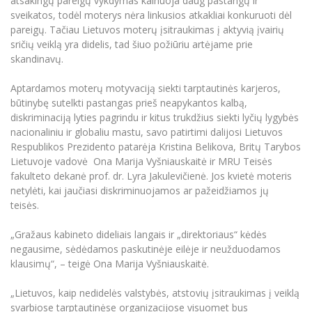
atsakingų pareigų vykdymas kainuoja daug pastangų ir
sveikatos, todėl moterys nėra linkusios atkakliai konkuruoti dėl
pareigų. Tačiau Lietuvos moterų įsitraukimas į aktyvią įvairių
sričių veiklą yra didelis, tad šiuo požiūriu artėjame prie
skandinavų.
Aptardamos moterų motyvaciją siekti tarptautinės karjeros,
būtinybę sutelkti pastangas prieš neapykantos kalbą,
diskriminaciją lyties pagrindu ir kitus trukdžius siekti lyčių lygybės
nacionaliniu ir globaliu mastu, savo patirtimi dalijosi Lietuvos
Respublikos Prezidento patarėja Kristina Belikova, Britų Tarybos
Lietuvoje vadovė Ona Marija Vyšniauskaitė ir MRU Teisės
fakulteto dekanė prof. dr. Lyra Jakulevičienė. Jos kvietė moteris
netylėti, kai jaučiasi diskriminuojamos ar pažeidžiamos jų
teisės.
„Gražaus kabineto dideliais langais ir „direktoriaus“ kėdės
negausime, sėdėdamos paskutinėje eilėje ir neužduodamos
klausimų“, – teigė Ona Marija Vyšniauskaitė.
„Lietuvos, kaip nedidelės valstybės, atstovių įsitraukimas į veiklą
svarbiose tarptautinėse organizacijose visuomet bus