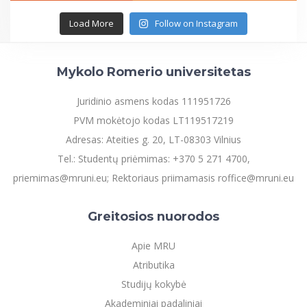
Load More
Follow on Instagram
Mykolo Romerio universitetas
Juridinio asmens kodas 111951726
PVM mokėtojo kodas LT119517219
Adresas: Ateities g. 20, LT-08303 Vilnius
Tel.: Studentų priėmimas: +370 5 271 4700,
priemimas@mruni.eu; Rektoriaus priimamasis roffice@mruni.eu
Greitosios nuorodos
Apie MRU
Atributika
Studijų kokybė
Akademiniai padaliniai