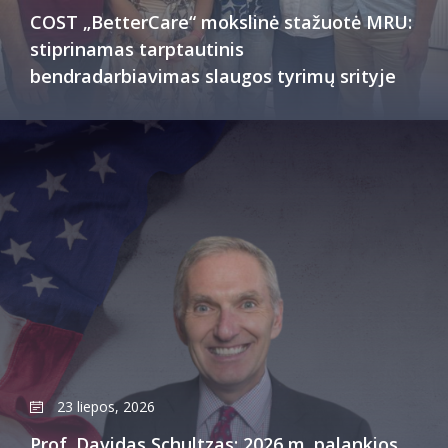
COST „BetterCare“ mokslinė stažuotė MRU:
stiprinamas tarptautinis
bendradarbiavimas slaugos tyrimų srityje
23 liepos, 2026
Prof. Davidas Schultzas: 2026 m. palankios