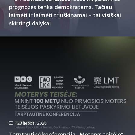
prognozės tenka demokratams. Tačiau
laimėti ir laimėti triuškinamai – tai visiškai
skirtingi dalykai
23 liepos, 2026
Tarptautinė konferencija „Moterys teisėje“