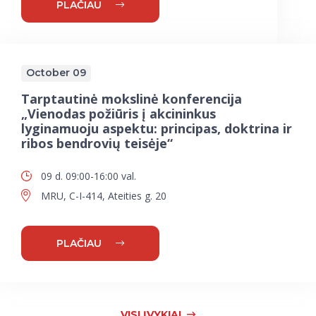
PLAČIAU
October 09
Tarptautinė mokslinė konferencija
„Vienodas požiūris į akcininkus
lyginamuoju aspektu: principas, doktrina ir
ribos bendrovių teisėje“
09 d. 09:00-16:00 val.
MRU, C-I-414, Ateities g. 20
PLAČIAU
VISI ĮVYKIAI