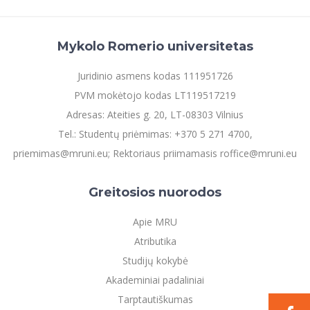
Mykolo Romerio universitetas
Juridinio asmens kodas 111951726
PVM mokėtojo kodas LT119517219
Adresas: Ateities g. 20, LT-08303 Vilnius
Tel.: Studentų priėmimas: +370 5 271 4700,
priemimas@mruni.eu; Rektoriaus priimamasis roffice@mruni.eu
Greitosios nuorodos
Apie MRU
Atributika
Studijų kokybė
Akademiniai padaliniai
Tarptautiškumas