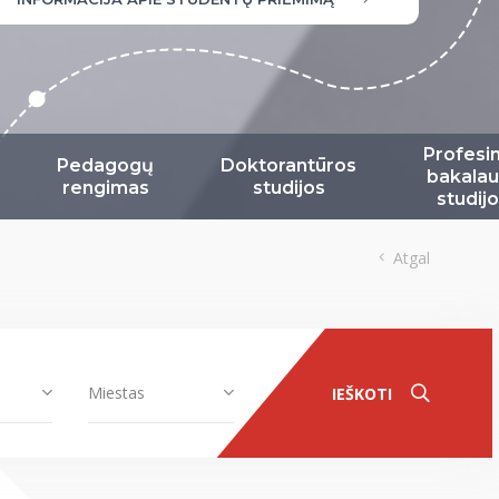
Profesi
Pedagogų
Doktorantūros
bakalau
rengimas
studijos
studij
Atgal
Miestas
IEŠKOTI