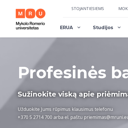
STOJANTIESIEMS
MOK
ERUA
Studijos
Profesinės b
Sužinokite
viską
apie priėmim
Užduokite Jums rūpimus klausimus telefonu
+370 5 2714 700
arba el. paštu
priemimas@mruni.e