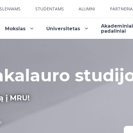
SLEIVIAMS
STUDENTAMS
ALUMNI
PARTNERI
Akademinia
Mokslas
Universitetas
padaliniai
akalauro studij
ą į MRU
!
u