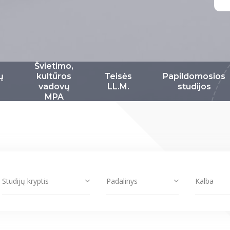
Švietimo,
ų
kultūros
Teisės
Papildomosios
vadovų
LL.M.
studijos
MPA
Studijų kryptis
Padalinys
Kalba