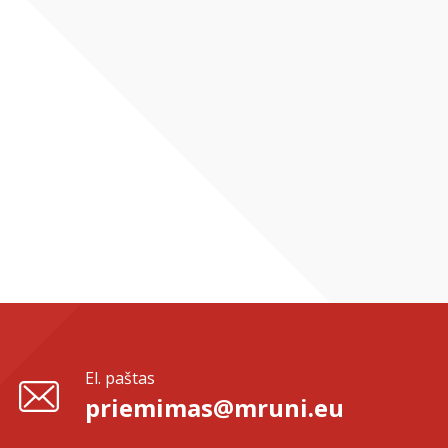
El. paštas
priemimas@mruni.eu