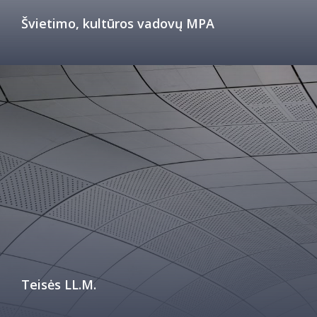
Švietimo, kultūros vadovų MPA
Teisės LL.M.