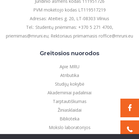
Juridinio asmens kodas 111951726
PVM mokėtojo kodas LT119517219
Adresas: Ateities g. 20, LT-08303 Vilnius
Tel.: Studentų priėmimas: +370 5 271 4700,
priemimas@mruni.eu; Rektoriaus priimamasis roffice@mruni.eu
Greitosios nuorodos
Apie MRU
Atributika
Studijų kokybė
Akademiniai padaliniai
Tarptautiškumas
Žiniasklaidai
Biblioteka
Mokslo laboratorijos
Privatumo politika