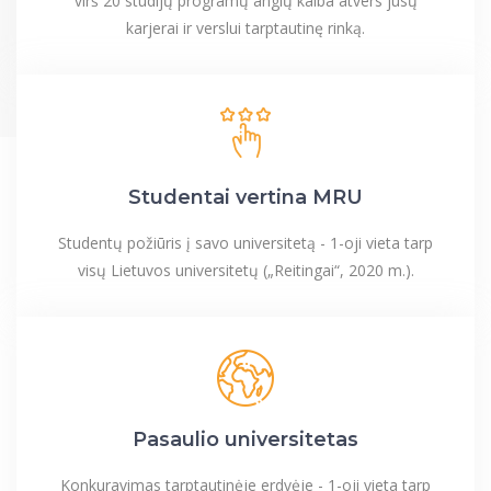
virš 20 studijų programų anglų kalba atvers jūsų
karjerai ir verslui tarptautinę rinką.
Studentai vertina MRU
Studentų požiūris į savo universitetą - 1-oji vieta tarp
visų Lietuvos universitetų („Reitingai“, 2020 m.).
Pasaulio universitetas
Konkuravimas tarptautinėje erdvėje - 1-oji vieta tarp