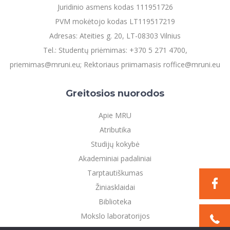
Juridinio asmens kodas 111951726
PVM mokėtojo kodas LT119517219
Adresas: Ateities g. 20, LT-08303 Vilnius
Tel.: Studentų priėmimas: +370 5 271 4700,
priemimas@mruni.eu; Rektoriaus priimamasis roffice@mruni.eu
Greitosios nuorodos
Apie MRU
Atributika
Studijų kokybė
Akademiniai padaliniai
Tarptautiškumas
Žiniasklaidai
Biblioteka
Mokslo laboratorijos