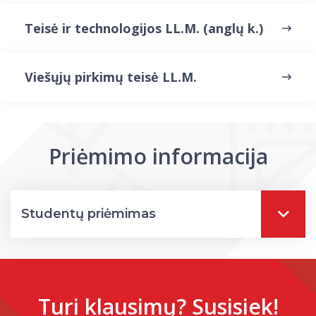
Darbuotojų kvalifikacijos kėlimas
Teisė ir technologijos LL.M. (anglų k.)
MRU norminių teisės aktų duomenų bazė
Intranetas
eDVS
Viešųjų pirkimų teisė LL.M.
Microsoft Office 365
MRU mobilios programėlės
Pagalbos sistema
Profesinė sąjunga
Priėmimo informacija
Kontaktų paieška
Studentų priėmimas
Turi klausimų? Susisiek!