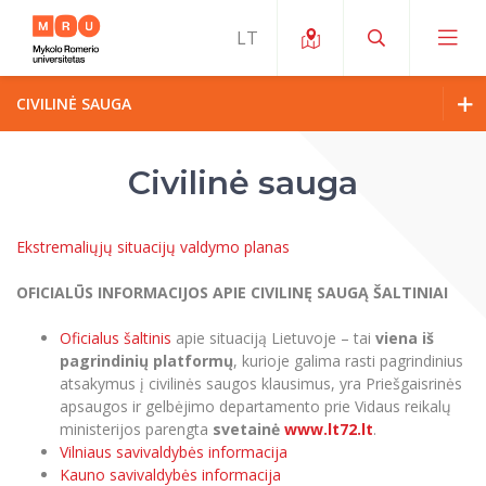
CIVILINĖ SAUGA
Apie ERUA
Apie MRU
Civilinė sauga
Naujienos ir renginiai
Mano studijos
Rektorės žodis
Galimybės
Studijų organizavimas ir aplinka
MOin – MRU Mokslo ir inovacijų savaitė
Ekstremaliųjų situacijų valdymo planas
Komanda ir kontaktai
Finansai
Studijų kokybė
Mokslo programos
Struktūra
OFICIALŪS INFORMACIJOS APIE CIVILINĘ SAUGĄ ŠALTINIAI
Apie MRU
Studentų organizacijos
Studijų programos
Mokslininkų profiliai "CRIS"
Oficialus šaltinis
apie situaciją Lietuvoje – tai
viena iš
Rektorės žodis
Teisės mokykla
Reitingai
pagrindinių platformų
, kurioje galima rasti pagrindinius
Studentų namai
Tarptautiniai mainai
Mokslinės veiklos skatinimo fondas
atsakymus į civilinės saugos klausimus, yra Priešgaisrinės
Struktūra
Viešojo saugumo akademija
Pranešimai spaudai
apsaugos ir gelbėjimo departamento prie Vidaus reikalų
Estetinis ugdymas
Studentams
Skaitmeniniai ženkliukai
Universiteto garbės nariai
Tarptautinių ekspertų tinklas
ministerijos parengta
svetainė
www.lt72.lt
.
Reitingai
Žmogaus ir visuomenės studijų fakultetas
Ekspertų sąrašas
Vilniaus savivaldybės informacija
Dokumentai reglamentuojantys studijas
Pramoginių šokių kolektyvas ,,Bolero”
Darbuotojams
Erasmus+ mobilumas studijoms (SMS)
Karjeros centras
Atitikties mokslinių tyrimų etikai komitetas
Universiteto garbės nariai
Kauno savivaldybės informacija
Viešojo valdymo ir verslo fakultetas
Universiteto simbolika