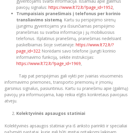
gyventojams svarbi informacija. Išsamiau apie galimus
Informacinė sistema "Studijos"
pavojų signalus:
https://www.lt72.lt/?page_id=1952
.
Privatumo politika
Azijos centras
Vilniaus Karaliaus Sedžiongo institutas
Parama Ukrainai
Trumpaisiais pranešimais į telefonus per korinio
Darbuotojų elektroninis paštas
transliavimo sistemą
. Kartu su perspėjimo sirenų
Vilniaus Karaliaus Sedžiongo institutas
Frankofoniškų šalių studijų centras
Daugiafaktorinė autentifikacija universiteto
Civilinė sauga
Negalia ir individualieji poreikiai
įjungimu gyventojams yra išsiunčiamas perspėjimo
darbuotojams (MFA)
Frankofoniškų šalių studijų centras
pranešimas su svarbia informacija į jų mobiliuosius
Mokslininkų profiliai "CRIS"
Korupcijos prevencija
telefonus. Išplatinus pranešimą, pranešimas nedelsiant
Viešai skelbiama informacija
Bendruomenės gerovė
paskelbiamas šioje svetainėje:
https://www.lt72.lt/?
page_id=322
Norėdami savo telefone įjungti korinio
Darbuotojų kvalifikacijos kėlimas
informavimo funkciją, sekite instrukcijas:
Parama Ukrainai
MRU norminių teisės aktų duomenų bazė
https://www.lt72.lt/?page_id=1969
.
Intranetas
Taip pat perspėjimas gali vykti per įvairias visuomenės
eDVS
Civilinė sauga
informavimo priemones, transporto priemonių ir įmonių
Microsoft Office 365
garsinius signalus, pasiuntinius. Kartu su pranešimu apie (galimą)
MRU mobilios programėlės
pavojų yra informuojama, kaip reikia elgtis konkretaus pavojaus
Korupcijos prevencija
atveju.
Pagalbos sistema
Profesinė sąjunga
Kolektyvinės apsaugos statiniai
Kontaktų paieška
Kolektyvinės apsaugos statiniai yra iš anksto parinkti ir specialiai
pažymėti pastatai, kurie gali būti greitai pritaikomi laikinam