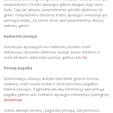
pasipriešinimo ir krašto apsaugos galima daugiau negu vienu
būdu. Taip pat aktyvus pasipriešinimas gali būti vykdomas be
ginklo. Pasipriešinimo temomis Krašto apsaugos ministerija yra
parengusi leidinį „Ką turime žinoti apie pasipriešinimą: aktyvių
veiksmų gairės“.
Radiacinis pavojus
Instrukcijas apsisaugoti nuo radiacinio poveikio esant
Baltarusijos atominės elektrinės avarijai, kurios tinkamos ir
esant kitokiam radiaciniam pavojui, galima rasti
čia
.
Pirmoji pagalba
Ekstremaliųjų situacijų atvejais kyla didelė grėsmė žmonių
sveikatai, todėl svarbu mokėti ir žinoti pirmosios pagalbos
teikimo principus. Pagrindinę aktualią informaciją apie pirmąją
pagalbą galima rasti Sveikatos apsaugos ministerijos parengtoje
atmintinėje
.
Svarbu atkreipti dėmesį į pagrindinį principą, kad pirmosios