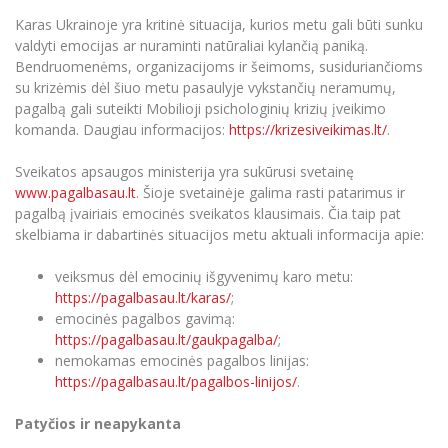
Karas Ukrainoje yra kritinė situacija, kurios metu gali būti sunku
valdyti emocijas ar nuraminti natūraliai kylančią paniką.
Bendruomenėms, organizacijoms ir šeimoms, susiduriančioms
su krizėmis dėl šiuo metu pasaulyje vykstančių neramumų,
pagalbą gali suteikti Mobilioji psichologinių krizių įveikimo
komanda. Daugiau informacijos:
https://krizesiveikimas.lt/
.
Sveikatos apsaugos ministerija yra sukūrusi svetainę
www.pagalbasau.lt
. Šioje svetainėje galima rasti patarimus ir
pagalbą įvairiais emocinės sveikatos klausimais. Čia taip pat
skelbiama ir dabartinės situacijos metu aktuali informacija apie:
veiksmus dėl emocinių išgyvenimų karo metu:
https://pagalbasau.lt/karas/
;
emocinės pagalbos gavimą:
https://pagalbasau.lt/gaukpagalba/
;
nemokamas emocinės pagalbos linijas:
https://pagalbasau.lt/pagalbos-linijos/
.
Patyčios ir neapykanta