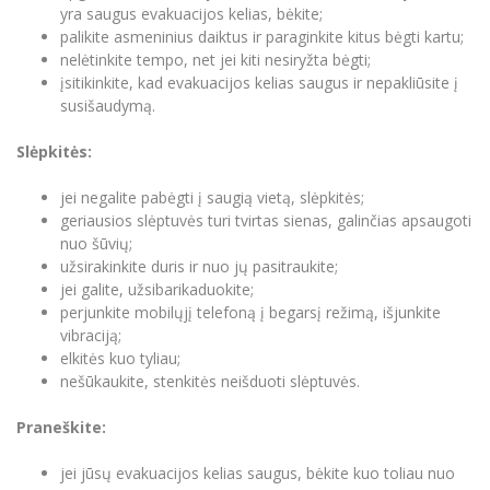
yra saugus evakuacijos kelias, bėkite;
palikite asmeninius daiktus ir paraginkite kitus bėgti kartu;
nelėtinkite tempo, net jei kiti nesiryžta bėgti;
įsitikinkite, kad evakuacijos kelias saugus ir nepakliūsite į
susišaudymą.
Slėpkitės:
jei negalite pabėgti į saugią vietą, slėpkitės;
geriausios slėptuvės turi tvirtas sienas, galinčias apsaugoti
nuo šūvių;
užsirakinkite duris ir nuo jų pasitraukite;
jei galite, užsibarikaduokite;
perjunkite mobilųjį telefoną į begarsį režimą, išjunkite
vibraciją;
elkitės kuo tyliau;
nešūkaukite, stenkitės neišduoti slėptuvės.
Praneškite:
jei jūsų evakuacijos kelias saugus, bėkite kuo toliau nuo