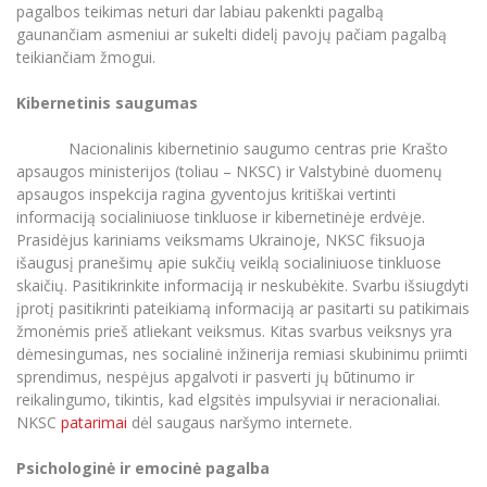
pagalbos teikimas neturi dar labiau pakenkti pagalbą
gaunančiam asmeniui ar sukelti didelį pavojų pačiam pagalbą
teikiančiam žmogui.
Kibernetinis saugumas
Nacionalinis kibernetinio saugumo centras prie Krašto
apsaugos ministerijos (toliau – NKSC) ir Valstybinė duomenų
apsaugos inspekcija ragina gyventojus kritiškai vertinti
informaciją socialiniuose tinkluose ir kibernetinėje erdvėje.
Prasidėjus kariniams veiksmams Ukrainoje, NKSC fiksuoja
išaugusį pranešimų apie sukčių veiklą socialiniuose tinkluose
skaičių. Pasitikrinkite informaciją ir neskubėkite. Svarbu išsiugdyti
įprotį pasitikrinti pateikiamą informaciją ar pasitarti su patikimais
žmonėmis prieš atliekant veiksmus. Kitas svarbus veiksnys yra
dėmesingumas, nes socialinė inžinerija remiasi skubinimu priimti
sprendimus, nespėjus apgalvoti ir pasverti jų būtinumo ir
reikalingumo, tikintis, kad elgsitės impulsyviai ir neracionaliai.
NKSC
patarimai
dėl saugaus naršymo internete.
Psichologinė ir emocinė pagalba