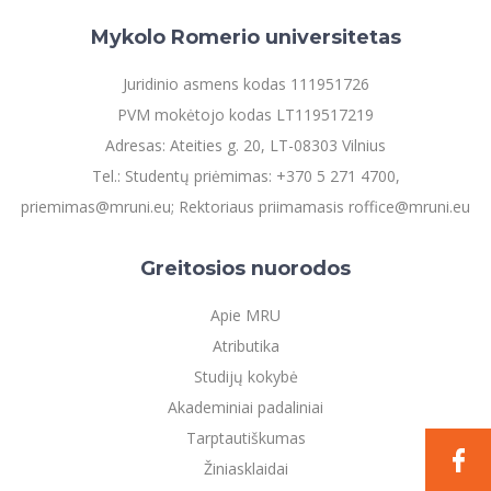
Mykolo Romerio universitetas
Juridinio asmens kodas 111951726
PVM mokėtojo kodas LT119517219
Adresas: Ateities g. 20, LT-08303 Vilnius
Tel.: Studentų priėmimas: +370 5 271 4700,
priemimas@mruni.eu; Rektoriaus priimamasis roffice@mruni.eu
Greitosios nuorodos
Apie MRU
Atributika
Studijų kokybė
Akademiniai padaliniai
Tarptautiškumas
Žiniasklaidai