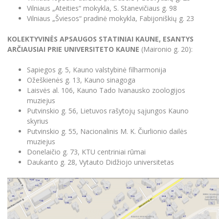
Vilniaus „Ateities“ mokykla, S. Stanevičiaus g. 98
Vilniaus „Šviesos“ pradinė mokykla, Fabijoniškių g. 23
KOLEKTYVINĖS APSAUGOS STATINIAI KAUNE, ESANTYS
ARČIAUSIAI PRIE UNIVERSITETO KAUNE
(Maironio g. 20):
Sapiegos g. 5, Kauno valstybinė filharmonija
Ožeškienės g. 13, Kauno sinagoga
Laisvės al. 106, Kauno Tado Ivanausko zoologijos
muziejus
Putvinskio g. 56, Lietuvos rašytojų sąjungos Kauno
skyrius
Putvinskio g. 55, Nacionalinis M. K. Čiurlionio dailės
muziejus
Donelaičio g. 73, KTU centriniai rūmai
Daukanto g. 28, Vytauto Didžiojo universitetas