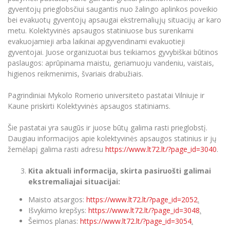
gyventojų prieglobsčiui saugantis nuo žalingo aplinkos poveikio
bei evakuotų gyventojų apsaugai ekstremaliųjų situacijų ar karo
metu. Kolektyvinės apsaugos statiniuose bus surenkami
evakuojamieji arba laikinai apgyvendinami evakuotieji
gyventojai. Juose organizuotai bus teikiamos gyvybiškai būtinos
paslaugos: aprūpinama maistu, geriamuoju vandeniu, vaistais,
higienos reikmenimis, švariais drabužiais.
Pagrindiniai Mykolo Romerio universiteto pastatai Vilniuje ir
Kaune priskirti Kolektyvinės apsaugos statiniams.
Šie pastatai yra saugūs ir juose būtų galima rasti prieglobstį.
Daugiau informacijos apie kolektyvinės apsaugos statinius ir jų
žemėlapį galima rasti adresu
https://www.lt72.lt/?page_id=3040
.
Kita aktuali informacija, skirta pasiruošti galimai
ekstremaliajai situacijai:
Maisto atsargos:
https://www.lt72.lt/?page_id=2052
.
Išvykimo krepšys:
https://www.lt72.lt/?page_id=3048
.
Šeimos planas:
https://www.lt72.lt/?page_id=3054
.