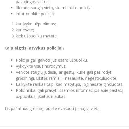
pavojingos vietos;
tik radę saugią vietą, skambinkite policijai.
informuokite policiją:
kur įvyko užpuolimas;
kur esate;
kiek užpuolikų matėte.
Kaip elgtis, atvykus policijai?
Policija gali galvoti jus esant užpuoliku.
Vykdykite visus nurodymus.
Venkite staigių judesių ar gestų, kurie gali pasirodyti
grėsmingi. Elkitės ramiai – nešaukite, negestikuliuokite.
Laikykite rankas taip, kad matytųsi, jog nesate ginkluotas.
Policininkai gali prašyti išsamios informacijos apie pastatą,
užpuolikus, įkaitus ir aukas.
Tik pašalinus grėsmę, būsite evakuoti į saugią vietą.