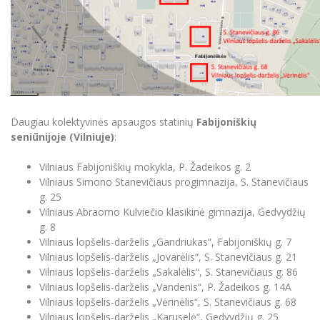
Daugiau kolektyvinės apsaugos statinių
Fabijoniškių
seniūnijoje (Vilniuje)
:
Vilniaus Fabijoniškių mokykla, P. Žadeikos g. 2
Vilniaus Simono Stanevičiaus progimnazija, S. Stanevičiaus
g. 25
Vilniaus Abraomo Kulviečio klasikinė gimnazija, Gedvydžių
g. 8
Vilniaus lopšelis-darželis „Gandriukas“, Fabijoniškių g. 7
Vilniaus lopšelis-darželis „Jovarėlis“, S. Stanevičiaus g. 21
Vilniaus lopšelis-darželis „Sakalėlis“, S. Stanevičiaus g. 86
Vilniaus lopšelis-darželis „Vandenis“, P. Žadeikos g. 14A
Vilniaus lopšelis-darželis „Vėrinėlis“, S. Stanevičiaus g. 68
Vilniaus lopšelis-darželis „Karuselė“, Gedvydžių g. 25