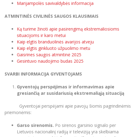
Renginių kalendorius
Universiteto teatras
Neformaliuoju ir (ar) savišvietos būdu įgytų
Marijampolės savivaldybės informacija
Erasmus+ mobilumas praktikoms (SMP)
Partnerystės
Emocinė gerovė
Mokslo laboratorijos
kompetencijų vertinimas ir pripažinimas
Veiklos dokumentai
Sūduvos akademija
Tinklalaidės
MRU pop vokalinis ansamblis (vadovas Artūras
Kitos galimybės
ATMINTINĖS CIVILINĖS SAUGOS KLAUSIMAIS
Azijos centras
Atributika
Bakalauro studijos
Žmogaus, aplinkos ir technologijų (HET) siste
Novikas)
Studijų organizavimas
Akademinė etika
Magistrantūros studijos
Vilniaus Karaliaus Sedžiongo institutas
Ką turime žinoti apie pasirengimą ekstremaliosioms
MRU merginų choras
Doktorantūra
Darbas MRU
situacijoms ir karo metui
Biblioteka
Vadovų MBA
Frankofoniškų šalių studijų centras
Kaip elgtis branduolinės avarijos atveju
Švietimo ir kultūros vadovų MPA
Projektai
Universiteto simbolika
Kaip elgtis ginkluoto užpuolimo metu
Teisės LL.M.
Tarptautiškumas
Gaisrines saugos atmintinė 2025
Akademinė leidyba
Atributika
Gesintuvo naudojimo budas 2025
Papildomosios studijos
Pedagogų rengimas
Mokymų LAB
Darnus vystymasis
Naujienos
SVARBI INFORMACIJA GYVENTOJAMS
Doktorantūros studijos
Mokslo naujienos
Tarptautiškumas
Gyventojų perspėjimas ir informavimas apie
Profesinės bakalauro studijos
Veiklos dokumentai
Personalo valdymo centras
gresiančią ar susidariusią ekstremaliąją situaciją
Kasmetiniai mokslo renginiai
Studentams
Darnus vystymasis
Privačių interesų deklaravimas
Gyventojai perspėjami apie pavojų šiomis pagrindinėmis
Akademinė etika
Informacija naujiems darbuotojams
Darbuotojams
Studentams
Privatumo politika
priemonėmis:
Studijų Moodle (studijų vykdymui)
Darbuotojams
Partnerystės
Negalia ir individualieji poreikiai
Garso sirenomis.
Po sirenos garsinio signalo per
Darbuotojų Moodle (kompetencijų tobulinimui)
Darbas MRU
Lietuvos nacionalinį radiją ir televiziją yra skelbiama
Partnerystės
Studijų tvarkaraštis
Azijos centras
Viešai skelbiama informacija