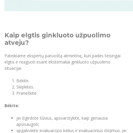
Kaip elgtis ginkluoto užpuolimo
atveju?
Pateikiame ekspertų paruoštą atmintinę, kuri padės teisingai
elgtis ir reaguoti esant ekstemaliai ginkluoto užpuolimo
situacijai.
Bėkite.
Slėpkitės.
Praneškite.
Bėkite:
jei išgirdote šūvius, apsvarstykite, kaip geriausia
apsisaugoti;
apgalvokite evakuacijos kelius ir evakuacinius išėjimus. Jei