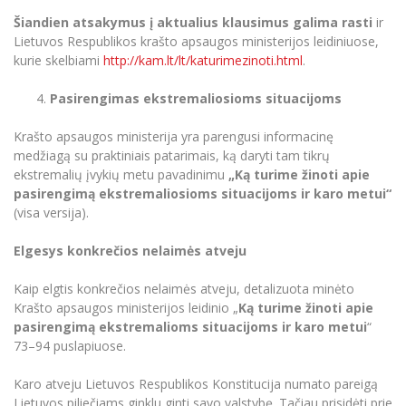
Šiandien atsakymus į aktualius klausimus galima rasti
ir
Lietuvos Respublikos krašto apsaugos ministerijos leidiniuose,
kurie skelbiami
http://kam.lt/lt/katurimezinoti.html
.
Pasirengimas ekstremaliosioms situacijoms
Krašto apsaugos ministerija yra parengusi informacinę
medžiagą su praktiniais patarimais, ką daryti tam tikrų
ekstremalių įvykių metu pavadinimu
„Ką turime žinoti apie
pasirengimą ekstremaliosioms situacijoms ir karo metui“
(visa versija).
Elgesys konkrečios nelaimės atveju
Kaip elgtis konkrečios nelaimės atveju, detalizuota minėto
Krašto apsaugos ministerijos leidinio „
Ką turime žinoti apie
pasirengimą ekstremalioms situacijoms ir karo metui
“
73–94 puslapiuose.
Karo atveju Lietuvos Respublikos Konstitucija numato pareigą
Lietuvos piliečiams ginklu ginti savo valstybę. Tačiau prisidėti prie