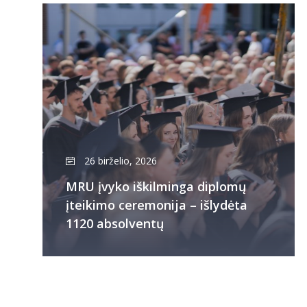
26 birželio, 2026
MRU įvyko iškilminga diplomų
įteikimo ceremonija – išlydėta
1120 absolventų