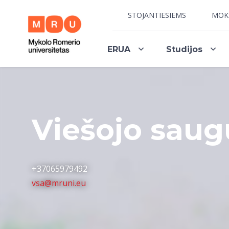
STOJANTIESIEMS
MOK
ERUA
Studijos
Viešojo sau
+37065979492
vsa@mruni.eu