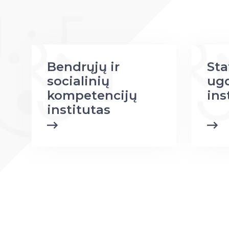
Bendrųjų ir
Sta
socialinių
ug
kompetencijų
ins
institutas