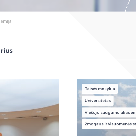
demija
rius
Teisės mokykla
Universitetas
Viešojo saugumo akadem
Viešojo valdymo ir verslo 
Žmogaus ir visuomenės st