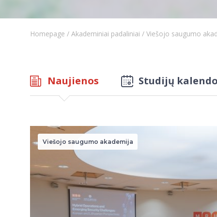
Homepage
/
Akademiniai padaliniai
/
Viešojo saugumo aka
Naujienos
Studijų kalendo
Viešojo saugumo akademija