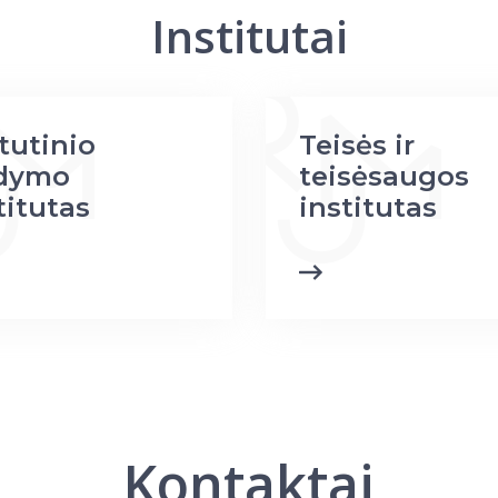
Institutai
tutinio
Teisės ir
dymo
teisėsaugos
titutas
institutas
Kontaktai