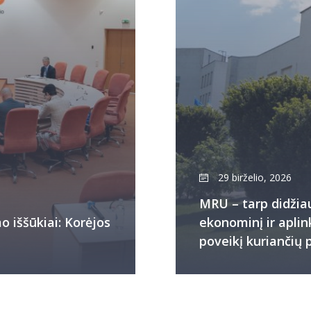
29 birželio, 2026
MRU – tarp didžiau
o iššūkiai: Korėjos
ekonominį ir apli
poveikį kuriančių 