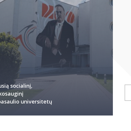
sią socialinį,
nkosauginį
pasaulio universitetų