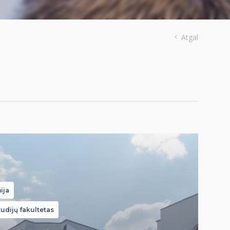
Atgal
ija
fakultetas
udijų fakultetas