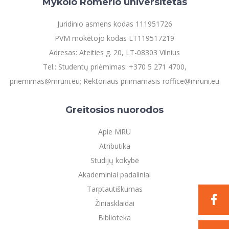
Mykolo Romerio universitetas
Juridinio asmens kodas 111951726
PVM mokėtojo kodas LT119517219
Adresas: Ateities g. 20, LT-08303 Vilnius
Tel.: Studentų priėmimas: +370 5 271 4700,
priemimas@mruni.eu; Rektoriaus priimamasis roffice@mruni.eu
Greitosios nuorodos
Apie MRU
Atributika
Studijų kokybė
Akademiniai padaliniai
Tarptautiškumas
Žiniasklaidai
Biblioteka