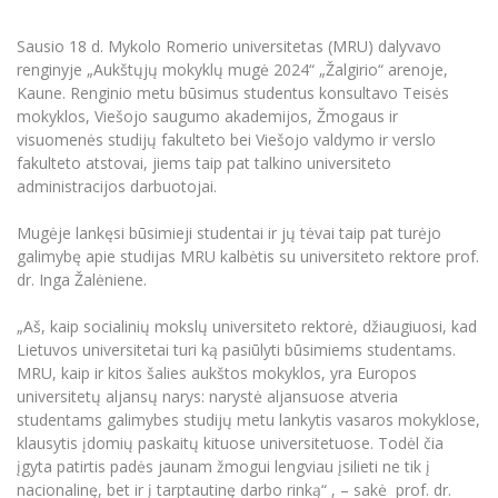
Renginių kalendorius
Universiteto teatras
Neformaliuoju ir (ar) savišvietos būdu įgytų
Erasmus+ mobilumas praktikoms (SMP)
Partnerystės
Emocinė gerovė
Mokslo laboratorijos
kompetencijų vertinimas ir pripažinimas
Veiklos dokumentai
Sūduvos akademija
Sausio 18 d. Mykolo Romerio universitetas (MRU) dalyvavo
Tinklalaidės
MRU pop vokalinis ansamblis (vadovas Artūras
Kitos galimybės
Azijos centras
renginyje „Aukštųjų mokyklų mugė 2024“ „Žalgirio“ arenoje,
Bakalauro studijos
Žmogaus, aplinkos ir technologijų (HET) siste
Novikas)
Studijų organizavimas
Akademinė etika
Kaune. Renginio metu būsimus studentus konsultavo Teisės
Magistrantūros studijos
Vilniaus Karaliaus Sedžiongo institutas
mokyklos, Viešojo saugumo akademijos, Žmogaus ir
MRU merginų choras
Doktorantūra
Darbas MRU
Vadovų MBA
visuomenės studijų fakulteto bei Viešojo valdymo ir verslo
Frankofoniškų šalių studijų centras
fakulteto atstovai, jiems taip pat talkino universiteto
Švietimo ir kultūros vadovų MPA
Projektai
Universiteto simbolika
administracijos darbuotojai.
Teisės LL.M.
Akademinė leidyba
Atributika
Papildomosios studijos
Mugėje lankęsi būsimieji studentai ir jų tėvai taip pat turėjo
galimybę apie studijas MRU kalbėtis su universiteto rektore prof.
Pedagogų rengimas
Mokymų LAB
Naujienos
dr. Inga Žalėniene.
Doktorantūros studijos
Mokslo naujienos
Tarptautiškumas
Profesinės bakalauro studijos
„Aš, kaip socialinių mokslų universiteto rektorė, džiaugiuosi, kad
Personalo valdymo centras
Kasmetiniai mokslo renginiai
Lietuvos universitetai turi ką pasiūlyti būsimiems studentams.
Studentams
Darnus vystymasis
Privačių interesų deklaravimas
MRU, kaip ir kitos šalies aukštos mokyklos, yra Europos
Informacija naujiems darbuotojams
universitetų aljansų narys: narystė aljansuose atveria
Darbuotojams
Studentams
Privatumo politika
studentams galimybes studijų metu lankytis vasaros mokyklose,
Studijų Moodle (studijų vykdymui)
Darbuotojams
klausytis įdomių paskaitų kituose universitetuose. Todėl čia
Partnerystės
Negalia ir individualieji poreikiai
Darbuotojų Moodle (kompetencijų tobulinimui)
įgyta patirtis padės jaunam žmogui lengviau įsilieti ne tik į
Partnerystės
Studijų tvarkaraštis
Azijos centras
nacionalinę, bet ir į tarptautinę darbo rinką“ , – sakė prof. dr.
Viešai skelbiama informacija