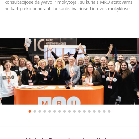
konsultacijose dalyvavo ir mokytojai, su kuriais MRU atstovams
ne kartą teko bendrauti lankantis įvairiose Lietuvos mokyklose.