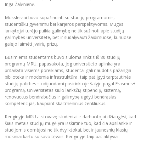
Inga Žalėnienė.
Informacinė sistema "Studijos"
Azijos centras
Vilniaus Karaliaus Sedžiongo institutas
Parama Ukrainai
Darbuotojų elektroninis paštas
Moksleiviai buvo supažindinti su studijų programomis,
Vilniaus Karaliaus Sedžiongo institutas
Frankofoniškų šalių studijų centras
Daugiafaktorinė autentifikacija universiteto
studentišku gyvenimu bei karjeros perspektyvomis. Mugės
Civilinė sauga
darbuotojams (MFA)
lankytojai turėjo puikią galimybę ne tik sužinoti apie studijų
Frankofoniškų šalių studijų centras
galimybes universitete, bet ir sudalyvauti žaidimuose, kuriuose
Mokslininkų profiliai "CRIS"
Korupcijos prevencija
galėjo laimėti įvairių prizų.
Bendruomenės gerovė
Darbuotojų kvalifikacijos kėlimas
Būsimiems studentams buvo siūloma rinktis iš 80 studijų
programų MRU, papasakota, jog universiteto aplinka yra
MRU norminių teisės aktų duomenų bazė
pritaikyta visiems poreikiams, studentai gali naudotis pažangia
Intranetas
biblioteka ir modernia infrastruktūra, taip pat įgyti tarptautinės
eDVS
studijų patirties studijuodami pasirinktoje šalyje pagal Erasmus+
programą. Universitetas siūlo lanksčią stipendijų sistemą,
Microsoft Office 365
renovuotus bendrabučius ir galimybę ugdyti bendrąsias
MRU mobilios programėlės
kompetencijas, kaupiant skaitmeninius ženkliukus.
Pagalbos sistema
Renginyje MRU atstovavę studentai ir darbuotojai džiaugėsi, kad
Profesinė sąjunga
šiais metais studijų mugė yra išskirtinė tuo, kad čia apsilankė ir
Kontaktų paieška
studijomis domėjosi ne tik dvyliktokai, bet ir jaunesnių klasių
mokiniai kartu su savo tėvais. Renginyje taip pat aktyviai