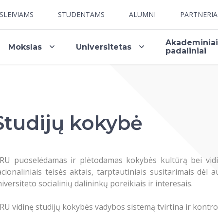
SLEIVIAMS
STUDENTAMS
ALUMNI
PARTNERI
Akademinia
Mokslas
Universitetas
padaliniai
Studijų kokybė
RU puoselėdamas ir plėtodamas kokybės kultūrą bei vidi
cionaliniais teisės aktais, tarptautiniais susitarimais dėl
iversiteto socialinių dalininkų poreikiais ir interesais.
U vidinę studijų kokybės vadybos sistemą tvirtina ir kontro