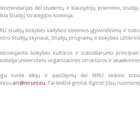
komendacijas dėl studentų ir klausytojų priėmimo, studijų p
ikia Studijų strategijos komisija.
U studijų kokybės vadybos sistemos įgyvendinimą ir tobul
ntro Studijų skyriaus, Studijų programų ir kokybės užtikrin
adovaujantis kokybės kultūros ir subsidiarumo principai
sidalija universiteto organizacinės struktūros ir akademin
eigu turite idėjų ir pasiūlymų dėl MRU veiklos tobul
dresu
arc@mruni.eu
. Tai leidžia greitai išgirsti Jūsų nuomonę