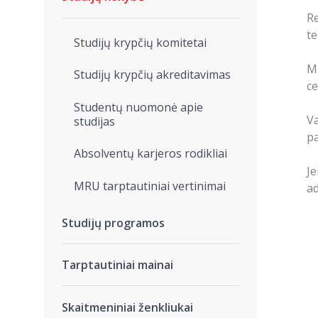
Re
te
Studijų krypčių komitetai
MR
Studijų krypčių akreditavimas
ce
Studentų nuomonė apie
V
studijas
pa
Absolventų karjeros rodikliai
J
MRU tarptautiniai vertinimai
a
Studijų programos
Tarptautiniai mainai
Skaitmeniniai ženkliukai