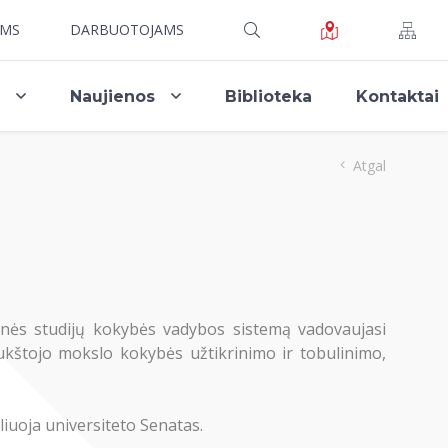
AMS
DARBUOTOJAMS
i
Naujienos
Biblioteka
Kontaktai
Atgal
nės studijų kokybės vadybos sistemą vadovaujasi
 aukštojo mokslo kokybės užtikrinimo ir tobulinimo,
liuoja universiteto Senatas.