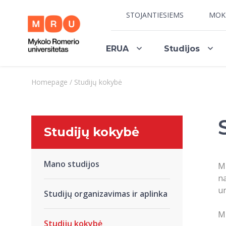
STOJANTIESIEMS
MOK
ERUA
Studijos
Homepage
/
Studijų kokybė
Studijų kokybė
Mano studijos
M
na
un
Studijų organizavimas ir aplinka
MR
Studijų kokybė