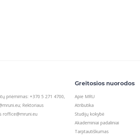
Greitosios nuorodos
entų priėmimas: +370 5 271 4700,
Apie MRU
mruni.eu; Rektoriaus
Atributika
s roffice@mruni.eu
Studijų kokybė
Akademiniai padaliniai
Tarptautiškumas