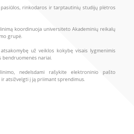
asiūlos, rinkodaros ir tarptautinių studijų plėtros
inimą koordinuoja universiteto Akademinių reikalų
imo grupė.
s atsakomybę už veiklos kokybę visais lygmenimis
ės bendruomenės nariai.
inimo, nedelsdami rašykite elektroninio pašto
 ir atsižvelgti į ją priimant sprendimus.