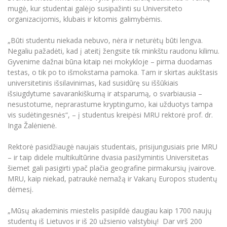
mugė, kur studentai galėjo susipažinti su Universiteto
Informacinė sistema "Studijos"
Azijos centras
Vilniaus Karaliaus Sedžiongo institutas
organizacijomis, klubais ir kitomis galimybėmis.
Parama Ukrainai
Darbuotojų elektroninis paštas
Vilniaus Karaliaus Sedžiongo institutas
Frankofoniškų šalių studijų centras
Daugiafaktorinė autentifikacija universiteto
„Būti studentu niekada nebuvo, nėra ir neturėtų būti lengva.
Civilinė sauga
darbuotojams (MFA)
Negaliu pažadėti, kad į ateitį žengsite tik minkštu raudonu kilimu.
Frankofoniškų šalių studijų centras
Mokslininkų profiliai "CRIS"
Gyvenime dažnai būna kitaip nei mokykloje – pirma duodamas
Korupcijos prevencija
testas, o tik po to išmokstama pamoka. Tam ir skirtas aukštasis
Bendruomenės gerovė
universitetinis išsilavinimas, kad susidūrę su iššūkiais
Darbuotojų kvalifikacijos kėlimas
išsiugdytume savarankiškumą ir atsparumą, o svarbiausia –
MRU norminių teisės aktų duomenų bazė
nesustotume, neprarastume kryptingumo, kai užduotys tampa
vis sudėtingesnės“, – į studentus kreipėsi MRU rektorė prof. dr.
Intranetas
Inga Žalėnienė.
eDVS
Microsoft Office 365
Rektorė pasidžiaugė naujais studentais, prisijungusiais prie MRU
– ir taip didele multikultūrine dvasia pasižymintis Universitetas
MRU mobilios programėlės
šiemet gali pasigirti ypač plačia geografine pirmakursių įvairove.
Pagalbos sistema
MRU, kaip niekad, patraukė nemažą ir Vakarų Europos studentų
Profesinė sąjunga
dėmesį.
Kontaktų paieška
„Mūsų akademinis miestelis pasipildė daugiau kaip 1700 naujų
studentų iš Lietuvos ir iš 20 užsienio valstybių! Dar virš 200