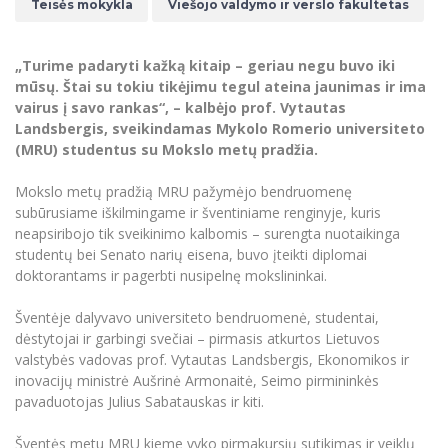
Renginių kalendorius
Teisės mokykla
Viešojo valdymo ir verslo fakultetas
Universiteto teatras
Neformaliuoju ir (ar) savišvietos būdu įgytų
Erasmus+ mobilumas praktikoms (SMP)
Partnerystės
Emocinė gerovė
Mokslo laboratorijos
kompetencijų vertinimas ir pripažinimas
Veiklos dokumentai
Sūduvos akademija
Tinklalaidės
MRU pop vokalinis ansamblis (vadovas Artūras
Kitos galimybės
Azijos centras
Bakalauro studijos
Žmogaus, aplinkos ir technologijų (HET) siste
„Turime padaryti kažką kitaip – geriau negu buvo iki
Novikas)
Studijų organizavimas
Akademinė etika
mūsų. Štai su tokiu tikėjimu tegul ateina jaunimas ir ima
Magistrantūros studijos
Vilniaus Karaliaus Sedžiongo institutas
MRU merginų choras
Doktorantūra
vairus į savo rankas
“,
–
kalbėjo prof. Vytautas
Darbas MRU
Vadovų MBA
Landsbergis, sveikindamas Mykolo Romerio universiteto
Frankofoniškų šalių studijų centras
Švietimo ir kultūros vadovų MPA
Projektai
(MRU) studentus su Mokslo metų pradžia.
Universiteto simbolika
Teisės LL.M.
Akademinė leidyba
Mokslo metų pradžią MRU pažymėjo bendruomenę
Atributika
Papildomosios studijos
subūrusiame iškilmingame ir šventiniame renginyje, kuris
Pedagogų rengimas
Mokymų LAB
neapsiribojo tik sveikinimo kalbomis – surengta nuotaikinga
Naujienos
studentų bei Senato narių eisena, buvo įteikti diplomai
Doktorantūros studijos
Mokslo naujienos
doktorantams ir pagerbti nusipelnę mokslininkai.
Tarptautiškumas
Profesinės bakalauro studijos
Personalo valdymo centras
Kasmetiniai mokslo renginiai
Šventėje dalyvavo universiteto bendruomenė, studentai,
Studentams
Darnus vystymasis
Privačių interesų deklaravimas
dėstytojai ir garbingi svečiai – pirmasis atkurtos Lietuvos
Informacija naujiems darbuotojams
Darbuotojams
Studentams
valstybės vadovas prof. Vytautas Landsbergis, Ekonomikos ir
Privatumo politika
inovacijų ministrė Aušrinė Armonaitė, Seimo pirmininkės
Studijų Moodle (studijų vykdymui)
Darbuotojams
Partnerystės
pavaduotojas Julius Sabatauskas ir kiti.
Negalia ir individualieji poreikiai
Darbuotojų Moodle (kompetencijų tobulinimui)
Partnerystės
Studijų tvarkaraštis
Azijos centras
Šventės metu MRU kieme vyko pirmakursių sutikimas ir veiklų
Viešai skelbiama informacija