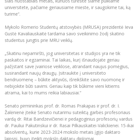
šiais nuostabiais metais, kuriuos turėsite šiame puikiame
universitete, pačiame geriausiame mieste, ir saugokime tai, ką
turime“.
Mykolo Romerio Studentų atstovybės (MRUSA) prezidentė Ieva
Gustė Kavaliauskaitė tardama savo sveikinimo žodį skatino
studentus jungtis prie MRU veiklų.
„Skatinu nepamiršti, jog universitetas ir studijos yra ne tik
paskaitos ir egzaminai. Tai laikas, kurį išnaudojate geriau
pažįstant save įvairiose veiklose, atrandant naujus pomėgius,
susirandant naujų draugų. Įsitraukite į universiteto
bendruomenę – būkite aktyvūs, išreikškite savo nuomonę ir
nebijokite būti savimi. Geriau kaip tik būkime vieni kitiems
atrama, kai to mums reikia labiausiai.“
Senato pirmininkas prof. dr. Romas Prakapas ir prof. dr. I.
Žalėnienė įteikė Senato nutarimu suteiktą garbės profesoriaus
vardą dr. Ritai Bandzevičienei ir pedagoginius profesorių vardus
dr. Pauliui Pakutinskui ir dr. Rasai Pilkauskaitei-Valickienei. 15-ikai
absolventų, kurie 2023-2024 mokslo metais įgijo daktaro
laipsnį, buvo įteikti mokslo daktarų diplomai.