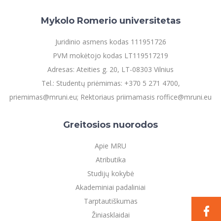
Mykolo Romerio universitetas
Juridinio asmens kodas 111951726
PVM mokėtojo kodas LT119517219
Adresas: Ateities g. 20, LT-08303 Vilnius
Tel.: Studentų priėmimas: +370 5 271 4700,
priemimas@mruni.eu; Rektoriaus priimamasis roffice@mruni.eu
Greitosios nuorodos
Apie MRU
Atributika
Studijų kokybė
Akademiniai padaliniai
Tarptautiškumas
Žiniasklaidai