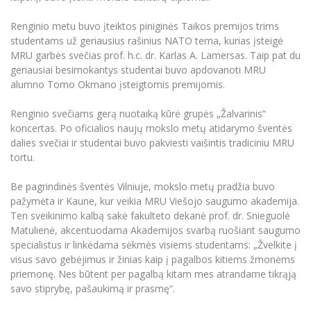
Renginio metu buvo įteiktos piniginės Taikos premijos trims
studentams už geriausius rašinius NATO tema, kurias įsteigė
MRU garbės svečias prof. h.c. dr. Karlas A. Lamersas. Taip pat du
geriausiai besimokantys studentai buvo apdovanoti MRU
alumno Tomo Okmano įsteigtomis premijomis.
Renginio svečiams gerą nuotaiką kūrė grupės „Žalvarinis“
koncertas. Po oficialios naujų mokslo metų atidarymo šventės
dalies svečiai ir studentai buvo pakviesti vaišintis tradiciniu MRU
tortu.
Be pagrindinės šventės Vilniuje, mokslo metų pradžia buvo
pažymėta ir Kaune, kur veikia MRU Viešojo saugumo akademija.
Ten sveikinimo kalbą sakė fakulteto dekanė prof. dr. Snieguolė
Matulienė, akcentuodama Akademijos svarbą ruošiant saugumo
specialistus ir linkėdama sėkmės visiems studentams: „Žvelkite į
visus savo gebėjimus ir žinias kaip į pagalbos kitiems žmonėms
priemonę. Nes būtent per pagalbą kitam mes atrandame tikrąją
savo stiprybę, pašaukimą ir prasmę“.