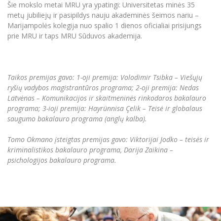
Šie mokslo metai MRU yra ypatingi: Universitetas minės 35
metų jubiliejų ir pasipildys nauju akademinės šeimos nariu –
Marijampolės kolegija nuo spalio 1 dienos oficialiai prisijungs
prie MRU ir taps MRU Sūduvos akademija.
Taikos premijas gavo:
1-oji premija: Volodimir Tsibka – Viešųjų
ryšių vadybos magistrantūros programa;
2-oji premija: Nedas
Latvėnas – Komunikacijos ir skaitmeninės rinkodaros bakalauro
programa;
3-ioji premija: Hayrünnisa Çelik – Teisė ir globalaus
saugumo bakalauro programa (anglų kalba).
Tomo Okmano įsteigtas premijas gavo: Viktorijai Jodko – teisės ir
kriminalistikos bakalauro programa, Darija Zaikina –
psichologijos bakalauro programa.