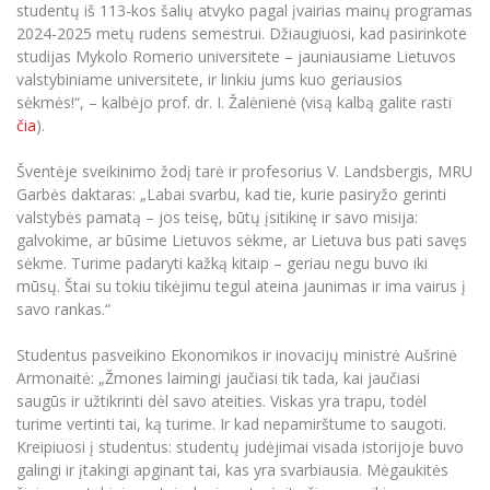
studentų iš 113-kos šalių atvyko pagal įvairias mainų programas
2024-2025 metų rudens semestrui. Džiaugiuosi, kad pasirinkote
studijas Mykolo Romerio universitete – jauniausiame Lietuvos
valstybiniame universitete, ir linkiu jums kuo geriausios
sėkmės!“, – kalbėjo prof. dr. I. Žalėnienė (visą kalbą galite rasti
čia
).
Šventėje sveikinimo žodį tarė ir profesorius V. Landsbergis, MRU
Garbės daktaras: „Labai svarbu, kad tie, kurie pasiryžo gerinti
valstybės pamatą – jos teisę, būtų įsitikinę ir savo misija:
galvokime, ar būsime Lietuvos sėkme, ar Lietuva bus pati savęs
sėkme. Turime padaryti kažką kitaip – geriau negu buvo iki
mūsų. Štai su tokiu tikėjimu tegul ateina jaunimas ir ima vairus į
savo rankas.“
Studentus pasveikino Ekonomikos ir inovacijų ministrė Aušrinė
Armonaitė: „Žmones laimingi jaučiasi tik tada, kai jaučiasi
saugūs ir užtikrinti dėl savo ateities. Viskas yra trapu, todėl
turime vertinti tai, ką turime. Ir kad nepamirštume to saugoti.
Kreipiuosi į studentus: studentų judėjimai visada istorijoje buvo
galingi ir įtakingi apginant tai, kas yra svarbiausia. Mėgaukitės