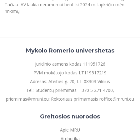
Tačiau JAV laukia neramumai bent iki 2024 m. lapkričio mėn.
rinkimų.
Mykolo Romerio universitetas
Juridinio asmens kodas 111951726
PVM mokėtojo kodas LT119517219
Adresas: Ateities g. 20, LT-08303 Vilnius
Tel.: Studentų priėmimas: +370 5 271 4700,
priemimas@mruni.eu; Rektoriaus priimamasis roffice@mruni.eu
Greitosios nuorodos
Apie MRU
Atributika