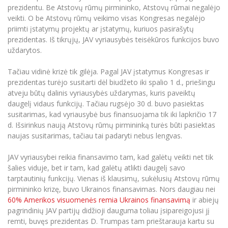
prezidentu. Be Atstovų rūmų pirmininko, Atstovų rūmai negalėjo
Informacinė sistema "Studijos"
Azijos centras
Vilniaus Karaliaus Sedžiongo institutas
veikti. O be Atstovų rūmų veikimo visas Kongresas negalėjo
Parama Ukrainai
Darbuotojų elektroninis paštas
priimti įstatymų projektų ar įstatymų, kuriuos pasirašytų
Vilniaus Karaliaus Sedžiongo institutas
Frankofoniškų šalių studijų centras
Daugiafaktorinė autentifikacija universiteto
prezidentas. Iš tikrųjų, JAV vyriausybės teisėkūros funkcijos buvo
Civilinė sauga
darbuotojams (MFA)
uždarytos.
Frankofoniškų šalių studijų centras
Mokslininkų profiliai "CRIS"
Korupcijos prevencija
Tačiau vidinė krizė tik gilėja. Pagal JAV įstatymus Kongresas ir
Bendruomenės gerovė
prezidentas turėjo susitarti dėl biudžeto iki spalio 1 d., priešingu
Darbuotojų kvalifikacijos kėlimas
atveju būtų dalinis vyriausybės uždarymas, kuris paveiktų
daugelį vidaus funkcijų. Tačiau rugsėjo 30 d. buvo pasiektas
MRU norminių teisės aktų duomenų bazė
susitarimas, kad vyriausybė bus finansuojama tik iki lapkričio 17
Intranetas
d. Išsirinkus naują Atstovų rūmų pirmininką turės būti pasiektas
eDVS
naujas susitarimas, tačiau tai padaryti nebus lengvas.
Microsoft Office 365
JAV vyriausybei reikia finansavimo tam, kad galėtų veikti net tik
MRU mobilios programėlės
šalies viduje, bet ir tam, kad galėtų atlikti daugelį savo
Pagalbos sistema
tarptautinių funkcijų. Vienas iš klausimų, sukėlusių Atstovų rūmų
pirmininko krizę, buvo Ukrainos finansavimas. Nors daugiau nei
Profesinė sąjunga
60% Amerikos visuomenės remia Ukrainos finansavimą
ir abiejų
Kontaktų paieška
pagrindinių JAV partijų didžioji dauguma toliau įsipareigojusi jį
remti, buvęs prezidentas D. Trumpas tam prieštarauja kartu su