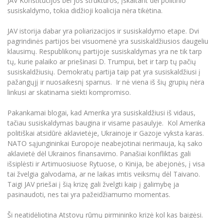
JAV Konstitucijos bei jos struktūros, įskaitant dėl politinio
susiskaldymo, tokia didžioji koalicija nėra tikėtina.
JAV istorija dabar yra poliarizacijos ir susiskaldymo etape. Dvi
pagrindinės partijos bei visuomenė yra susiskaldžiusios daugeliu
klausimų. Respublikonų partijoje susiskaldymas yra ne tik tarp
tų, kurie palaiko ar priešinasi D. Trumpui, bet ir tarp tų pačių
susiskaldžiusių. Demokratų partija taip pat yra susiskaldžiusi į
pažangųjį ir nuosaikesnį sparnus. Ir nė viena iš šių grupių nėra
linkusi ar skatinama siekti kompromiso.
Pakankamai blogai, kad Amerika yra susiskaldžiusi iš vidaus,
tačiau susiskaldymas baugina ir visame pasaulyje. Kol Amerika
politiškai atsidūrė aklavietėje, Ukrainoje ir Gazoje vyksta karas.
NATO sąjungininkai Europoje neabejotinai nerimauja, ką sako
aklavietė dėl Ukrainos finansavimo. Panašiai konfliktas gali
išsiplėsti ir Artimuosiuose Rytuose, o Kinija, be abejonės, į visa
tai žvelgia galvodama, ar ne laikas imtis veiksmų dėl Taivano.
Taigi JAV priešai į šią krizę gali žvelgti kaip į galimybę ja
pasinaudoti, nes tai yra pažeidžiamumo momentas.
Ši neatidėliotina Atstovų rūmų pirmininko krizė kol kas baigėsi.