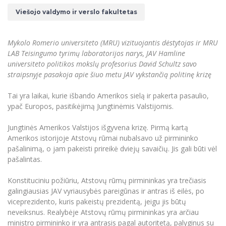
Renginių kalendorius
Universiteto teatras
Neformaliuoju ir (ar) savišvietos būdu įgytų
Erasmus+ mobilumas praktikoms (SMP)
Partnerystės
Emocinė gerovė
Mokslo laboratorijos
Viešojo valdymo ir verslo fakultetas
kompetencijų vertinimas ir pripažinimas
Veiklos dokumentai
Sūduvos akademija
Tinklalaidės
MRU pop vokalinis ansamblis (vadovas Artūras
Kitos galimybės
Azijos centras
Bakalauro studijos
Žmogaus, aplinkos ir technologijų (HET) siste
Novikas)
Studijų organizavimas
Akademinė etika
Mykolo Romerio universiteto (MRU) vizituojantis dėstytojas ir MRU
Magistrantūros studijos
Vilniaus Karaliaus Sedžiongo institutas
MRU merginų choras
LAB Teisingumo tyrimų laboratorijos narys, JAV Hamline
Doktorantūra
Darbas MRU
Vadovų MBA
universiteto politikos mokslų profesorius David Schultz savo
Frankofoniškų šalių studijų centras
Švietimo ir kultūros vadovų MPA
straipsnyje pasakoja apie šiuo metu JAV vykstančią politinę krizę
Projektai
Universiteto simbolika
Teisės LL.M.
Tai yra laikai, kurie išbando Amerikos sielą ir pakerta pasaulio,
Akademinė leidyba
Atributika
Papildomosios studijos
ypač Europos, pasitikėjimą Jungtinėmis Valstijomis.
Pedagogų rengimas
Mokymų LAB
Naujienos
Jungtinės Amerikos Valstijos išgyvena krizę. Pirmą kartą
Doktorantūros studijos
Mokslo naujienos
Amerikos istorijoje Atstovų rūmai nubalsavo už pirmininko
Tarptautiškumas
Profesinės bakalauro studijos
pašalinimą, o jam pakeisti prireikė dviejų savaičių. Jis gali būti vėl
Personalo valdymo centras
Kasmetiniai mokslo renginiai
pašalintas.
Studentams
Darnus vystymasis
Privačių interesų deklaravimas
Informacija naujiems darbuotojams
Konstituciniu požiūriu, Atstovų rūmų pirmininkas yra trečiasis
Darbuotojams
Studentams
Privatumo politika
galingiausias JAV vyriausybės pareigūnas ir antras iš eilės, po
Studijų Moodle (studijų vykdymui)
Darbuotojams
Partnerystės
viceprezidento, kuris pakeistų prezidentą, jeigu jis būtų
Negalia ir individualieji poreikiai
Darbuotojų Moodle (kompetencijų tobulinimui)
neveiksnus. Realybėje Atstovų rūmų pirmininkas yra arčiau
Partnerystės
Studijų tvarkaraštis
Azijos centras
ministro pirmininko ir yra antrasis pagal autoritetą, palyginus su
Viešai skelbiama informacija