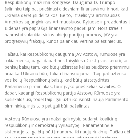
Respublikonų mažuma Kongrese. Dauguma D. Trumpo
šalininkų taip pat priešinasi didesniam finansavimui ir nori, kad
Ukraina derėtųsi dėl taikos. Be to, Izraelis yra artimiausias
Amerikos sąjungininkas Artimuosiuose Rytuose ir prezidentas J.
Bidenas yra paprašęs finansavimo padėti jam. Nors Izraelis
paprastai sulaukia tvirtos abiejų partijų paramos, JAV yra
progresyvių frakcijų, kurios palankiau vertina palestiniečius.
Tačiau, kai Respublikonų dauguma JAV Atstovų rūmuose yra
tokia menka, pagal dabartines taisykles užtektų vos keturių ar
penkių balsų tam, kad būtų užkirstas kelias biudžeto priėmimui
arba kad Ukraina būtų toliau finansuojama. Taip pat užtenka
vos kelių Respublikonų balsų, kad būtų atstatydintas
Parlamento pirmininkas, tai ir įvyko prieš kelias savaites. O
dabar, kadangi Respublikonų partija Atstovų Rūmuose yra
susiskaldžiusi, todėl taip ilgai užtruko išrinkti naują Parlamento
pirmininką, ir jis taip pat gali būti pašalintas.
Atstovų Rūmuose yra mažai galimybių sudaryti koalicinę
respublikonų ir demokratų vyriausybę. Parlamentinėje
sistemoje tai galėtų būti įmanoma iki naujų rinkimų. Tačiau dėl