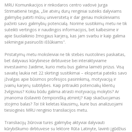
MRU Komunikacijos ir rinkodaros centro vadovė Jurga
Informacinė sistema "Studijos"
Azijos centras
Vilniaus Karaliaus Sedžiongo institutas
Strimaitienė teigia, „šie atvirų durų renginiai suteiks dalyviams
Parama Ukrainai
Darbuotojų elektroninis paštas
galimybę patirti mūsų universitetą ir dar geriau moksleiviams
Vilniaus Karaliaus Sedžiongo institutas
Frankofoniškų šalių studijų centras
Daugiafaktorinė autentifikacija universiteto
pažinti savo galimybių potencialą. Norime susitikimų metu ne tik
Civilinė sauga
darbuotojams (MFA)
suteikti vertingos ir naudingos informacijos, bet kalbėsime ir
Frankofoniškų šalių studijų centras
Mokslininkų profiliai "CRIS"
apie šiuolaikinio žmogaus karjerą, kas jam svarbu ir kaip galima
Korupcijos prevencija
sėkmingai pasiruošti iššūkiams".
Bendruomenės gerovė
Darbuotojų kvalifikacijos kėlimas
Pristatymų metu moksleiviai ne tik stebės nuotolines paskaitas,
MRU norminių teisės aktų duomenų bazė
bet dalyvaus kūrybinėse dirbtuvėse bei interaktyviame
investavimo žaidime, kurio metu bus galima laimėti prizus. Visą
Intranetas
savaitę laukia net 22 skirtingi susitikimai – ekspertai pateiks savo
eDVS
įžvalgas apie būsimos profesijos pasirinkimą, motyvaciją ir
Microsoft Office 365
įvairių karjerų subtilybes. Kaip pritraukti potencialių klientų
žvilgsnius? Kokiu būdu galima atrasti motyvaciją mokytis? Ar
MRU mobilios programėlės
įmanoma išsilavinti čempionišką atmintį? Kaip skaičiuojamas
Pagalbos sistema
stojimo balas?
Tai tik
keletas klausimų, kurie bus analizuojami
Profesinė sąjunga
tiesioginės MRU renginio transliacijos metu.
Kontaktų paieška
Transliacijų žiūrovai turės galimybę aktyviai dalyvauti
kūrybiškumo dirbtuvėse su lektore Rūta Latinyte, lavinti įgūdžius