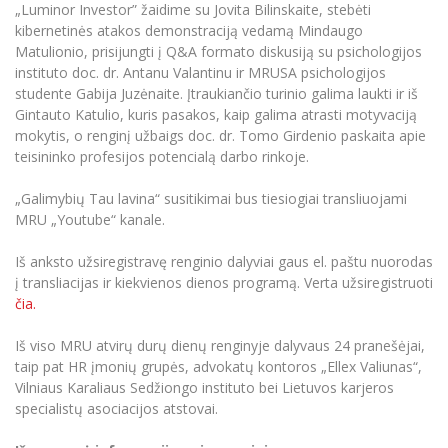
„Luminor Investor” žaidime su Jovita Bilinskaite, stebėti
kibernetinės atakos demonstraciją vedamą Mindaugo
Matulionio, prisijungti į Q&A formato diskusiją su psichologijos
instituto doc. dr. Antanu Valantinu ir MRUSA psichologijos
studente Gabija Juzėnaite. Įtraukiančio turinio galima laukti ir iš
Gintauto Katulio, kuris pasakos, kaip galima atrasti motyvaciją
mokytis, o renginį užbaigs doc. dr. Tomo Girdenio paskaita apie
teisininko profesijos potencialą darbo rinkoje.
„Galimybių Tau lavina“ susitikimai bus tiesiogiai transliuojami
MRU „Youtube“ kanale.
Iš anksto užsiregistravę renginio dalyviai gaus el. paštu nuorodas
į transliacijas ir kiekvienos dienos programą. Verta užsiregistruoti
čia.
Iš viso MRU atvirų durų dienų renginyje dalyvaus 24 pranešėjai,
taip pat HR įmonių grupės, advokatų kontoros „Ellex Valiunas“,
Vilniaus Karaliaus Sedžiongo instituto bei Lietuvos karjeros
specialistų asociacijos atstovai.