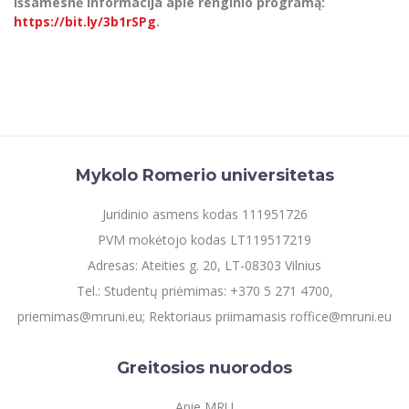
Išsamesnė informacija apie renginio programą:
https://bit.ly/3b1rSPg
.
Mykolo Romerio universitetas
Juridinio asmens kodas 111951726
PVM mokėtojo kodas LT119517219
Adresas: Ateities g. 20, LT-08303 Vilnius
Tel.: Studentų priėmimas: +370 5 271 4700,
priemimas@mruni.eu; Rektoriaus priimamasis roffice@mruni.eu
Greitosios nuorodos
Apie MRU