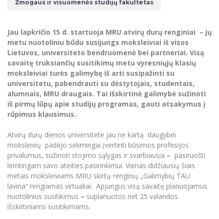
Renginių kalendorius
Žmogaus ir visuomenės studijų fakultetas
Universiteto teatras
Neformaliuoju ir (ar) savišvietos būdu įgytų
Erasmus+ mobilumas praktikoms (SMP)
Partnerystės
Emocinė gerovė
Mokslo laboratorijos
kompetencijų vertinimas ir pripažinimas
Veiklos dokumentai
Sūduvos akademija
Tinklalaidės
MRU pop vokalinis ansamblis (vadovas Artūras
Kitos galimybės
Azijos centras
Bakalauro studijos
Žmogaus, aplinkos ir technologijų (HET) siste
Jau lapkričio 15 d. startuoja MRU atvirų durų renginiai – jų
Novikas)
Studijų organizavimas
Akademinė etika
metu nuotoliniu būdu susijungs moksleiviai iš visos
Magistrantūros studijos
Vilniaus Karaliaus Sedžiongo institutas
MRU merginų choras
Doktorantūra
Lietuvos, universiteto bendruomenė bei partneriai. Visą
Darbas MRU
Vadovų MBA
savaitę truksiančių susitikimų metu vyresniųjų klasių
Frankofoniškų šalių studijų centras
Švietimo ir kultūros vadovų MPA
Projektai
moksleiviai turės galimybę iš arti susipažinti su
Universiteto simbolika
universitetu, pabendrauti su dėstytojais, studentais,
Teisės LL.M.
Akademinė leidyba
alumnais, MRU draugais. Tai išskirtinė galimybė sužinoti
Atributika
Papildomosios studijos
iš pirmų lūpų apie studijų programas, gauti atsakymus į
Pedagogų rengimas
Mokymų LAB
rūpimus klausimus.
Naujienos
Doktorantūros studijos
Mokslo naujienos
Atvirų durų dienos universitete jau ne kartą daugybei
Tarptautiškumas
Profesinės bakalauro studijos
moksleivių padėjo sėkmingai įvertinti būsimos profesijos
Personalo valdymo centras
Kasmetiniai mokslo renginiai
privalumus, sužinoti stojimo sąlygas ir svarbiausia
–
pasiruošti
Studentams
Darnus vystymasis
Privačių interesų deklaravimas
lemtingam savo ateities pasirinkimui. Vienas didžiausių šiais
Informacija naujiems darbuotojams
Darbuotojams
Studentams
metais moksleiviams MRU skirtų renginių „Galimybių TAU
Privatumo politika
lavina“ rengiamas virtualiai. Apjungus visą savaitę planuojamus
Studijų Moodle (studijų vykdymui)
Darbuotojams
Partnerystės
nuotolinius susitikimus
–
suplanuotos net 25 valandos
Negalia ir individualieji poreikiai
Darbuotojų Moodle (kompetencijų tobulinimui)
išskirtiniams susitikimams.
Partnerystės
Studijų tvarkaraštis
Azijos centras
Viešai skelbiama informacija