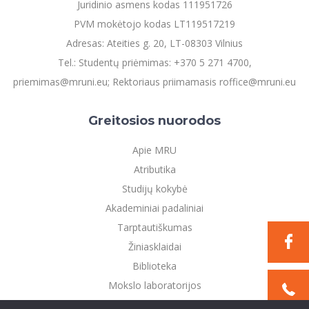
Juridinio asmens kodas 111951726
PVM mokėtojo kodas LT119517219
Adresas: Ateities g. 20, LT-08303 Vilnius
Tel.: Studentų priėmimas: +370 5 271 4700,
priemimas@mruni.eu; Rektoriaus priimamasis roffice@mruni.eu
Greitosios nuorodos
Apie MRU
Atributika
Studijų kokybė
Akademiniai padaliniai
Tarptautiškumas
Žiniasklaidai
Biblioteka
Mokslo laboratorijos
Privatumo politika