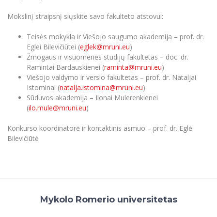
Informacinė sistema "Studijos"
Azijos centras
Vilniaus Karaliaus Sedžiongo institutas
Mokslinį straipsnį siųskite savo fakulteto atstovui:
Parama Ukrainai
Darbuotojų elektroninis paštas
Vilniaus Karaliaus Sedžiongo institutas
Frankofoniškų šalių studijų centras
Daugiafaktorinė autentifikacija universiteto
Teisės mokykla ir Viešojo saugumo akademija – prof. dr.
Civilinė sauga
darbuotojams (MFA)
Eglei Bilevičiūtei (
eglek@mruni.eu
)
Frankofoniškų šalių studijų centras
Žmogaus ir visuomenės studijų fakultetas – doc. dr.
Mokslininkų profiliai "CRIS"
Korupcijos prevencija
Ramintai Bardauskienei (
raminta@mruni.eu
)
Bendruomenės gerovė
Viešojo valdymo ir verslo fakultetas – prof. dr. Nataljai
Darbuotojų kvalifikacijos kėlimas
Istominai (
natalja.istomina@mruni.eu
)
Sūduvos akademija – Ilonai Mulerenkienei
MRU norminių teisės aktų duomenų bazė
(
ilo.mule@mruni.eu
)
Intranetas
eDVS
Konkurso koordinatorė ir kontaktinis asmuo – prof. dr. Eglė
Bilevičiūtė
Microsoft Office 365
MRU mobilios programėlės
Pagalbos sistema
Profesinė sąjunga
Kontaktų paieška
Mykolo Romerio universitetas