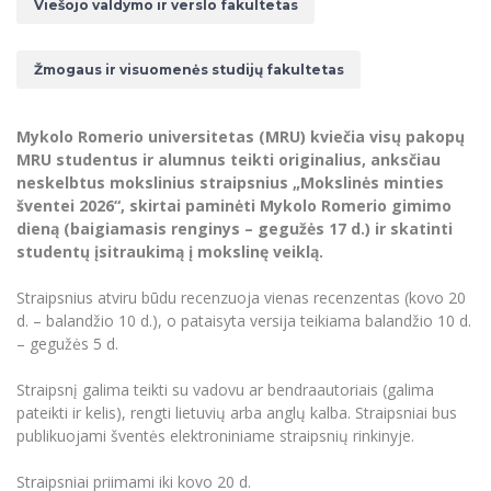
Renginių kalendorius
Viešojo valdymo ir verslo fakultetas
Universiteto teatras
Neformaliuoju ir (ar) savišvietos būdu įgytų
Erasmus+ mobilumas praktikoms (SMP)
Partnerystės
Emocinė gerovė
Mokslo laboratorijos
kompetencijų vertinimas ir pripažinimas
Veiklos dokumentai
Sūduvos akademija
Tinklalaidės
MRU pop vokalinis ansamblis (vadovas Artūras
Kitos galimybės
Azijos centras
Bakalauro studijos
Žmogaus ir visuomenės studijų fakultetas
Žmogaus, aplinkos ir technologijų (HET) siste
Novikas)
Studijų organizavimas
Akademinė etika
Magistrantūros studijos
Vilniaus Karaliaus Sedžiongo institutas
MRU merginų choras
Doktorantūra
Darbas MRU
Vadovų MBA
Mykolo Romerio universitetas (MRU) kviečia visų pakopų
Frankofoniškų šalių studijų centras
MRU studentus ir alumnus teikti originalius, anksčiau
Švietimo ir kultūros vadovų MPA
Projektai
Universiteto simbolika
neskelbtus mokslinius straipsnius „Mokslinės minties
Teisės LL.M.
šventei 2026“, skirtai paminėti Mykolo Romerio gimimo
Akademinė leidyba
Atributika
Papildomosios studijos
dieną (baigiamasis renginys – gegužės 17 d.) ir skatinti
studentų įsitraukimą į mokslinę veiklą.
Pedagogų rengimas
Mokymų LAB
Naujienos
Doktorantūros studijos
Straipsnius atviru būdu recenzuoja vienas recenzentas (kovo 20
Mokslo naujienos
Tarptautiškumas
Profesinės bakalauro studijos
d. – balandžio 10 d.), o pataisyta versija teikiama balandžio 10 d.
Personalo valdymo centras
– gegužės 5 d.
Kasmetiniai mokslo renginiai
Studentams
Darnus vystymasis
Privačių interesų deklaravimas
Informacija naujiems darbuotojams
Straipsnį galima teikti su vadovu ar bendraautoriais (galima
Darbuotojams
Studentams
Privatumo politika
pateikti ir kelis), rengti lietuvių arba anglų kalba. Straipsniai bus
Studijų Moodle (studijų vykdymui)
publikuojami šventės elektroniniame straipsnių rinkinyje.
Darbuotojams
Partnerystės
Negalia ir individualieji poreikiai
Darbuotojų Moodle (kompetencijų tobulinimui)
Partnerystės
Studijų tvarkaraštis
Straipsniai priimami iki kovo 20 d.
Azijos centras
Viešai skelbiama informacija