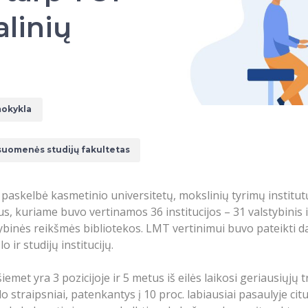
alinių
mokykla
suomenės studijų fakultetas
 paskelbė kasmetinio universitetų, mokslinių tyrimų institu
, kuriame buvo vertinamos 36 institucijos – 31 valstybinis i
alstybinės reikšmės bibliotekos. LMT vertinimui buvo pateikti
ir studijų institucijų.
iemet yra 3 pozicijoje ir 5 metus iš eilės laikosi geriausiųjų
 straipsniai, patenkantys į 10 proc. labiausiai pasaulyje c