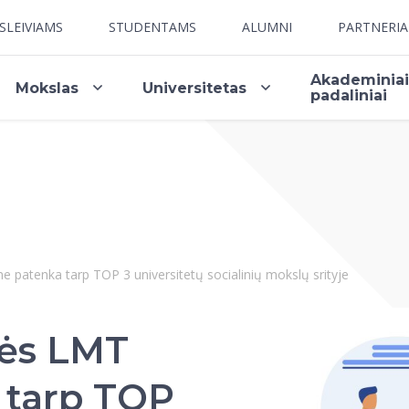
SLEIVIAMS
STUDENTAMS
ALUMNI
PARTNERI
Akademinia
Mokslas
Universitetas
padaliniai
e patenka tarp TOP 3 universitetų socialinių mokslų srityje
lės LMT
 tarp TOP