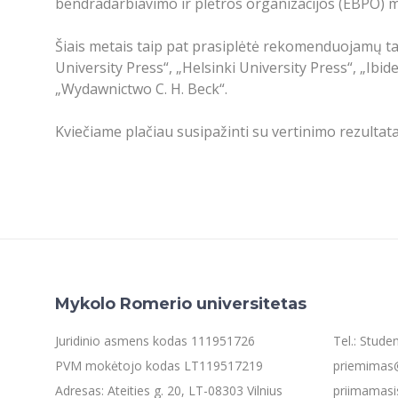
bendradarbiavimo ir plėtros organizacijos (EBPO) mo
Šiais metais taip pat prasiplėtė rekomenduojamų tar
University Press“, „Helsinki University Press“, „Ib
„Wydawnictwo C. H. Beck“.
Kviečiame plačiau susipažinti su vertinimo rezultata
Mykolo Romerio universitetas
Juridinio asmens kodas 111951726
Tel.: Stud
PVM mokėtojo kodas LT119517219
priemimas@
Adresas: Ateities g. 20, LT-08303 Vilnius
priimamasi