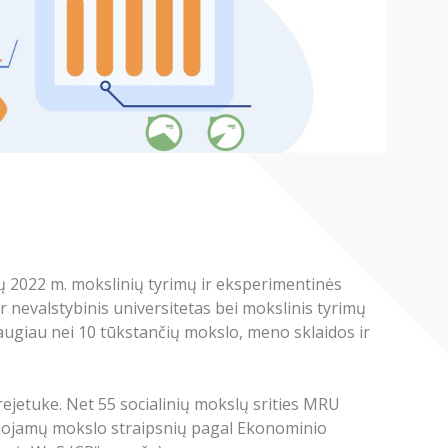
tų 2022 m. mokslinių tyrimų ir eksperimentinės
r nevalstybinis universitetas bei mokslinis tyrimų
 daugiau nei 10 tūkstančių mokslo, meno sklaidos ir
 trejetuke. Net 55 socialinių mokslų srities MRU
ituojamų mokslo straipsnių pagal Ekonominio