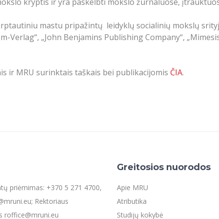
kslo kryptis ir yra paskelbti mokslo žurnaluose, įtrauktuos
ptautiniu mastu pripažintų leidyklų socialinių mokslų srityj
idem-Verlag“, „John Benjamins Publishing Company“, „Mimesis 
is ir MRU surinktais taškais bei publikacijomis
ČIA
.
Greitosios nuorodos
entų priėmimas: +370 5 271 4700,
Apie MRU
mruni.eu; Rektoriaus
Atributika
s roffice@mruni.eu
Studijų kokybė