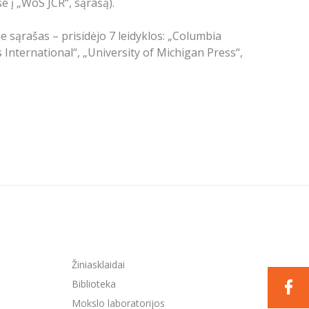
e į „WoS JCR“, sąrašą).
e sąrašas – prisidėjo 7 leidyklos: „Columbia
International“, „University of Michigan Press“,
Žiniasklaidai
Biblioteka
Mokslo laboratorijos