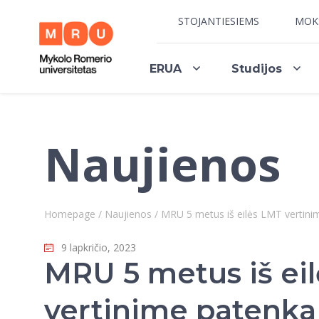
STOJANTIESIEMS
MOK
ERUA
Studijos
Naujienos
Homepage
/
Naujienos
/
MRU 5 metus iš eilės LMT vertinim
9 lapkričio, 2023
MRU 5 metus iš ei
vertinime patenka