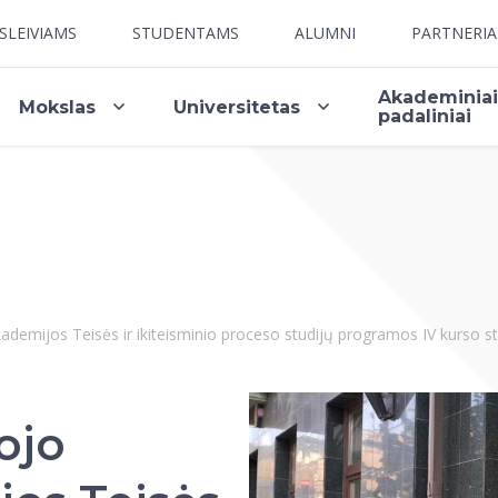
SLEIVIAMS
STUDENTAMS
ALUMNI
PARTNERI
Akademinia
Mokslas
Universitetas
padaliniai
demijos Teisės ir ikiteisminio proceso studijų programos IV kurso 
ojo