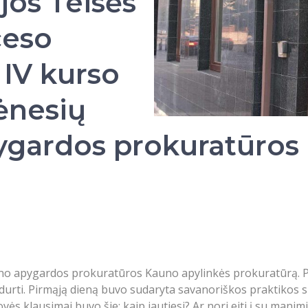
os Teisės
ceso
 IV kurso
ėnesių
ygardos prokuratūros
uno apygardos prokuratūros Kauno apylinkės prokuratūrą. Pi
durti. Pirmąją dieną buvo sudaryta savanoriškos praktikos s
ės klausimai buvo šie: kaip jautiesi? Ar nori eiti į su manim