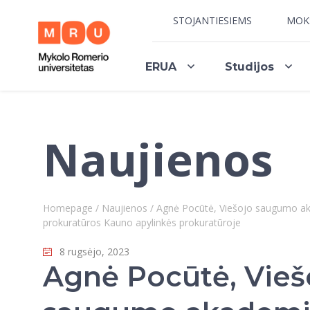
STOJANTIESIEMS
MOK
ERUA
Studijos
Naujienos
Homepage
/
Naujienos
/
Agnė Pocūtė, Viešojo saugumo aka
prokuratūros Kauno apylinkės prokuratūroje
8 rugsėjo, 2023
Agnė Pocūtė, Vieš