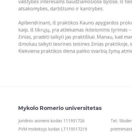
valstybės interesams baudžiamosiose bylose. Iš ties
atsakomybės, darbštumo ir kantrybės.
Apibendrinant, iš praktikos Kauno apygardos prokura
kaip, iš tikrųjų, yra atliekamas ikiteisminis tyrimas
žinias, pradėti taikyti jas praktiškai. Manau, kad m
išmokau taikyti teorines teisines žinias praktikoje,
Kiekviena praktikos diena paliko svarbią žymą atmint
Mykolo Romerio universitetas
Juridinio asmens kodas 111951726
Tel.: Stud
PVM mokėtojo kodas LT119517219
priemimas@