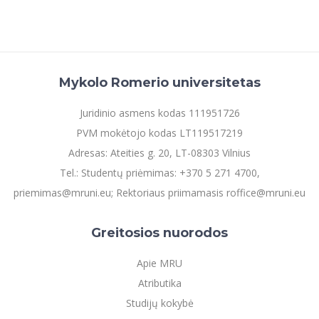
Informacinė sistema "Studijos"
Azijos centras
Vilniaus Karaliaus Sedžiongo institutas
Parama Ukrainai
Darbuotojų elektroninis paštas
Vilniaus Karaliaus Sedžiongo institutas
Frankofoniškų šalių studijų centras
Daugiafaktorinė autentifikacija universiteto
Civilinė sauga
darbuotojams (MFA)
Frankofoniškų šalių studijų centras
Mykolo Romerio universitetas
Mokslininkų profiliai "CRIS"
Korupcijos prevencija
Bendruomenės gerovė
Juridinio asmens kodas 111951726
Darbuotojų kvalifikacijos kėlimas
PVM mokėtojo kodas LT119517219
MRU norminių teisės aktų duomenų bazė
Adresas: Ateities g. 20, LT-08303 Vilnius
Intranetas
Tel.: Studentų priėmimas: +370 5 271 4700,
eDVS
priemimas@mruni.eu; Rektoriaus priimamasis roffice@mruni.eu
Microsoft Office 365
MRU mobilios programėlės
Greitosios nuorodos
Pagalbos sistema
Apie MRU
Profesinė sąjunga
Atributika
Kontaktų paieška
Studijų kokybė