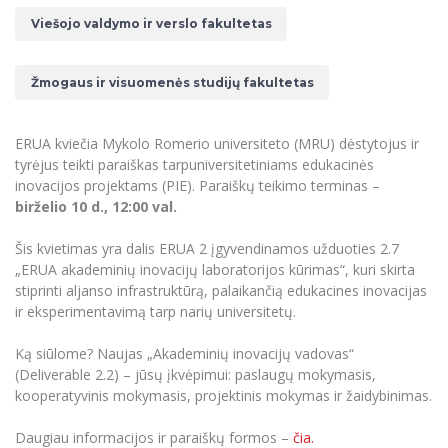
Renginių kalendorius
Universiteto teatras
Neformaliuoju ir (ar) savišvietos būdu įgytų
Erasmus+ mobilumas praktikoms (SMP)
Partnerystės
Emocinė gerovė
Mokslo laboratorijos
Viešojo valdymo ir verslo fakultetas
kompetencijų vertinimas ir pripažinimas
Veiklos dokumentai
Sūduvos akademija
Tinklalaidės
MRU pop vokalinis ansamblis (vadovas Artūras
Kitos galimybės
Azijos centras
Bakalauro studijos
Žmogaus, aplinkos ir technologijų (HET) siste
Novikas)
Studijų organizavimas
Akademinė etika
Žmogaus ir visuomenės studijų fakultetas
Magistrantūros studijos
Vilniaus Karaliaus Sedžiongo institutas
MRU merginų choras
Doktorantūra
Darbas MRU
Vadovų MBA
Frankofoniškų šalių studijų centras
ERUA kviečia Mykolo Romerio universiteto (MRU) dėstytojus ir
Švietimo ir kultūros vadovų MPA
Projektai
Universiteto simbolika
tyrėjus teikti paraiškas tarpuniversitetiniams edukacinės
Teisės LL.M.
inovacijos projektams (PIE). Paraiškų teikimo terminas –
Akademinė leidyba
Atributika
Papildomosios studijos
birželio 10 d., 12:00 val.
Pedagogų rengimas
Mokymų LAB
Naujienos
Šis kvietimas yra dalis ERUA 2 įgyvendinamos užduoties 2.7
Doktorantūros studijos
„ERUA akademinių inovacijų laboratorijos kūrimas“, kuri skirta
Mokslo naujienos
Tarptautiškumas
Profesinės bakalauro studijos
stiprinti aljanso infrastruktūrą, palaikančią edukacines inovacijas
Personalo valdymo centras
ir eksperimentavimą tarp narių universitetų.
Kasmetiniai mokslo renginiai
Studentams
Darnus vystymasis
Privačių interesų deklaravimas
Ką siūlome? Naujas „Akademinių inovacijų vadovas“
Informacija naujiems darbuotojams
Darbuotojams
Studentams
Privatumo politika
(Deliverable 2.2) – jūsų įkvėpimui: paslaugų mokymasis,
Studijų Moodle (studijų vykdymui)
kooperatyvinis mokymasis, projektinis mokymas ir žaidybinimas.
Darbuotojams
Partnerystės
Negalia ir individualieji poreikiai
Darbuotojų Moodle (kompetencijų tobulinimui)
Daugiau informacijos ir paraiškų formos –
čia.
Partnerystės
Studijų tvarkaraštis
Azijos centras
Viešai skelbiama informacija