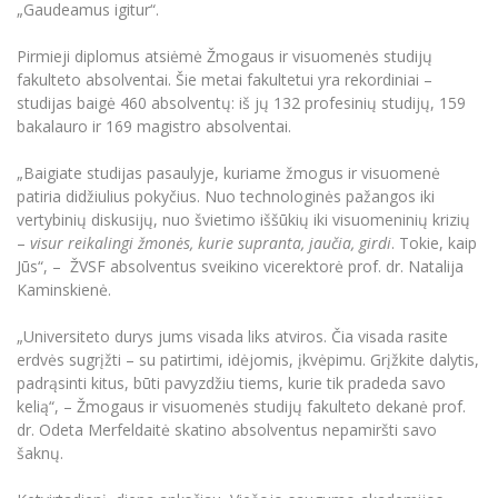
„Gaudeamus igitur“.
Informacinė sistema "Studijos"
Azijos centras
Vilniaus Karaliaus Sedžiongo institutas
Parama Ukrainai
Darbuotojų elektroninis paštas
Pirmieji diplomus atsiėmė Žmogaus ir visuomenės studijų
Vilniaus Karaliaus Sedžiongo institutas
fakulteto absolventai. Šie metai fakultetui yra rekordiniai –
Frankofoniškų šalių studijų centras
Daugiafaktorinė autentifikacija universiteto
Civilinė sauga
studijas baigė 460 absolventų: iš jų 132 profesinių studijų, 159
darbuotojams (MFA)
Frankofoniškų šalių studijų centras
bakalauro ir 169 magistro absolventai.
Mokslininkų profiliai "CRIS"
Korupcijos prevencija
Bendruomenės gerovė
„Baigiate studijas pasaulyje, kuriame žmogus ir visuomenė
patiria didžiulius pokyčius. Nuo technologinės pažangos iki
Darbuotojų kvalifikacijos kėlimas
vertybinių diskusijų, nuo švietimo iššūkių iki visuomeninių krizių
MRU norminių teisės aktų duomenų bazė
–
visur reikalingi žmonės, kurie supranta, jaučia, girdi
. Tokie, kaip
Intranetas
Jūs“, – ŽVSF absolventus sveikino vicerektorė prof. dr. Natalija
Kaminskienė.
eDVS
Microsoft Office 365
„Universiteto durys jums visada liks atviros. Čia visada rasite
MRU mobilios programėlės
erdvės sugrįžti – su patirtimi, idėjomis, įkvėpimu. Grįžkite dalytis,
padrąsinti kitus, būti pavyzdžiu tiems, kurie tik pradeda savo
Pagalbos sistema
kelią“, – Žmogaus ir visuomenės studijų fakulteto dekanė prof.
Profesinė sąjunga
dr. Odeta Merfeldaitė skatino absolventus nepamiršti savo
Kontaktų paieška
šaknų.