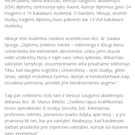
Ketvirtadienį, diena anksčiau, Viešojo saugumo akademijos
(VSA) diplomų ceremonija vyko Kaune, kurioje diplomus gavo 24
magistro ir 10 bakalauro studentai. O šiandien, Vilniuje, atsiimti
studijų baigimo diplomų buvo pakviesti dar 14 VSA bakalauro
studentų.
Vilniuje VSA studentus sveikino vicerektorius doc. dr. Saulius
Spurga: „Diplomų įteikimo šventė – reikšminga ir džiugi diena
Universitetui bei kiekvienam absolventui. Linkiu jums drąsiai
siekti užsibrėžtų tikslų ir tapti savo srities lyderiais, dirbančiais
valstybės tarnyboje, visuomeniniame arba privačiame sektoriuje.
Tikiu, kad daugelis sugrįšite į Universitetą – tęsti studijų, gilinti
žinias, vykdyti mokslinius tyrimus, dėstyti ar bendradarbiauti kaip
socialiniai partneriai, prisidėti prie bendruomenės augimo.“
Taip pat sveikinimo žodį tarė ir Viešojo saugumo akademijos
dekanas doc. dr. Marius Bileišis: „Sveikinu tapus kvalifikuotais
teisės specialistais! Iš studijų žinosite, bet, linkėdamas
profesinės sėkmės, paminėsiu svarbu dalyką apie teisę – ji yra
įmanoma tik ten, kur yra valstybė. Neabejoju, kad kasdieniais
darbais prisidėsite prie stipresnės valstybės, kurioje visi kuriame
savo gyvenimus!“