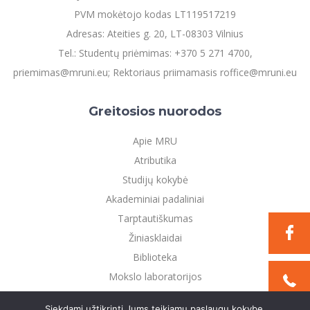
PVM mokėtojo kodas LT119517219
Adresas: Ateities g. 20, LT-08303 Vilnius
Tel.: Studentų priėmimas: +370 5 271 4700,
priemimas@mruni.eu; Rektoriaus priimamasis roffice@mruni.eu
Greitosios nuorodos
Apie MRU
Atributika
Studijų kokybė
Akademiniai padaliniai
Tarptautiškumas
Žiniasklaidai
Biblioteka
Mokslo laboratorijos
Privatumo politika
Siekdami užtikrinti Jums teikiamų paslaugų kokybę,