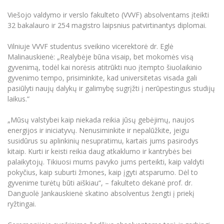
Viešojo valdymo ir verslo fakulteto (VVVF) absolventams įteikti
32 bakalauro ir 254 magistro laipsnius patvirtinantys diplomai.
Vilniuje VVVF studentus sveikino vicerektorė dr. Eglė
Malinauskienė: „Realybėje būna visaip, bet mokomės visą
gyvenimą, todėl kai norėsis atitrūkti nuo įtempto šiuolaikinio
gyvenimo tempo, prisiminkite, kad universitetas visada gali
pasiūlyti naujų dalykų ir galimybę sugrįžti į nerūpestingus studijų
laikus.“
„Mūsų valstybei kaip niekada reikia jūsų gebėjimų, naujos
energijos ir iniciatyvų. Nenusiminkite ir nepalūžkite, jeigu
susidūrus su aplinkinių nesupratimu, kartais jums pasirodys
kitaip. Kurti ir keisti reikia daug atkaklumo ir kantrybės bei
palaikytojų. Tikiuosi mums pavyko jums perteikti, kaip valdyti
pokyčius, kaip suburti žmones, kaip įgyti atsparumo. Dėl to
gyvenime turėtų būti aiškiau“, – fakulteto dekanė prof. dr.
Danguolė Jankauskienė skatino absolventus žengti į priekį
ryžtingai.