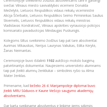
Ceremonijoje sveikinimo žodžius absolventams tarė ir garbingi
svečiai: Vilniaus miesto savivaldybės vicemerė Donalda
Meiželytė, Lietuvos Respublikos vidaus reikalų viceministrė
Alicija Ščerbaitė, Lietuvos Respublikos Seimo Pirmininkas Saulius
Skvernelis, Lietuvos Respublikos vidaus reikalų ministras
Vladislavas Kondratovič, Vilniaus apskrities vyriausiojo policijos
komisariato pavaduotojas Mindaugas Puskunigis.
Kolegoms šiltus sveikinimo žodžius taip pat tarė absolventai:
Aurimas Vitkauskas, Nerijus Laurynas Valiukas, Edita Kėrytė,
Žanas Neimantas.
Ceremonijoje buvo išdalinti
1102
aukštojo mokslo baigimą
patvirtinantys dokumentai. Naujiesiems universiteto alumnams
taip pat įteikti alumnų ženkliukai – simbolinis ryšio su Alma
Mater ženklas.
Primename, kad
birželio 26 d. Marijampolėje diplomai buvo
įteikti MRU Sūduvos ir Kaune Viešojo saugumo akademijų
absolventams
.
Dar kartą sveikiname absolventus ir linkime jiems sėkmės