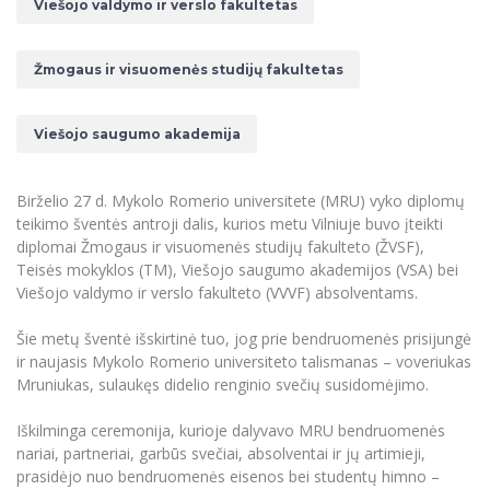
Renginių kalendorius
Viešojo valdymo ir verslo fakultetas
Universiteto teatras
Neformaliuoju ir (ar) savišvietos būdu įgytų
Erasmus+ mobilumas praktikoms (SMP)
Partnerystės
Emocinė gerovė
Mokslo laboratorijos
kompetencijų vertinimas ir pripažinimas
Veiklos dokumentai
Sūduvos akademija
Tinklalaidės
MRU pop vokalinis ansamblis (vadovas Artūras
Kitos galimybės
Azijos centras
Bakalauro studijos
Žmogaus ir visuomenės studijų fakultetas
Žmogaus, aplinkos ir technologijų (HET) siste
Novikas)
Studijų organizavimas
Akademinė etika
Magistrantūros studijos
Vilniaus Karaliaus Sedžiongo institutas
MRU merginų choras
Doktorantūra
Darbas MRU
Vadovų MBA
Viešojo saugumo akademija
Frankofoniškų šalių studijų centras
Švietimo ir kultūros vadovų MPA
Projektai
Universiteto simbolika
Teisės LL.M.
Birželio 27 d. Mykolo Romerio universitete (MRU) vyko diplomų
Akademinė leidyba
Atributika
Papildomosios studijos
teikimo šventės antroji dalis, kurios metu Vilniuje buvo įteikti
diplomai Žmogaus ir visuomenės studijų fakulteto (ŽVSF),
Pedagogų rengimas
Mokymų LAB
Naujienos
Teisės mokyklos (TM), Viešojo saugumo akademijos (VSA) bei
Doktorantūros studijos
Viešojo valdymo ir verslo fakulteto (VVVF) absolventams.
Mokslo naujienos
Tarptautiškumas
Profesinės bakalauro studijos
Personalo valdymo centras
Šie metų šventė išskirtinė tuo, jog prie bendruomenės prisijungė
Kasmetiniai mokslo renginiai
Studentams
Darnus vystymasis
Privačių interesų deklaravimas
ir naujasis Mykolo Romerio universiteto talismanas – voveriukas
Mruniukas, sulaukęs didelio renginio svečių susidomėjimo.
Informacija naujiems darbuotojams
Darbuotojams
Studentams
Privatumo politika
Studijų Moodle (studijų vykdymui)
Iškilminga ceremonija, kurioje dalyvavo MRU bendruomenės
Darbuotojams
Partnerystės
Negalia ir individualieji poreikiai
Darbuotojų Moodle (kompetencijų tobulinimui)
nariai, partneriai, garbūs svečiai, absolventai ir jų artimieji,
prasidėjo nuo bendruomenės eisenos bei studentų himno –
Partnerystės
Studijų tvarkaraštis
Azijos centras
Viešai skelbiama informacija