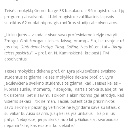
Teisės mokyklą šiemet baigė 38 bakalauro ir 96 magistro studijų
programų absolventai. LL.M. magistro kvalifikacinis laipsnis
suteiktas 62 nuolatinių magistrantūros studijų absolventams.
„Linkiu Jums – visada ir visur savo profesiniame kelyje matyti
Žmogų. Ginti žmogaus teises, laisvę, orumą – čia, Lietuvoje ir už
jos ribų.
Ginti demokratiją. Tiesą. Sąžinę.
Nes būtent tai –
tikroji
teisės paskirtis
“, – prof. dr. N. Kaminskienė, kreipėsi į TM
absolventus.
Teisės mokyklos dekanė prof. dr. Lyra Jakulevičienė sveikino
studentus teigdama Teisės mokyklos dekanė prof. dr. Lyra
Jakulevičienė sveikino studentus teigdama, kad „Teisės kelias –
kupinas sunkių momentų ir abejonių. Kartais tenka suabejoti ne
tik sistema, bet ir savimi. Tokiomis akimirkomis gali atrodyti, kad
visiems sekasi – tik ne man. Tačiau būtent tada prisiminkite:
savo sėkmę ir pažangą vertinkite ne lygindami save su kitais, o
su vakar buvusiu savimi. Jūsų kelias yra unikalus – kaip ir jūs
patys. Nebijokite, jei jis skirsis nuo kitų. Galiausiai, svarbiausia –
nepamirškite, kas esate ir ko siekiate.“