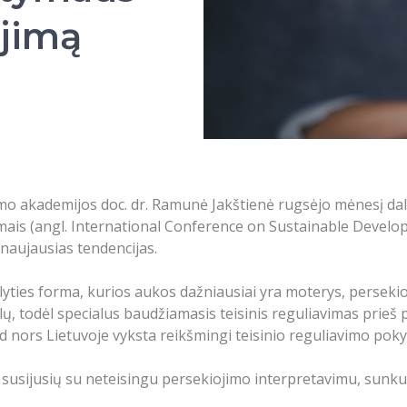
ojimą
 akademijos doc. dr. Ramunė Jakštienė rugsėjo mėnesį daly
mais (angl. International Conference on Sustainable Develop
naujausias tendencijas.
 lyties forma, kurios aukos dažniausiai yra moterys, perseki
lų, todėl specialus baudžiamasis teisinis reguliavimas prieš 
ad nors Lietuvoje vyksta reikšmingi teisinio reguliavimo pokyči
susijusių su neteisingu persekiojimo interpretavimu, sunkuma