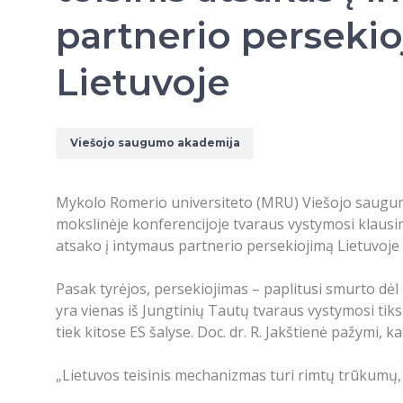
partnerio perseki
Lietuvoje
Viešojo saugumo akademija
Mykolo Romerio universiteto (MRU) Viešojo saugumo
mokslinėje konferencijoje tvaraus vystymosi klausi
atsako į intymaus partnerio persekiojimą Lietuvoje 
Pasak tyrėjos, persekiojimas – paplitusi smurto dėl
yra vienas iš Jungtinių Tautų tvaraus vystymosi tiks
tiek kitose ES šalyse. Doc. dr. R. Jakštienė pažymi, k
„Lietuvos teisinis mechanizmas turi rimtų trūkumų, 