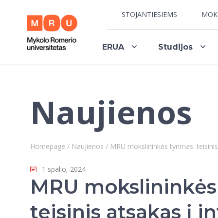
STOJANTIESIEMS
MOK
ERUA
Studijos
Naujienos
Homepage
/
Naujienos
/
MRU mokslininkės tyrimas: teisinis
1 spalio, 2024
MRU mokslininkės 
teisinis atsakas į 