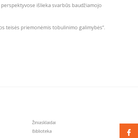
ies perspektyvose išlieka svarbūs baudžiamojo
os teisės priemonėmis tobulinimo galimybės“.
Žiniasklaidai
Biblioteka