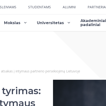
SLEIVIAMS
STUDENTAMS
ALUMNI
PARTNERI
Akademinia
Mokslas
Universitetas
padaliniai
 atsakas į intymaus partnerio persekiojimą Lietuvoje
tyrimas:
intymaus