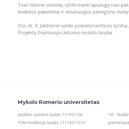
Tvari teisinė sistema, užtikrinanti apsaugą nuo paka
kodekso pakeitimai ir teisėsaugos pareigūnų mokyma
Doc. dr. R. Jakštienė vykdo podoktorantūros tyrim
Projektą finansuoja Lietuvos mokslo taryba.
Mykolo Romerio universitetas
Juridinio asmens kodas 111951726
Tel.: Stud
PVM mokėtojo kodas LT119517219
priemimas@