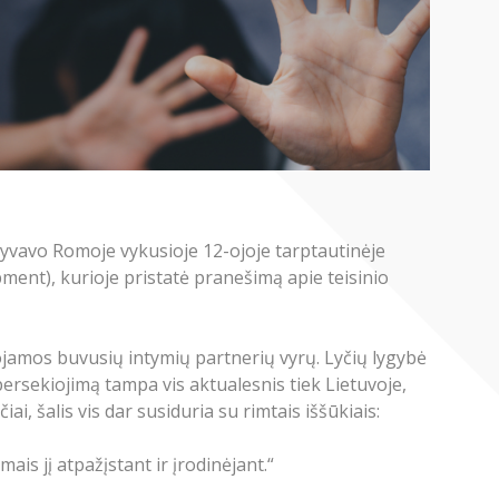
vavo Romoje vykusioje 12-ojoje tarptautinėje
ment), kurioje pristatė pranešimą apie teisinio
ojamos buvusių intymių partnerių vyrų. Lyčių lygybė
persekiojimą tampa vis aktualesnis tiek Lietuvoje,
ai, šalis vis dar susiduria su rimtais iššūkiais:
is jį atpažįstant ir įrodinėjant.“