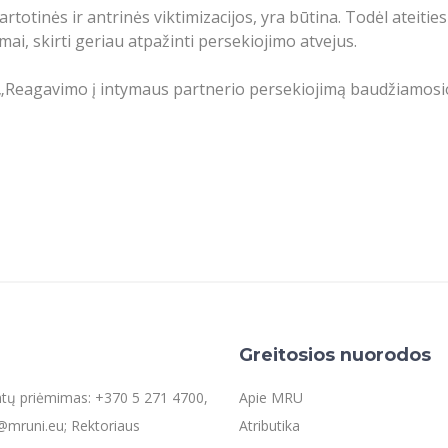
rtotinės ir antrinės viktimizacijos, yra būtina. Todėl ateit
i, skirti geriau atpažinti persekiojimo atvejus.
ą „Reagavimo į intymaus partnerio persekiojimą baudžiamosi
Greitosios nuorodos
entų priėmimas: +370 5 271 4700,
Apie MRU
mruni.eu; Rektoriaus
Atributika