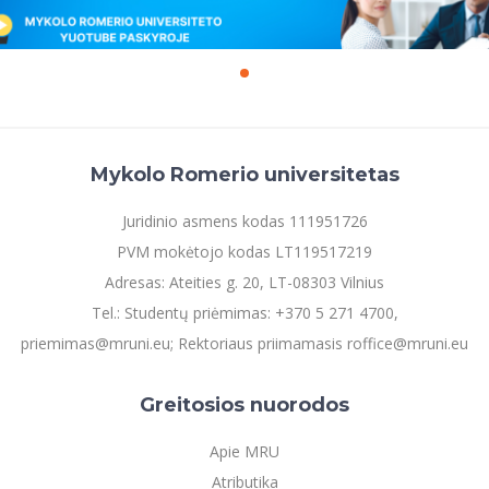
Mykolo Romerio universitetas
Juridinio asmens kodas 111951726
PVM mokėtojo kodas LT119517219
Adresas: Ateities g. 20, LT-08303 Vilnius
Tel.: Studentų priėmimas: +370 5 271 4700,
priemimas@mruni.eu; Rektoriaus priimamasis roffice@mruni.eu
Greitosios nuorodos
Apie MRU
Atributika