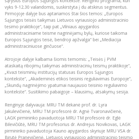
sąryšius Europos Sąjungos kontekste. Renginio programa, kuri
Informacinė sistema "Studijos"
vyks 9-12.30 valandomis, suskirstyta į du atskirus segmentus.
Azijos centras
Vilniaus Karaliaus Sedžiongo institutas
Parama Ukrainai
Pirmojoje dalyje bus aptariamos štai šios temos: „Europos
Darbuotojų elektroninis paštas
Sąjungos teisės taikymas Lietuvos vyriausiojo administracinio
Vilniaus Karaliaus Sedžiongo institutas
Frankofoniškų šalių studijų centras
Daugiafaktorinė autentifikacija universiteto
Civilinė sauga
tesimo praktikoje“, taip pat „Vilniaus apygardos
darbuotojams (MFA)
Frankofoniškų šalių studijų centras
administraciniame teisme nagrinėjamų bylų, kuriose taikoma
Mokslininkų profiliai "CRIS"
Korupcijos prevencija
Europos Sąjungos teisė, bendroji apžvalga“ bei „Mediacija
Bendruomenės gerovė
administraciniuose ginčuose“.
Darbuotojų kvalifikacijos kėlimas
Atrojoje dalyje kalbama šiomis temomis: „Teisės į PVM
MRU norminių teisės aktų duomenų bazė
ataskaitą ribojimų taikymas administracinių teismų praktikoje“,
Intranetas
„Kvazi teisminių institucijų statusas Europos Sąjungos
kontekste“, „Akademinės etikos teisinis reguliavimas Europoje“,
eDVS
„Skundų nagrinėjimo ypatumai naujausio teisinio reguliavimo
Microsoft Office 365
kontekste“. Susitikimo pabaigoje – klausimų, atsakymų sesija.
MRU mobilios programėlės
Renginyje dalyvauja: MRU TM dekanė prof. dr. Lyra
Pagalbos sistema
Jakulevičienė, MRU TM profesorė dr. Agnė Tvaronavičienė,
Profesinė sąjunga
LAGK pirmininko pavaduotoja MRU TM profesorė dr. Eglė
Kontaktų paieška
Bilevičiūtė, MRU TM profesorius dr. Andrejus Novikovas, LAGK
pirmininko pavaduotoja Kauno apygardos skyriuje MRU VSA dr.
Birutė Pranevičienė, Lietuvos vyriausiojo administracinio teismo