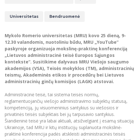
Renginių kalendorius
Universiteto teatras
Neformaliuoju ir (ar) savišvietos būdu įgytų
Erasmus+ mobilumas praktikoms (SMP)
Partnerystės
Emocinė gerovė
Mokslo laboratorijos
kompetencijų vertinimas ir pripažinimas
Veiklos dokumentai
Sūduvos akademija
Tinklalaidės
MRU pop vokalinis ansamblis (vadovas Artūras
Kitos galimybės
Azijos centras
Universitetas
Bendruomenė
Bakalauro studijos
Žmogaus, aplinkos ir technologijų (HET) siste
Novikas)
Studijų organizavimas
Akademinė etika
Magistrantūros studijos
Vilniaus Karaliaus Sedžiongo institutas
MRU merginų choras
Doktorantūra
Darbas MRU
Mykolo Romerio universitetas (MRU) kovo 25 dieną, 9-
Vadovų MBA
Frankofoniškų šalių studijų centras
12.30 valandomis, nuotoliniu būdu, MRU „YouTube“
Švietimo ir kultūros vadovų MPA
Projektai
Universiteto simbolika
paskyroje organizuoja mokslinę-praktinę konferenciją
Teisės LL.M.
„Lietuvos administracinė teisė Europos Sąjungos
Akademinė leidyba
Atributika
kontekste“. Susitikime dalyvaus MRU Viešojo saugumo
Papildomosios studijos
akademijos (VSA), Teisės mokyklos (TM), administracinių
Pedagogų rengimas
Mokymų LAB
Naujienos
teismų, Akademinės etikos ir procedūrų bei Lietuvos
Doktorantūros studijos
administracinių ginčų komisijos (LAGK) atstovai.
Mokslo naujienos
Tarptautiškumas
Profesinės bakalauro studijos
Personalo valdymo centras
Administracinė teisė, tai sistema teisės normų,
Kasmetiniai mokslo renginiai
Studentams
Darnus vystymasis
reglamentuojančių viešojo administravimo subjektų statusą,
Privačių interesų deklaravimas
kompetenciją, jų visuomeninius santykius su viešosios ir
Informacija naujiems darbuotojams
Darbuotojams
Studentams
Privatumo politika
privatinės teisės subjektais bei jų tarpusavio santykius.
Studijų Moodle (studijų vykdymui)
Šiandieninė teisė yra labai aktuali, atsižvelgiant į esamą situaciją
Darbuotojams
Partnerystės
Negalia ir individualieji poreikiai
Ukrainoje, tad MRU ir kitų institucijų suplanuota mokslinė-
Darbuotojų Moodle (kompetencijų tobulinimui)
praktinė konferencija padės atskleisti administracinės teisės
Partnerystės
Studijų tvarkaraštis
Azijos centras
Viešai skelbiama informacija