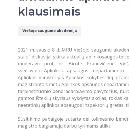
klausimais
Viešojo saugumo akademija
2021 m. sausio 8 d. MRU Viešojo saugumo akademij
stalo“ diskusija, skirta aktualių aplinkosaugos tei
moderavo prof. dr. Birutė Pranevičienė. Vie
svečiavosi Aplinkos apsaugos departamento p
Aplinkos ministerijos Aplinkos kokybės departamen
magistrantais metu Aplinkos apsaugos departamento 
tarpinstitucinio bendradarbiavimo pavyzdžius, nuro
gamtos išteklių skyriaus vykdytas akcijas, tokias kai
neetatinių aplinkos apsaugos inspektorių gretas, tie
Susitikimo pabaigoje sutarta dėl tolimesnio bendra
magistro baigiamųjų darbų tyrimams atlikti.