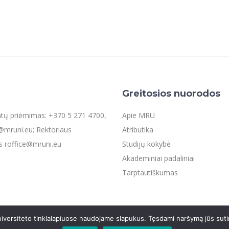
Greitosios nuorodos
entų priėmimas: +370 5 271 4700,
Apie MRU
mruni.eu; Rektoriaus
Atributika
s roffice@mruni.eu
Studijų kokybė
Akademiniai padaliniai
Tarptautiškumas
iversiteto tinklalapiuose naudojame slapukus. Tęsdami naršymą jūs suti