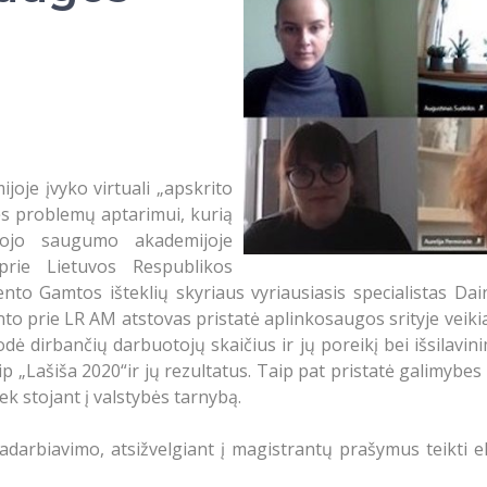
oje įvyko virtuali „apskrito
sės problemų aptarimui, kurią
šojo saugumo akademijoje
rie Lietuvos Respublikos
to Gamtos išteklių skyriaus vyriausiasis specialistas Dai
prie LR AM atstovas pristatė aplinkosaugos srityje veikianč
dė dirbančių darbuotojų skaičius ir jų poreikį bei išsilav
p „Lašiša 2020“ir jų rezultatus. Taip pat pristatė galimybes 
k stojant į valstybės tarnybą.
darbiavimo, atsižvelgiant į magistrantų prašymus teikti eks