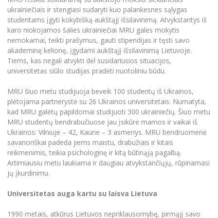
ukrainiečiais ir stengiasi sudaryti kuo palankesnes sąlygas
studentams įgyti kokybišką aukštąjį išsilavinimą. Atvykstantys iš
karo niokojamos šalies ukrainiečiai MRU galės mokytis
nemokamai, teikti prašymus, gauti stipendijas ir tęsti savo
akademinę kelionę, įgydami aukštąjį išsilavinimą Lietuvoje.
Tiems, kas negali atvykti dėl susidariusios situacijos,
universitetas siūlo studijas pradėti nuotoliniu būdu.
MRU šiuo metu studijuoja beveik 100 studentų iš Ukrainos,
plėtojama partnerystė su 26 Ukrainos universitetais. Numatyta,
kad MRU galėtų papildomai studijuoti 300 ukrainiečių. Šiuo metu
MRU studentų bendrabučiuose jau įsikūrė mamos ir vaikai iš
Ukrainos: Vilniuje – 42, Kaune – 3 asmenys. MRU bendruomenė
savanoriškai padeda jiems maistu, drabužiais ir kitais
reikmenimis, teikia psichologinę ir kitą būtinąją pagalbą.
Artimiausiu metu laukiama ir daugiau atvykstančiųjų, rūpinamasi
jų įkurdinimu.
Universitetas auga kartu su laisva Lietuva
1990 metais, atkūrus Lietuvos nepriklausomybę, pirmąjį savo