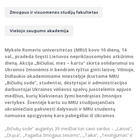
Renginių kalendorius
Universiteto teatras
Neformaliuoju ir (ar) savišvietos būdu įgytų
Erasmus+ mobilumas praktikoms (SMP)
Partnerystės
Emocinė gerovė
Mokslo laboratorijos
kompetencijų vertinimas ir pripažinimas
Veiklos dokumentai
Sūduvos akademija
Žmogaus ir visuomenės studijų fakultetas
Tinklalaidės
MRU pop vokalinis ansamblis (vadovas Artūras
Kitos galimybės
Azijos centras
Bakalauro studijos
Žmogaus, aplinkos ir technologijų (HET) siste
Novikas)
Studijų organizavimas
Akademinė etika
Magistrantūros studijos
Vilniaus Karaliaus Sedžiongo institutas
Viešojo saugumo akademija
MRU merginų choras
Doktorantūra
Darbas MRU
Vadovų MBA
Frankofoniškų šalių studijų centras
Švietimo ir kultūros vadovų MPA
Projektai
Universiteto simbolika
Mykolo Romerio universitetas (MRU) kovo 10 dieną, 14
Teisės LL.M.
val., pradeda švęsti Lietuvos nepriklausomybės atkūrimo
Akademinė leidyba
Atributika
dieną. Akcija „Bičiuliai, mes – kartu“ skirta solidarumui su
Papildomosios studijos
Ukrainos žmonėmis ir bendram ryžtui ginti laisvę. Vilniuje,
Pedagogų rengimas
Mokymų LAB
Naujienos
Didlaukio akademiniame miestelyje įkurtame MRU
Doktorantūros studijos
„Bičiulių sode“, studentai, dėstytojai ir administracijos
Mokslo naujienos
Tarptautiškumas
darbuotojai Ukrainos vėliavos spalvų juostelėmis apjuos
Profesinės bakalauro studijos
Personalo valdymo centras
medžius, kurių kiekvienas žymi bendrąsias žmonijos
Kasmetiniai mokslo renginiai
Studentams
Darnus vystymasis
Privačių interesų deklaravimas
vertybes. Šventėje kartu su MRU studijuojančiais
ukrainiečiais pakviesti dalyvauti ir MRU studentų
Informacija naujiems darbuotojams
Darbuotojams
Studentams
Privatumo politika
namuose apsigyvenę karo pabėgėliai iš Ukrainos.
Studijų Moodle (studijų vykdymui)
Darbuotojams
Partnerystės
Negalia ir individualieji poreikiai
Darbuotojų Moodle (kompetencijų tobulinimui)
„Bičiulių sode“ augantys 39 medžiai turi savo vardus – „Laisvė“,
„Drąsa“, „Pagarba žmogaus teisėms“, „Taika“, „Teisingumas“ ir
Partnerystės
Studijų tvarkaraštis
Azijos centras
Viešai skelbiama informacija