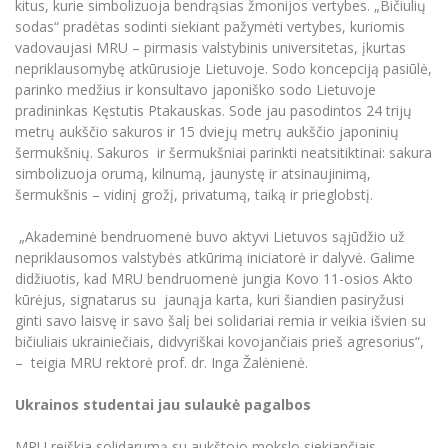
kitus, kurie simbolizuoja bendrąsias žmonijos vertybes. „Bičiulių
Informacinė sistema "Studijos"
sodas“ pradėtas sodinti siekiant pažymėti vertybes, kuriomis
Azijos centras
Vilniaus Karaliaus Sedžiongo institutas
Parama Ukrainai
Darbuotojų elektroninis paštas
vadovaujasi MRU – pirmasis valstybinis universitetas, įkurtas
Vilniaus Karaliaus Sedžiongo institutas
nepriklausomybę atkūrusioje Lietuvoje. Sodo koncepciją pasiūlė,
Frankofoniškų šalių studijų centras
Daugiafaktorinė autentifikacija universiteto
Civilinė sauga
parinko medžius ir konsultavo japoniško sodo Lietuvoje
darbuotojams (MFA)
Frankofoniškų šalių studijų centras
pradininkas Kęstutis Ptakauskas. Sode jau pasodintos 24 trijų
Mokslininkų profiliai "CRIS"
Korupcijos prevencija
metrų aukščio sakuros ir 15 dviejų metrų aukščio japoninių
Bendruomenės gerovė
šermukšnių. Sakuros ir šermukšniai parinkti neatsitiktinai: sakura
simbolizuoja orumą, kilnumą, jaunystę ir atsinaujinimą,
Darbuotojų kvalifikacijos kėlimas
šermukšnis – vidinį grožį, privatumą, taiką ir prieglobstį.
MRU norminių teisės aktų duomenų bazė
Intranetas
„Akademinė bendruomenė buvo aktyvi Lietuvos sąjūdžio už
nepriklausomos valstybės atkūrimą iniciatorė ir dalyvė. Galime
eDVS
didžiuotis, kad MRU bendruomenė jungia Kovo 11-osios Akto
Microsoft Office 365
kūrėjus, signatarus su jaunąja karta, kuri šiandien pasiryžusi
MRU mobilios programėlės
ginti savo laisvę ir savo šalį bei solidariai remia ir veikia išvien su
bičiuliais ukrainiečiais, didvyriškai kovojančiais prieš agresorius“,
Pagalbos sistema
– teigia MRU rektorė prof. dr. Inga Žalėnienė.
Profesinė sąjunga
Kontaktų paieška
Ukrainos studentai jau sulaukė pagalbos
MRU reiškia solidarumą su aukštojo mokslo siekiančiais