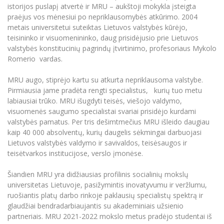
istorijos puslapį atvertė ir MRU – aukštoji mokykla įsteigta
praėjus vos mėnesiui po nepriklausomybės atkūrimo. 2004
metais universitetui suteiktas Lietuvos valstybės kūrėjo,
teisininko ir visuomenininko, daug prisidėjusio prie Lietuvos
valstybės konstitucinių pagrindų įtvirtinimo, profesoriaus Mykolo
Romerio vardas.
MRU augo, stiprėjo kartu su atkurta nepriklausoma valstybe.
Pirmiausia jame pradėta rengti specialistus, kurių tuo metu
labiausiai trūko. MRU išugdyti teisės, viešojo valdymo,
visuomenės saugumo specialistai svariai prisidėjo kurdami
valstybės pamatus. Per tris dešimtmečius MRU išleido daugiau
kaip 40 000 absolventų, kurių daugelis sėkmingai darbuojasi
Lietuvos valstybės valdymo ir savivaldos, teisėsaugos ir
teisėtvarkos institucijose, verslo įmonėse.
Šiandien MRU yra didžiausias profilinis socialinių mokslų
universitetas Lietuvoje, pasižymintis inovatyvumu ir veržlumu,
ruošiantis platų darbo rinkoje paklausių specialistų spektrą ir
glaudžiai bendradarbiaujantis su akademiniais užsienio
partneriais. MRU 2021-2022 mokslo metus pradėjo studentai iš