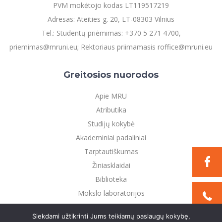
PVM mokėtojo kodas LT119517219
Adresas: Ateities g. 20, LT-08303 Vilnius
Tel.: Studentų priėmimas: +370 5 271 4700,
priemimas@mruni.eu; Rektoriaus priimamasis roffice@mruni.eu
Greitosios nuorodos
Apie MRU
Atributika
Studijų kokybė
Akademiniai padaliniai
Tarptautiškumas
Žiniasklaidai
Biblioteka
Mokslo laboratorijos
Privatumo politika
Siekdami užtikrinti Jums teikiamų paslaugų kokybę,