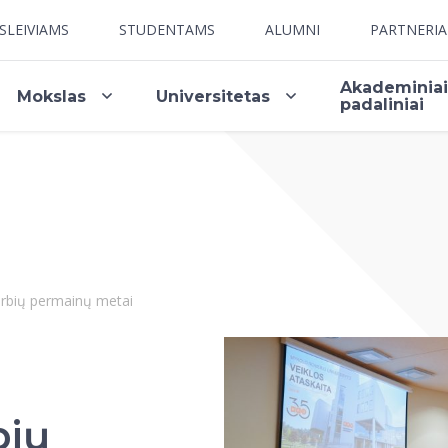
SLEIVIAMS
STUDENTAMS
ALUMNI
PARTNERI
Akademinia
Mokslas
Universitetas
padaliniai
arbių permainų metai
bių