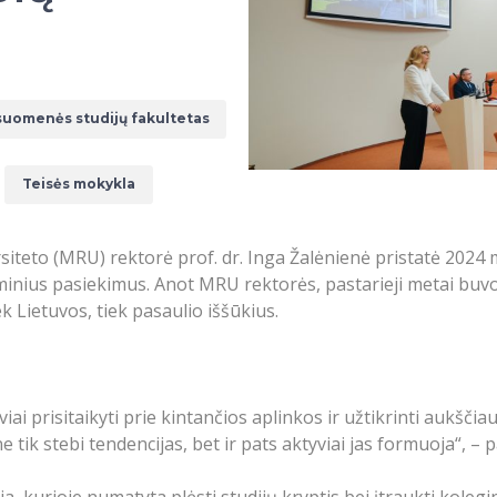
suomenės studijų fakultetas
Teisės mokykla
iteto (MRU) rektorė prof. dr. Inga Žalėnienė pristatė 2024 m
minius pasiekimus. Anot MRU rektorės, pastarieji metai buv
ek Lietuvos, tiek pasaulio iššūkius.
viai prisitaikyti prie kintančios aplinkos ir užtikrinti aukšč
tik stebi tendencijas, bet ir pats aktyviai jas formuoja“, –
, kurioje numatyta plėsti studijų kryptis bei įtraukti koleg