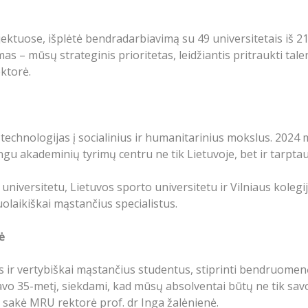
jektuose, išplėtė bendradarbiavimą su 49 universitetais iš 2
 – mūsų strateginis prioritetas, leidžiantis pritraukti talent
ktorė.
technologijas į socialinius ir humanitarinius mokslus. 2024 
ingu akademinių tyrimų centru ne tik Lietuvoje, bet ir tarpta
universitetu, Lietuvos sporto universitetu ir Vilniaus kolegi
laikiškai mąstančius specialistus.
ė
 ir vertybiškai mąstančius studentus, stiprinti bendruomenė
vo 35-metį, siekdami, kad mūsų absolventai būtų ne tik savo
 – sakė MRU rektorė prof. dr Inga žalėnienė.