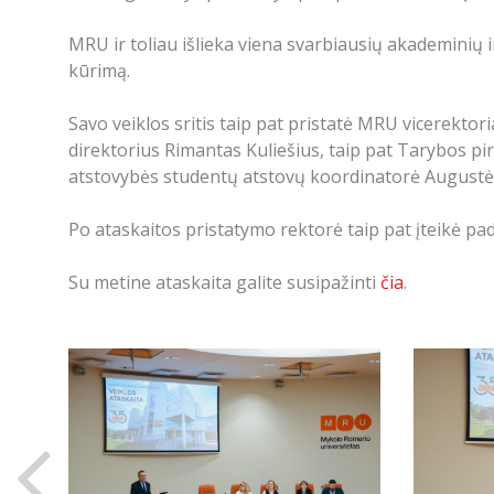
MRU ir toliau išlieka viena svarbiausių akademinių 
kūrimą.
Savo veiklos sritis taip pat pristatė MRU vicerektori
direktorius Rimantas Kuliešius, taip pat Tarybos pi
atstovybės studentų atstovų koordinatorė Augustė 
Po ataskaitos pristatymo rektorė taip pat įteikė p
Su metine ataskaita galite susipažinti
čia
.