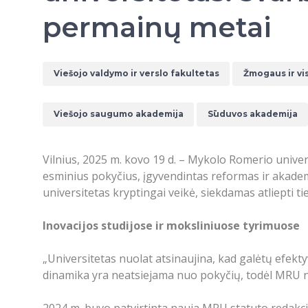
permainų metai
Viešojo valdymo ir verslo fakultetas
Žmogaus ir vi
Viešojo saugumo akademija
Sūduvos akademija
Vilnius, 2025 m. kovo 19 d. – Mykolo Romerio univers
esminius pokyčius, įgyvendintas reformas ir akade
universitetas kryptingai veikė, siekdamas atliepti ti
Inovacijos studijose ir moksliniuose tyrimuose
„Universitetas nuolat atsinaujina, kad galėtų efekty
dinamika yra neatsiejama nuo pokyčių, todėl MRU ne 
2024 m. buvo patvirtinta nauja MRU statuto redakcija