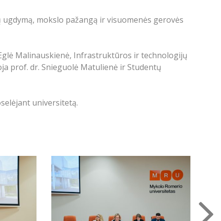
derių ugdymą, mokslo pažangą ir visuomenės gerovės
. Eglė Malinauskienė, Infrastruktūros ir technologijų
ja prof. dr. Snieguolė Matulienė ir Studentų
elėjant universitetą.