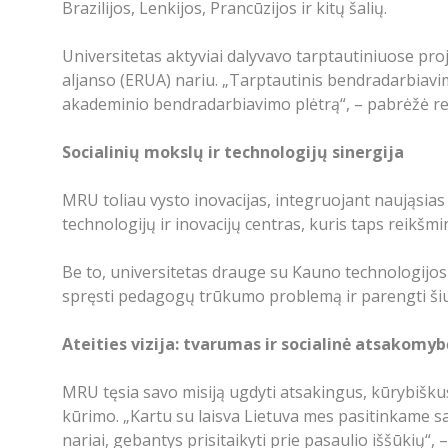
Brazilijos, Lenkijos, Prancūzijos ir kitų šalių.
Universitetas aktyviai dalyvavo tarptautiniuose pro
aljanso (ERUA) nariu. „Tarptautinis bendradarbiavimas
akademinio bendradarbiavimo plėtrą“, – pabrėžė re
Socialinių mokslų ir technologijų sinergija
MRU toliau vysto inovacijas, integruojant naująsias 
technologijų ir inovacijų centras, kuris taps reikšm
Be to, universitetas drauge su Kauno technologijos 
spręsti pedagogų trūkumo problemą ir parengti šiuo
Ateities vizija: tvarumas ir socialinė atsakomyb
MRU tęsia savo misiją ugdyti atsakingus, kūrybiškus
kūrimo. „Kartu su laisva Lietuva mes pasitinkame sa
nariai, gebantys prisitaikyti prie pasaulio iššūkių“,