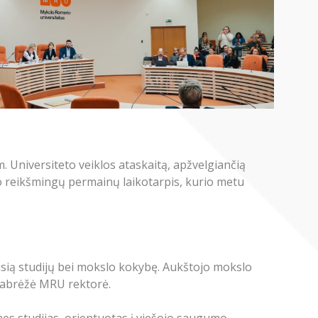
. Universiteto veiklos ataskaitą, apžvelgiančią
o reikšmingų permainų laikotarpis, kurio metu
iausią studijų bei mokslo kokybę. Aukštojo mokslo
 pabrėžė MRU rektorė.
ines studijas, orientuotas į viešojo saugumo