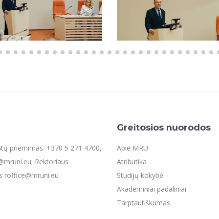
Greitosios nuorodos
entų priėmimas: +370 5 271 4700,
Apie MRU
mruni.eu; Rektoriaus
Atributika
s roffice@mruni.eu
Studijų kokybė
Akademiniai padaliniai
Tarptautiškumas