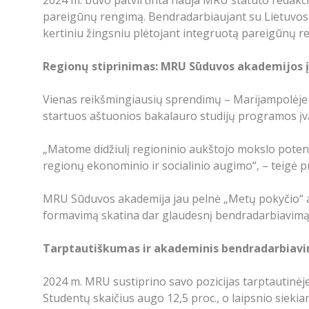
pareigūnų rengimą. Bendradarbiaujant su Lietuvos i
kertiniu žingsniu plėtojant integruotą pareigūnų r
Regionų stiprinimas: MRU Sūduvos akademijos 
Vienas reikšmingiausių sprendimų – Marijampolėje 
startuos aštuonios bakalauro studijų programos įvair
„Matome didžiulį regioninio aukštojo mokslo potencia
regionų ekonominio ir socialinio augimo“, – teigė pr
MRU Sūduvos akademija jau pelnė „Metų pokyčio“ apd
formavimą skatina dar glaudesnį bendradarbiavimą s
Tarptautiškumas ir akademinis bendradarbiav
2024 m. MRU sustiprino savo pozicijas tarptautinė
Studentų skaičius augo 12,5 proc., o laipsnio siekia