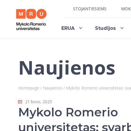
STOJANTIESIEMS
MOK
ERUA
Studijos
Naujienos
Homepage
/
Naujienos
/
Mykolo Romerio universitetas: sv
21 kovo, 2025
Mykolo Romerio
universitetas: svar