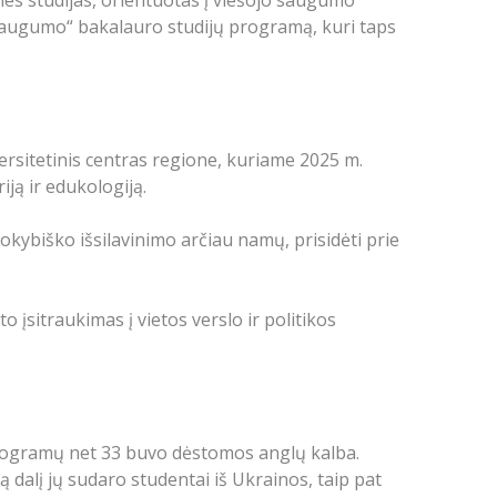
 saugumo“ bakalauro studijų programą, kuri taps
rsitetinis centras regione, kuriame 2025 m.
ją ir edukologiją.
okybiško išsilavinimo arčiau namų, prisidėti prie
sitraukimas į vietos verslo ir politikos
programų net 33 buvo dėstomos anglų kalba.
ą dalį jų sudaro studentai iš Ukrainos, taip pat