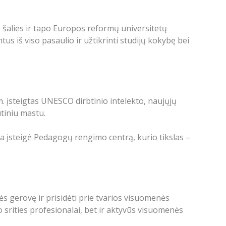
1 šalies ir tapo Europos reformų universitetų
us iš viso pasaulio ir užtikrinti studijų kokybę bei
m. įsteigtas UNESCO dirbtinio intelekto, naujųjų
utiniu mastu.
ja įsteigė Pedagogų rengimo centrą, kurio tikslas –
s gerovę ir prisidėti prie tvarios visuomenės
 srities profesionalai, bet ir aktyvūs visuomenės