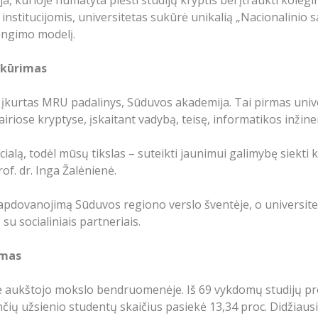
nstitucijomis, universitetas sukūrė unikalią „Nacionalinio
engimo modelį.
įkūrimas
įkurtas MRU padalinys, Sūduvos akademija. Tai pirmas unive
iose kryptyse, įskaitant vadybą, teisę, informatikos inžineri
lą, todėl mūsų tikslas – suteikti jaunimui galimybę siekti k
of. dr. Inga Žalėnienė.
ovanojimą Sūduvos regiono verslo šventėje, o universiteto į
u socialiniais partneriais.
imas
je aukštojo mokslo bendruomenėje. Iš 69 vykdomų studijų 
nčių užsienio studentų skaičius pasiekė 13,34 proc. Didžiausi