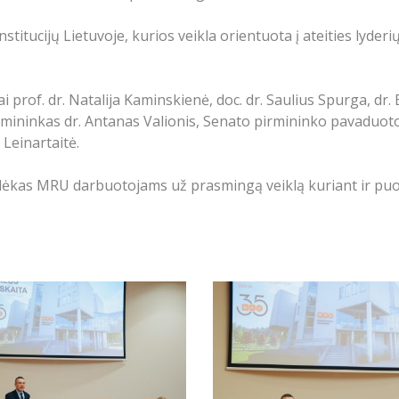
institucijų Lietuvoje, kurios veikla orientuota į ateities ly
ai prof. dr. Natalija Kaminskienė, doc. dr. Saulius Spurga, dr
rmininkas dr. Antanas Valionis, Senato pirmininko pavaduoto
Leinartaitė.
adėkas MRU darbuotojams už prasmingą veiklą kuriant ir puos