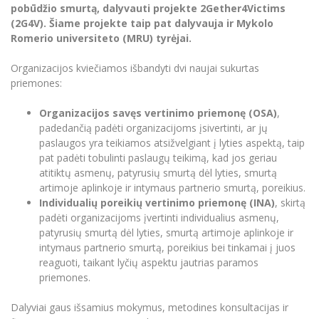
Renginių kalendorius
Universiteto teatras
Neformaliuoju ir (ar) savišvietos būdu įgytų
pobūdžio smurtą, dalyvauti projekte 2Gether4Victims
Erasmus+ mobilumas praktikoms (SMP)
Partnerystės
Emocinė gerovė
Mokslo laboratorijos
kompetencijų vertinimas ir pripažinimas
Veiklos dokumentai
(2G4V). Šiame projekte taip pat dalyvauja ir Mykolo
Sūduvos akademija
Tinklalaidės
MRU pop vokalinis ansamblis (vadovas Artūras
Kitos galimybės
Romerio universiteto (MRU) tyrėjai.
Azijos centras
Bakalauro studijos
Žmogaus, aplinkos ir technologijų (HET) siste
Novikas)
Studijų organizavimas
Akademinė etika
Magistrantūros studijos
Vilniaus Karaliaus Sedžiongo institutas
Organizacijos kviečiamos išbandyti dvi naujai sukurtas
MRU merginų choras
Doktorantūra
Darbas MRU
priemones:
Vadovų MBA
Frankofoniškų šalių studijų centras
Švietimo ir kultūros vadovų MPA
Projektai
Universiteto simbolika
Organizacijos savęs vertinimo priemonę (OSA)
,
Teisės LL.M.
padedančią padėti organizacijoms įsivertinti, ar jų
Akademinė leidyba
Atributika
paslaugos yra teikiamos atsižvelgiant į lyties aspektą, taip
Papildomosios studijos
pat padėti tobulinti paslaugų teikimą, kad jos geriau
Pedagogų rengimas
Mokymų LAB
Naujienos
atitiktų asmenų, patyrusių smurtą dėl lyties, smurtą
Doktorantūros studijos
artimoje aplinkoje ir intymaus partnerio smurtą, poreikius.
Mokslo naujienos
Tarptautiškumas
Individualių poreikių vertinimo priemonę (INA)
, skirtą
Profesinės bakalauro studijos
Personalo valdymo centras
padėti organizacijoms įvertinti individualius asmenų,
Kasmetiniai mokslo renginiai
Studentams
Darnus vystymasis
patyrusių smurtą dėl lyties, smurtą artimoje aplinkoje ir
Privačių interesų deklaravimas
intymaus partnerio smurtą, poreikius bei tinkamai į juos
Informacija naujiems darbuotojams
Darbuotojams
Studentams
Privatumo politika
reaguoti, taikant lyčių aspektu jautrias paramos
Studijų Moodle (studijų vykdymui)
priemones.
Darbuotojams
Partnerystės
Negalia ir individualieji poreikiai
Darbuotojų Moodle (kompetencijų tobulinimui)
Dalyviai gaus išsamius mokymus, metodines konsultacijas ir
Partnerystės
Studijų tvarkaraštis
Azijos centras
Viešai skelbiama informacija