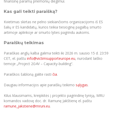
finansinę paramą priemonių diegimui.
Informacinė sistema "Studijos"
Azijos centras
Vilniaus Karaliaus Sedžiongo institutas
Parama Ukrainai
Kas gali teikti paraišką?
Darbuotojų elektroninis paštas
Vilniaus Karaliaus Sedžiongo institutas
Frankofoniškų šalių studijų centras
Daugiafaktorinė autentifikacija universiteto
Civilinė sauga
Kvietimas skirtas ne pelno siekiančioms organizacijoms iš ES
darbuotojams (MFA)
Frankofoniškų šalių studijų centras
šalių ir ES kandidatų, kurios teikia tiesioginę pagalbą smurto
Mokslininkų profiliai "CRIS"
Korupcijos prevencija
artimoje aplinkoje ar smurto lyties pagrindu aukoms.
Bendruomenės gerovė
Paraiškų teikimas
Darbuotojų kvalifikacijos kėlimas
MRU norminių teisės aktų duomenų bazė
Paraiškas anglų kalba galima teikti iki 2026 m. sausio 15 d. 23:59
CET, el. paštu
info@victimsupporteurope.eu
, nurodant laiško
Intranetas
temoje „Project 2G4V – Capacity-building“.
eDVS
Microsoft Office 365
Paraiškos šabloną galite rasti
čia
.
MRU mobilios programėlės
Daugiau informacijos apie paraiškų teikimo
sąlygas
.
Pagalbos sistema
Profesinė sąjunga
Kilus klausimams, kreipkitės į projekto pagrindinę tyrėją, MRU
komandos vadovę doc. dr. Ramunę Jakštienę el. paštu
Kontaktų paieška
ramune_jakstiene@mruni.eu
.