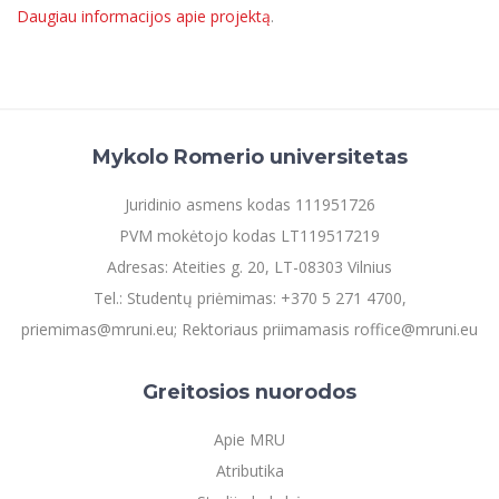
Daugiau informacijos apie projektą
.
Mykolo Romerio universitetas
Juridinio asmens kodas 111951726
PVM mokėtojo kodas LT119517219
Adresas: Ateities g. 20, LT-08303 Vilnius
Tel.: Studentų priėmimas: +370 5 271 4700,
priemimas@mruni.eu; Rektoriaus priimamasis roffice@mruni.eu
Greitosios nuorodos
Apie MRU
Atributika