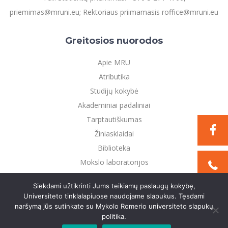
priemimas@mruni.eu; Rektoriaus priimamasis roffice@mruni.eu
Greitosios nuorodos
Apie MRU
Atributika
Studijų kokybė
Akademiniai padaliniai
Tarptautiškumas
Žiniasklaidai
Biblioteka
Mokslo laboratorijos
Privatumo politika
Siekdami užtikrinti Jums teikiamų paslaugų kokybę,
Universiteto tinklalapiuose naudojame slapukus. Tęsdami
naršymą jūs sutinkate su Mykolo Romerio universiteto slapukų
©2021 Mykolo Romerio universitetas. Visos teisės
politika.
saugomos