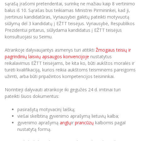
sąrašą įrašomi pretendentai, surinkę ne mažiau kaip 8 vertinimo
Informacinė sistema "Studijos"
Azijos centras
Vilniaus Karaliaus Sedžiongo institutas
balus iš 10. Sąrašas bus teikiamas Ministrei Pirmininkei, kad ji,
Parama Ukrainai
Darbuotojų elektroninis paštas
įvertinusi kandidatūras, Vyriausybei galėtų pateikti motyvuotą
Vilniaus Karaliaus Sedžiongo institutas
Frankofoniškų šalių studijų centras
siūlymą dėl 3 kandidatų į EŽTT teisėjus. Vyriausybė, Respublikos
Daugiafaktorinė autentifikacija universiteto
Civilinė sauga
darbuotojams (MFA)
Prezidentui pritarus, siūlydama kandidatus į EŽTT teisėjus
Frankofoniškų šalių studijų centras
konsultuojasi su Seimu.
Mokslininkų profiliai "CRIS"
Korupcijos prevencija
Bendruomenės gerovė
Atrankoje dalyvaujantys asmenys turi atitikti
Žmogaus teisių ir
Darbuotojų kvalifikacijos kėlimas
pagrindinių laisvių apsaugos konvencijoje
nustatytus
reikalavimus EŽTT teisėjams, be kita ko, būti aukštos moralės ir
MRU norminių teisės aktų duomenų bazė
turėti kvalifikaciją, kurios reikia aukštoms teisminėms pareigoms
Intranetas
užimti, arba būti pripažintos kompetencijos teisininkai.
eDVS
Norintieji dalyvauti atrankoje iki gegužės 24 d. imtinai turi
Microsoft Office 365
pateikti šiuos dokumentus:
MRU mobilios programėlės
Pagalbos sistema
pasirašytą motyvacinį laišką;
viešai skelbtiną gyvenimo aprašymą lietuvių kalba;
Profesinė sąjunga
gyvenimo aprašymą
anglų
ir
prancūzų
kalbomis pagal
Kontaktų paieška
nustatytą formą.