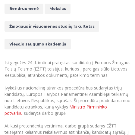
Renginių kalendorius
Universiteto teatras
Neformaliuoju ir (ar) savišvietos būdu įgytų
Erasmus+ mobilumas praktikoms (SMP)
Partnerystės
Emocinė gerovė
Mokslo laboratorijos
kompetencijų vertinimas ir pripažinimas
Bendruomenė
Mokslas
Veiklos dokumentai
Sūduvos akademija
Tinklalaidės
MRU pop vokalinis ansamblis (vadovas Artūras
Kitos galimybės
Azijos centras
Bakalauro studijos
Žmogaus, aplinkos ir technologijų (HET) siste
Novikas)
Studijų organizavimas
Akademinė etika
Žmogaus ir visuomenės studijų fakultetas
Magistrantūros studijos
Vilniaus Karaliaus Sedžiongo institutas
MRU merginų choras
Doktorantūra
Darbas MRU
Vadovų MBA
Frankofoniškų šalių studijų centras
Švietimo ir kultūros vadovų MPA
Viešojo saugumo akademija
Projektai
Universiteto simbolika
Teisės LL.M.
Akademinė leidyba
Atributika
Papildomosios studijos
Iki gegužės 24 d. imtinai pratęstas kandidatų į Europos Žmogaus
Teisių Teismo (EŽTT) teisėjus, kuriuos į pareigas siūlo Lietuvos
Pedagogų rengimas
Mokymų LAB
Naujienos
Respublika, atrankos dokumentų pateikimo terminas.
Doktorantūros studijos
Mokslo naujienos
Tarptautiškumas
Profesinės bakalauro studijos
Įvykdžius nacionalinę atrankos procedūrą bus sudarytas trijų
Personalo valdymo centras
kandidatų, Europos Tarybos Parlamentinei Asamblėjai teikiamų
Kasmetiniai mokslo renginiai
Studentams
Darnus vystymasis
Privačių interesų deklaravimas
nuo Lietuvos Respublikos, sąrašas. Ši procedūra pradedama nuo
kandidatų atrankos, kurią vykdys
Ministro Pirmininko
Informacija naujiems darbuotojams
Darbuotojams
Studentams
Privatumo politika
potvarkiu
sudaryta darbo grupė.
Studijų Moodle (studijų vykdymui)
Darbuotojams
Partnerystės
Negalia ir individualieji poreikiai
Darbuotojų Moodle (kompetencijų tobulinimui)
Atlikusi pretendentų vertinimą, darbo grupė sudarys EŽTT
Partnerystės
teisėjams keliamus reikalavimus atitinkančių kandidatų sąrašą. Į
Studijų tvarkaraštis
Azijos centras
Viešai skelbiama informacija