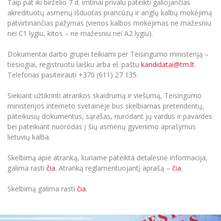
Taip pat iki birželio 7 d. imtinai privalu pateikti galiojančias
akredituotų asmenų išduotas prancūzų ir anglų kalbų mokėjimą
patvirtinančias pažymas (vienos kalbos mokėjimas ne mažesniu
nei C1 lygiu, kitos – ne mažesniu nei A2 lygiu).
Dokumentai darbo grupei teikiami per Teisingumo ministeriją –
tiesiogiai, registruotu laišku arba el. paštu
kandidatai@tm.lt
.
Telefonas pasiteirauti +370 (611) 27 135.
Siekiant užtikrinti atrankos skaidrumą ir viešumą, Teisingumo
ministerijos interneto svetainėje bus skelbiamas pretendentų,
pateikusių dokumentus, sąrašas, nurodant jų vardus ir pavardes
bei pateikiant nuorodas į šių asmenų gyvenimo aprašymus
lietuvių kalba.
Skelbimą apie atranką, kuriame pateikta detalesnė informacija,
galima rasti
čia
. Atranką reglamentuojantį aprašą –
čia
.
Skelbimą galima rasti
čia
.