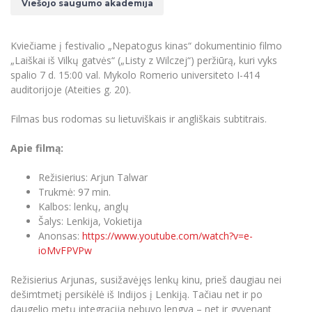
Renginių kalendorius
Viešojo saugumo akademija
Universiteto teatras
Neformaliuoju ir (ar) savišvietos būdu įgytų
Erasmus+ mobilumas praktikoms (SMP)
Partnerystės
Emocinė gerovė
Mokslo laboratorijos
kompetencijų vertinimas ir pripažinimas
Veiklos dokumentai
Sūduvos akademija
Tinklalaidės
MRU pop vokalinis ansamblis (vadovas Artūras
Kitos galimybės
Azijos centras
Bakalauro studijos
Žmogaus, aplinkos ir technologijų (HET) siste
Kviečiame į festivalio „Nepatogus kinas“ dokumentinio filmo
Novikas)
Studijų organizavimas
Akademinė etika
„Laiškai iš Vilkų gatvės“ („Listy z Wilczej“) peržiūrą, kuri vyks
Magistrantūros studijos
Vilniaus Karaliaus Sedžiongo institutas
MRU merginų choras
Doktorantūra
spalio 7 d. 15:00 val. Mykolo Romerio universiteto I-414
Darbas MRU
Vadovų MBA
auditorijoje (Ateities g. 20).
Frankofoniškų šalių studijų centras
Švietimo ir kultūros vadovų MPA
Projektai
Universiteto simbolika
Filmas bus rodomas su lietuviškais ir angliškais subtitrais.
Teisės LL.M.
Akademinė leidyba
Atributika
Papildomosios studijos
Apie filmą:
Pedagogų rengimas
Mokymų LAB
Naujienos
Režisierius: Arjun Talwar
Doktorantūros studijos
Mokslo naujienos
Trukmė: 97 min.
Tarptautiškumas
Profesinės bakalauro studijos
Kalbos: lenkų, anglų
Personalo valdymo centras
Kasmetiniai mokslo renginiai
Šalys: Lenkija, Vokietija
Studentams
Darnus vystymasis
Privačių interesų deklaravimas
Anonsas:
https://www.youtube.com/watch?v=e-
Informacija naujiems darbuotojams
Darbuotojams
Studentams
ioMvFPVPw
Privatumo politika
Studijų Moodle (studijų vykdymui)
Darbuotojams
Partnerystės
Režisierius Arjunas, susižavėjęs lenkų kinu, prieš daugiau nei
Negalia ir individualieji poreikiai
Darbuotojų Moodle (kompetencijų tobulinimui)
dešimtmetį persikėlė iš Indijos į Lenkiją. Tačiau net ir po
Partnerystės
Studijų tvarkaraštis
Azijos centras
daugelio metų integracija nebuvo lengva – net ir gyvenant
Viešai skelbiama informacija