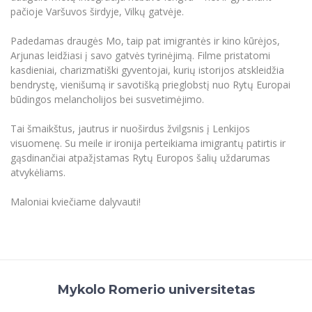
pačioje Varšuvos širdyje, Vilkų gatvėje.
Informacinė sistema "Studijos"
Azijos centras
Vilniaus Karaliaus Sedžiongo institutas
Parama Ukrainai
Darbuotojų elektroninis paštas
Padedamas draugės Mo, taip pat imigrantės ir kino kūrėjos,
Vilniaus Karaliaus Sedžiongo institutas
Frankofoniškų šalių studijų centras
Daugiafaktorinė autentifikacija universiteto
Arjunas leidžiasi į savo gatvės tyrinėjimą. Filme pristatomi
Civilinė sauga
darbuotojams (MFA)
kasdieniai, charizmatiški gyventojai, kurių istorijos atskleidžia
Frankofoniškų šalių studijų centras
Mokslininkų profiliai "CRIS"
bendrystę, vienišumą ir savotišką prieglobstį nuo Rytų Europai
Korupcijos prevencija
būdingos melancholijos bei susvetimėjimo.
Bendruomenės gerovė
Darbuotojų kvalifikacijos kėlimas
Tai šmaikštus, jautrus ir nuoširdus žvilgsnis į Lenkijos
MRU norminių teisės aktų duomenų bazė
visuomenę. Su meile ir ironija perteikiama imigrantų patirtis ir
gąsdinančiai atpažįstamas Rytų Europos šalių uždarumas
Intranetas
atvykėliams.
eDVS
Microsoft Office 365
Maloniai kviečiame dalyvauti!
MRU mobilios programėlės
Pagalbos sistema
Profesinė sąjunga
Kontaktų paieška
Mykolo Romerio universitetas