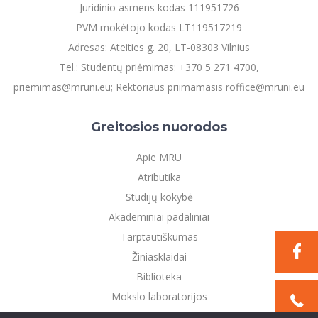
Juridinio asmens kodas 111951726
PVM mokėtojo kodas LT119517219
Adresas: Ateities g. 20, LT-08303 Vilnius
Tel.: Studentų priėmimas: +370 5 271 4700,
priemimas@mruni.eu; Rektoriaus priimamasis roffice@mruni.eu
Greitosios nuorodos
Apie MRU
Atributika
Studijų kokybė
Akademiniai padaliniai
Tarptautiškumas
Žiniasklaidai
Biblioteka
Mokslo laboratorijos
Privatumo politika