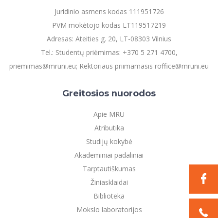
Informacinė sistema "Studijos"
Juridinio asmens kodas 111951726
Azijos centras
Vilniaus Karaliaus Sedžiongo institutas
Parama Ukrainai
Darbuotojų elektroninis paštas
PVM mokėtojo kodas LT119517219
Vilniaus Karaliaus Sedžiongo institutas
Frankofoniškų šalių studijų centras
Daugiafaktorinė autentifikacija universiteto
Adresas: Ateities g. 20, LT-08303 Vilnius
Civilinė sauga
darbuotojams (MFA)
Frankofoniškų šalių studijų centras
Tel.: Studentų priėmimas: +370 5 271 4700,
Mokslininkų profiliai "CRIS"
Korupcijos prevencija
priemimas@mruni.eu; Rektoriaus priimamasis roffice@mruni.eu
Bendruomenės gerovė
Darbuotojų kvalifikacijos kėlimas
Greitosios nuorodos
MRU norminių teisės aktų duomenų bazė
Intranetas
Apie MRU
eDVS
Atributika
Microsoft Office 365
Studijų kokybė
MRU mobilios programėlės
Akademiniai padaliniai
Pagalbos sistema
Tarptautiškumas
Profesinė sąjunga
Žiniasklaidai
Kontaktų paieška
Biblioteka
Mokslo laboratorijos