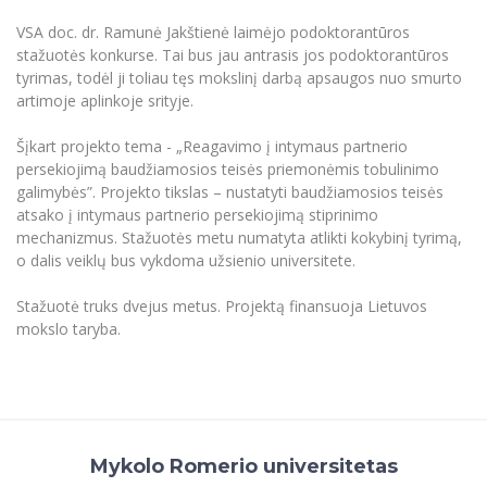
Renginių kalendorius
Universiteto teatras
Neformaliuoju ir (ar) savišvietos būdu įgytų
Erasmus+ mobilumas praktikoms (SMP)
Partnerystės
Emocinė gerovė
Mokslo laboratorijos
kompetencijų vertinimas ir pripažinimas
VSA doc. dr. Ramunė Jakštienė laimėjo podoktorantūros
Veiklos dokumentai
Sūduvos akademija
Tinklalaidės
MRU pop vokalinis ansamblis (vadovas Artūras
stažuotės konkurse. Tai bus jau antrasis jos podoktorantūros
Kitos galimybės
Azijos centras
Bakalauro studijos
Žmogaus, aplinkos ir technologijų (HET) siste
Novikas)
Studijų organizavimas
tyrimas, todėl ji toliau tęs mokslinį darbą apsaugos nuo smurto
Akademinė etika
Magistrantūros studijos
artimoje aplinkoje srityje.
Vilniaus Karaliaus Sedžiongo institutas
MRU merginų choras
Doktorantūra
Darbas MRU
Vadovų MBA
Frankofoniškų šalių studijų centras
Šįkart projekto tema - „Reagavimo į intymaus partnerio
Švietimo ir kultūros vadovų MPA
Projektai
Universiteto simbolika
persekiojimą baudžiamosios teisės priemonėmis tobulinimo
Teisės LL.M.
galimybės”. Projekto tikslas – nustatyti baudžiamosios teisės
Akademinė leidyba
Atributika
atsako į intymaus partnerio persekiojimą stiprinimo
Papildomosios studijos
mechanizmus. Stažuotės metu numatyta atlikti kokybinį tyrimą,
Pedagogų rengimas
Mokymų LAB
Naujienos
o dalis veiklų bus vykdoma užsienio universitete.
Doktorantūros studijos
Mokslo naujienos
Tarptautiškumas
Stažuotė truks dvejus metus. Projektą finansuoja Lietuvos
Profesinės bakalauro studijos
Personalo valdymo centras
mokslo taryba.
Kasmetiniai mokslo renginiai
Studentams
Darnus vystymasis
Privačių interesų deklaravimas
Informacija naujiems darbuotojams
Darbuotojams
Studentams
Privatumo politika
Studijų Moodle (studijų vykdymui)
Darbuotojams
Partnerystės
Negalia ir individualieji poreikiai
Darbuotojų Moodle (kompetencijų tobulinimui)
Mykolo Romerio universitetas
Partnerystės
Studijų tvarkaraštis
Azijos centras
Viešai skelbiama informacija