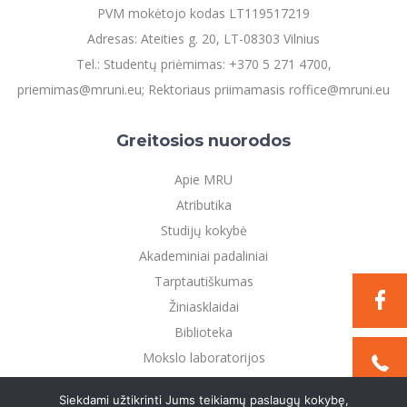
PVM mokėtojo kodas LT119517219
Adresas: Ateities g. 20, LT-08303 Vilnius
Tel.: Studentų priėmimas: +370 5 271 4700,
priemimas@mruni.eu; Rektoriaus priimamasis roffice@mruni.eu
Greitosios nuorodos
Apie MRU
Atributika
Studijų kokybė
Akademiniai padaliniai
Tarptautiškumas
Žiniasklaidai
Biblioteka
Mokslo laboratorijos
Privatumo politika
Siekdami užtikrinti Jums teikiamų paslaugų kokybę,