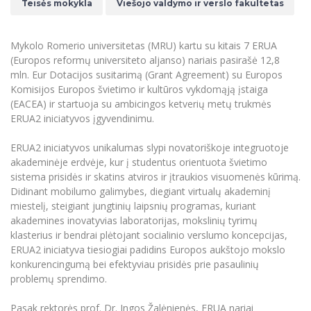
Renginių kalendorius
Teisės mokykla
Viešojo valdymo ir verslo fakultetas
Universiteto teatras
Neformaliuoju ir (ar) savišvietos būdu įgytų
Erasmus+ mobilumas praktikoms (SMP)
Partnerystės
Emocinė gerovė
Mokslo laboratorijos
kompetencijų vertinimas ir pripažinimas
Veiklos dokumentai
Sūduvos akademija
Tinklalaidės
MRU pop vokalinis ansamblis (vadovas Artūras
Kitos galimybės
Azijos centras
Bakalauro studijos
Žmogaus, aplinkos ir technologijų (HET) siste
Mykolo Romerio universitetas (MRU) kartu su kitais 7 ERUA
Novikas)
Studijų organizavimas
Akademinė etika
(Europos reformų universiteto aljanso) nariais pasirašė 12,8
Magistrantūros studijos
Vilniaus Karaliaus Sedžiongo institutas
MRU merginų choras
Doktorantūra
mln. Eur Dotacijos susitarimą (Grant Agreement) su Europos
Darbas MRU
Vadovų MBA
Komisijos Europos švietimo ir kultūros vykdomąją įstaiga
Frankofoniškų šalių studijų centras
Švietimo ir kultūros vadovų MPA
Projektai
(EACEA) ir startuoja su ambicingos ketverių metų trukmės
Universiteto simbolika
ERUA2 iniciatyvos įgyvendinimu.
Teisės LL.M.
Akademinė leidyba
Atributika
Papildomosios studijos
ERUA2 iniciatyvos unikalumas slypi novatoriškoje integruotoje
Pedagogų rengimas
Mokymų LAB
akademinėje erdvėje, kur į studentus orientuota švietimo
Naujienos
sistema prisidės ir skatins atviros ir įtraukios visuomenės kūrimą.
Doktorantūros studijos
Mokslo naujienos
Didinant mobilumo galimybes, diegiant virtualų akademinį
Tarptautiškumas
Profesinės bakalauro studijos
miestelį, steigiant jungtinių laipsnių programas, kuriant
Personalo valdymo centras
Kasmetiniai mokslo renginiai
akademines inovatyvias laboratorijas, mokslinių tyrimų
Studentams
Darnus vystymasis
Privačių interesų deklaravimas
klasterius ir bendrai plėtojant socialinio verslumo koncepcijas,
Informacija naujiems darbuotojams
Darbuotojams
Studentams
ERUA2 iniciatyva tiesiogiai padidins Europos aukštojo mokslo
Privatumo politika
konkurencingumą bei efektyviau prisidės prie pasaulinių
Studijų Moodle (studijų vykdymui)
Darbuotojams
Partnerystės
problemų sprendimo.
Negalia ir individualieji poreikiai
Darbuotojų Moodle (kompetencijų tobulinimui)
Partnerystės
Studijų tvarkaraštis
Azijos centras
Pasak rektorės prof. Dr. Ingos Žalėnienės, ERUA nariai
Viešai skelbiama informacija