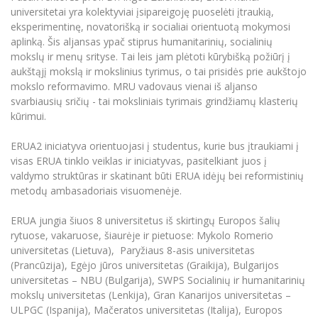
universitetai yra kolektyviai įsipareigoję puoselėti įtraukią,
Informacinė sistema "Studijos"
Azijos centras
Vilniaus Karaliaus Sedžiongo institutas
eksperimentinę, novatorišką ir socialiai orientuotą mokymosi
Parama Ukrainai
Darbuotojų elektroninis paštas
aplinką. Šis aljansas ypač stiprus humanitarinių, socialinių
Vilniaus Karaliaus Sedžiongo institutas
Frankofoniškų šalių studijų centras
Daugiafaktorinė autentifikacija universiteto
mokslų ir menų srityse. Tai leis jam plėtoti kūrybišką požiūrį į
Civilinė sauga
darbuotojams (MFA)
aukštąjį mokslą ir mokslinius tyrimus, o tai prisidės prie aukštojo
Frankofoniškų šalių studijų centras
Mokslininkų profiliai "CRIS"
mokslo reformavimo. MRU vadovaus vienai iš aljanso
Korupcijos prevencija
svarbiausių sričių - tai moksliniais tyrimais grindžiamų klasterių
Bendruomenės gerovė
kūrimui.
Darbuotojų kvalifikacijos kėlimas
MRU norminių teisės aktų duomenų bazė
ERUA2 iniciatyva orientuojasi į studentus, kurie bus įtraukiami į
visas ERUA tinklo veiklas ir iniciatyvas, pasitelkiant juos į
Intranetas
valdymo struktūras ir skatinant būti ERUA idėjų bei reformistinių
eDVS
metodų ambasadoriais visuomenėje.
Microsoft Office 365
ERUA jungia šiuos 8 universitetus iš skirtingų Europos šalių
MRU mobilios programėlės
rytuose, vakaruose, šiaurėje ir pietuose: Mykolo Romerio
Pagalbos sistema
universitetas (Lietuva), Paryžiaus 8-asis universitetas
Profesinė sąjunga
(Prancūzija), Egėjo jūros universitetas (Graikija), Bulgarijos
universitetas – NBU (Bulgarija), SWPS Socialinių ir humanitarinių
Kontaktų paieška
mokslų universitetas (Lenkija), Gran Kanarijos universitetas –
ULPGC (Ispanija), Mačeratos universitetas (Italija), Europos