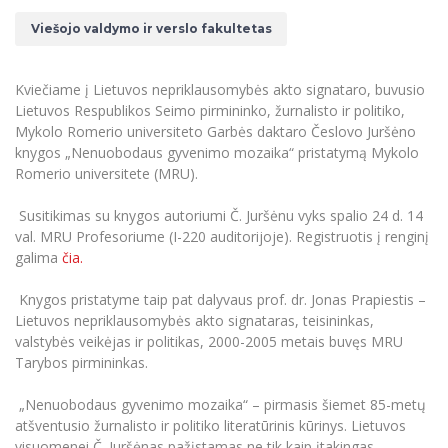
Renginių kalendorius
Universiteto teatras
Neformaliuoju ir (ar) savišvietos būdu įgytų
Erasmus+ mobilumas praktikoms (SMP)
Partnerystės
Emocinė gerovė
Mokslo laboratorijos
kompetencijų vertinimas ir pripažinimas
Viešojo valdymo ir verslo fakultetas
Veiklos dokumentai
Sūduvos akademija
Tinklalaidės
MRU pop vokalinis ansamblis (vadovas Artūras
Kitos galimybės
Azijos centras
Bakalauro studijos
Žmogaus, aplinkos ir technologijų (HET) siste
Novikas)
Studijų organizavimas
Akademinė etika
Kviečiame į Lietuvos nepriklausomybės akto signataro, buvusio
Magistrantūros studijos
Vilniaus Karaliaus Sedžiongo institutas
MRU merginų choras
Doktorantūra
Lietuvos Respublikos Seimo pirmininko, žurnalisto ir politiko,
Darbas MRU
Vadovų MBA
Mykolo Romerio universiteto Garbės daktaro Česlovo Juršėno
Frankofoniškų šalių studijų centras
Švietimo ir kultūros vadovų MPA
Projektai
knygos „Nenuobodaus gyvenimo mozaika“ pristatymą Mykolo
Universiteto simbolika
Romerio universitete (MRU).
Teisės LL.M.
Akademinė leidyba
Atributika
Papildomosios studijos
Susitikimas su knygos autoriumi Č. Juršėnu vyks spalio 24 d. 14
Pedagogų rengimas
Mokymų LAB
val. MRU Profesoriume (I-220 auditorijoje). Registruotis į renginį
Naujienos
galima
čia.
Doktorantūros studijos
Mokslo naujienos
Tarptautiškumas
Profesinės bakalauro studijos
Personalo valdymo centras
Knygos pristatyme taip pat dalyvaus prof. dr. Jonas Prapiestis –
Kasmetiniai mokslo renginiai
Studentams
Lietuvos nepriklausomybės akto signataras, teisininkas,
Darnus vystymasis
Privačių interesų deklaravimas
valstybės veikėjas ir politikas, 2000-2005 metais buvęs MRU
Informacija naujiems darbuotojams
Darbuotojams
Studentams
Privatumo politika
Tarybos pirmininkas.
Studijų Moodle (studijų vykdymui)
Darbuotojams
Partnerystės
Negalia ir individualieji poreikiai
„Nenuobodaus gyvenimo mozaika“ – pirmasis šiemet 85-metų
Darbuotojų Moodle (kompetencijų tobulinimui)
atšventusio žurnalisto ir politiko literatūrinis kūrinys. Lietuvos
Partnerystės
Studijų tvarkaraštis
Azijos centras
Viešai skelbiama informacija
visuomenei Č. Juršėnas pažįstamas ne tik kaip įtakingas