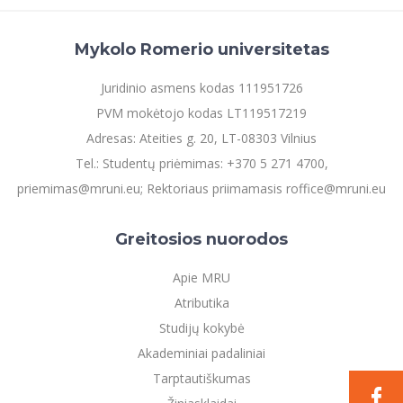
Mykolo Romerio universitetas
Juridinio asmens kodas 111951726
PVM mokėtojo kodas LT119517219
Adresas: Ateities g. 20, LT-08303 Vilnius
Tel.: Studentų priėmimas: +370 5 271 4700,
priemimas@mruni.eu; Rektoriaus priimamasis roffice@mruni.eu
Greitosios nuorodos
Apie MRU
Atributika
Studijų kokybė
Akademiniai padaliniai
Tarptautiškumas