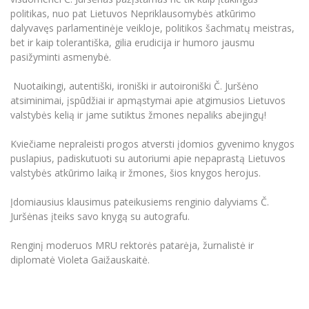
Informacinė sistema "Studijos"
politikas, nuo pat Lietuvos Nepriklausomybės atkūrimo
Azijos centras
Vilniaus Karaliaus Sedžiongo institutas
Parama Ukrainai
dalyvavęs parlamentinėje veikloje, politikos šachmatų meistras,
Darbuotojų elektroninis paštas
bet ir kaip tolerantiška, gilia erudicija ir humoro jausmu
Vilniaus Karaliaus Sedžiongo institutas
Frankofoniškų šalių studijų centras
Daugiafaktorinė autentifikacija universiteto
Civilinė sauga
pasižyminti asmenybė.
darbuotojams (MFA)
Frankofoniškų šalių studijų centras
Mokslininkų profiliai "CRIS"
Korupcijos prevencija
Nuotaikingi, autentiški, ironiški ir autoironiški Č. Juršėno
atsiminimai, įspūdžiai ir apmąstymai apie atgimusios Lietuvos
Bendruomenės gerovė
valstybės kelią ir jame sutiktus žmones nepaliks abejingų!
Darbuotojų kvalifikacijos kėlimas
MRU norminių teisės aktų duomenų bazė
Kviečiame nepraleisti progos atversti įdomios gyvenimo knygos
puslapius, padiskutuoti su autoriumi apie nepaprastą Lietuvos
Intranetas
valstybės atkūrimo laiką ir žmones, šios knygos herojus.
eDVS
Microsoft Office 365
Įdomiausius klausimus pateikusiems renginio dalyviams Č.
Juršėnas įteiks savo knygą su autografu.
MRU mobilios programėlės
Pagalbos sistema
Renginį moderuos MRU rektorės patarėja, žurnalistė ir
Profesinė sąjunga
diplomatė Violeta Gaižauskaitė.
Kontaktų paieška