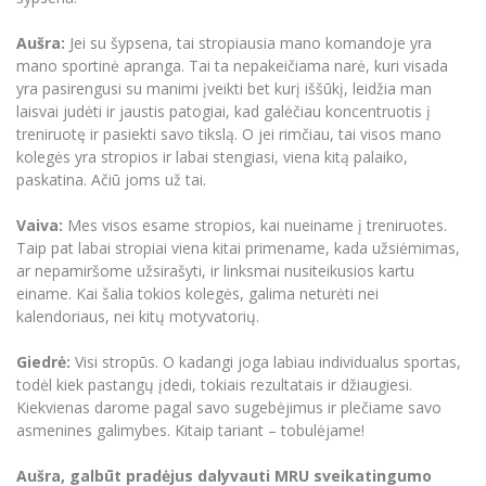
Aušra:
Jei su šypsena, tai stropiausia mano komandoje yra
mano sportinė apranga. Tai ta nepakeičiama narė, kuri visada
yra pasirengusi su manimi įveikti bet kurį iššūkį, leidžia man
laisvai judėti ir jaustis patogiai, kad galėčiau koncentruotis į
treniruotę ir pasiekti savo tikslą. O jei rimčiau, tai visos mano
kolegės yra stropios ir labai stengiasi, viena kitą palaiko,
paskatina. Ačiū joms už tai.
Vaiva:
Mes visos esame stropios, kai nueiname į treniruotes.
Taip pat labai stropiai viena kitai primename, kada užsiėmimas,
ar nepamiršome užsirašyti, ir linksmai nusiteikusios kartu
einame. Kai šalia tokios kolegės, galima neturėti nei
kalendoriaus, nei kitų motyvatorių.
Giedrė:
Visi stropūs. O kadangi joga labiau individualus sportas,
todėl kiek pastangų įdedi, tokiais rezultatais ir džiaugiesi.
Kiekvienas darome pagal savo sugebėjimus ir plečiame savo
asmenines galimybes. Kitaip tariant – tobulėjame!
Aušra, galbūt pradėjus dalyvauti MRU sveikatingumo