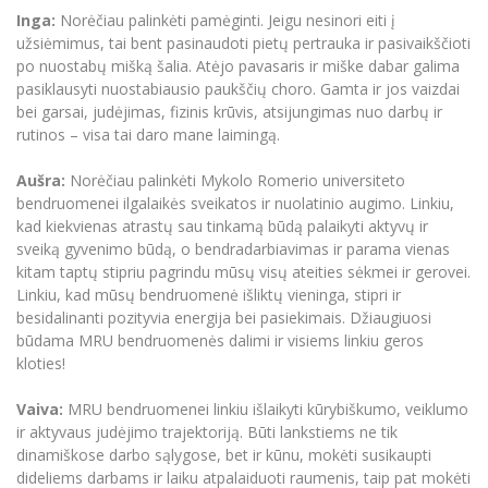
Inga:
Norėčiau palinkėti pamėginti. Jeigu nesinori eiti į
užsiėmimus, tai bent pasinaudoti pietų pertrauka ir pasivaikščioti
po nuostabų mišką šalia. Atėjo pavasaris ir miške dabar galima
pasiklausyti nuostabiausio paukščių choro. Gamta ir jos vaizdai
bei garsai, judėjimas, fizinis krūvis, atsijungimas nuo darbų ir
rutinos – visa tai daro mane laimingą.
Aušra:
Norėčiau palinkėti Mykolo Romerio universiteto
bendruomenei ilgalaikės sveikatos ir nuolatinio augimo. Linkiu,
kad kiekvienas atrastų sau tinkamą būdą palaikyti aktyvų ir
sveiką gyvenimo būdą, o bendradarbiavimas ir parama vienas
kitam taptų stipriu pagrindu mūsų visų ateities sėkmei ir gerovei.
Linkiu, kad mūsų bendruomenė išliktų vieninga, stipri ir
besidalinanti pozityvia energija bei pasiekimais. Džiaugiuosi
būdama MRU bendruomenės dalimi ir visiems linkiu geros
kloties!
Vaiva:
MRU bendruomenei linkiu išlaikyti kūrybiškumo, veiklumo
ir aktyvaus judėjimo trajektoriją. Būti lankstiems ne tik
dinamiškose darbo sąlygose, bet ir kūnu, mokėti susikaupti
dideliems darbams ir laiku atpalaiduoti raumenis, taip pat mokėti