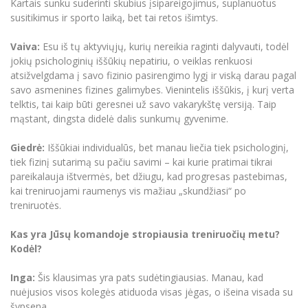
Kartais sunku suderinti skubius įsipareigojimus, suplanuotus
susitikimus ir sporto laiką, bet tai retos išimtys.
Vaiva:
Esu iš tų aktyviųjų, kurių nereikia raginti dalyvauti, todėl
jokių psichologinių iššūkių nepatiriu, o veiklas renkuosi
atsižvelgdama į savo fizinio pasirengimo lygį ir viską darau pagal
savo asmenines fizines galimybes. Vienintelis iššūkis, į kurį verta
telktis, tai kaip būti geresnei už savo vakarykštę versiją. Taip
mąstant, dingsta didelė dalis sunkumų gyvenime.
Giedrė:
Iššūkiai individualūs, bet manau liečia tiek psichologinį,
tiek fizinį sutarimą su pačiu savimi – kai kurie pratimai tikrai
pareikalauja ištvermės, bet džiugu, kad progresas pastebimas,
kai treniruojami raumenys vis mažiau „skundžiasi“ po
treniruotės.
Kas yra Jūsų komandoje stropiausia treniruočių metu?
Kodėl?
Inga:
Šis klausimas yra pats sudėtingiausias. Manau, kad
nuėjusios visos kolegės atiduoda visas jėgas, o išeina visada su
šypsena.