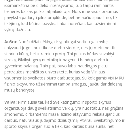
išsimankština be didelio intensyvumo, tuo tarpu raminantis
trenerės balsas puikiai atpalaiduoja. Nors ir ne visus pratimus
pavyksta padaryti pilna amplitude, bet nejaučiu spaudimo, tik
tikėjimą, kad būtinai pavyks. Labai norėčiau, kad užsiėmimai
vyktų dažniau.
Aušra:
Nuoširdžiai dėkinga ir ypatingai vertinu galimybę
dalyvauti jogos praktikose darbo vietoje, nes jų metu ne tik
stiprinu kūną, bet ir raminu protą. Tai puikus būdas suvaldyti
stresą, išlaikyti gerą nuotaiką ir pagerinti bendrą darbo ir
gyvenimo balansą. Taip pat, buvo labai naudingos pietų
pertraukos mankštos universitete, kurias vedė Vilniaus
visuomenės sveikatos biuro darbuotojas. Su kolegėmis visi MRU
fizinio aktyvumo užsiėmimai tampa smagūs, jaučiu dar didesnę
mūsų bendrystę.
Vaiva:
Pirmiausia tai, kad Sveikatingumo ir sporto skyrius
organizuoja daug sveikatinimo veiklų, yra nuostabu, nes grąžina
žmonėms, dirbantiems mažai fizinio aktyvumo reikalaujančius
darbus, natūralaus judėjimo džiaugsmą. Atvirai, Sveikatingumo ir
sporto skyrius organizuoja tiek, kad kartais būna sunku net