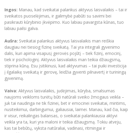
Ingos:
Manau, kad sveikatai palankus aktyvus laisvalaikis – tai ir
sveikatos puoselėjimas, ir galimybė pabūti su savimi bei
pasikrauti kūrybinio įkvėpimo. Kuo labiau pavargsta kūnas, tuo
labiau pailsi galva.
Aušra:
Sveikatai palankus aktyvus laisvalaikis man reiškia
daugiau nei tiesiog fizinę sveikatą. Tai yra integrali gyvenimo
dalis, kuri apima visapusį gerovės pojūtį – tiek fizinį, emocinį,
tiek ir psichologinį. Aktyvus laisvalaikis man teikia džiaugsmą,
stiprina kūną. Esu įsitikinusi, kad aktyvumas – tai puiki investicija
į ilgalaikę sveikatą ir gerovę, leidžia gyventi pilnavertį ir turiningą
gyvenimą.
Vaiva:
Aktyvus laisvalaikis, judėjimas, kūryba, smalsumas
naujoms veikloms turėtų būti natūrali sveiko žmogaus veikla –
juk tai naudinga ne tik fizinei, bet ir emocinei sveikatai, mintims,
nusiteikimui, darbingumui, galiausiai, laimei. Manau, kad čia, kaip
ir visur, reikalingas balansas, o sveikatai palankiausia aktyvi
veikla yra ta, kuri yra maloni ir teikia džiaugsmą. Tokiu atveju,
kas tai bebūtų, vyksta natūraliai, vadinasi, ritmingai ir