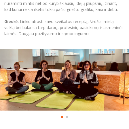
nuraminti mintis net po kūrybiškiausių idėjų pliūpsnių, žinant,
kad kūnui reikia ilsėtis tokiu pačiu griežtu grafiku, kaip ir dirbti.
Giedrė:
Linkiu atrasti savo sveikatos receptą, širdžiai mielą
veiklą bei balansą tarp darbų, profesinių pasiekimų ir asmeninės
laimės. Daugiau pozityvumo ir sąmoningumo!