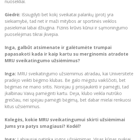
nuosekliai.
Giedrė:
Išsiugdyti bet kokį sveikatai palankų įprotį yra
siekiamybė, tad net ir maži mitybos ar sportinės veiklos
pasiekimai labai džiugina. Fizinis krūvis kūnui ir sąmoningumo
puoselėjimas tikrai įkvepia.
Inga, galbūt atsimenate ir galėtumėte trumpai
papasakoti kada ir kaip kartu su merginomis atradote
MRU sveikatingumo užsiėmimus?
Inga:
MRU sveikatingumo užsiėmimus atradau, kai Universitete
pradėjo veikti bėgimo klubas. Be galo mėgstu vaikščioti, bet
bėgimas ne mano sritis. Norėjau jį prisijaukinti ir pamėgti, tad
įkalbinau Vaivą pamėginti kartu. Deja, klubo veikla nutrūko
greičiau, nei spėjau pamėgti bėgimą, bet dabar mielai renkuosi
kitus užsiėmimus.
Kolegės, kokie MRU sveikatingumui skirti užsiėmimai
Jums yra patys smagiausi? Kodėl?
Inga:
Labiausiai patinka jogos užsiėmimas. Visas kūnas puikiai