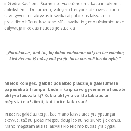
Renginių kalendorius
Universiteto teatras
Neformaliuoju ir (ar) savišvietos būdu įgytų
ir Giedre Kaušiene. Šiame interviu sužinosime kada ir kokiomis
Erasmus+ mobilumas praktikoms (SMP)
Partnerystės
Emocinė gerovė
Mokslo laboratorijos
kompetencijų vertinimas ir pripažinimas
Veiklos dokumentai
aplinkybėmis Dokumentų valdymo tarnybos atstovės atrado
Sūduvos akademija
Tinklalaidės
MRU pop vokalinis ansamblis (vadovas Artūras
Kitos galimybės
savo gyvenime aktyvius ir sveikatai palankius laisvalaikio
Azijos centras
Bakalauro studijos
Žmogaus, aplinkos ir technologijų (HET) siste
Novikas)
Studijų organizavimas
Akademinė etika
praleidimo būdus, kokiuose MRU sveikatingumo užsiėmimuose
Magistrantūros studijos
Vilniaus Karaliaus Sedžiongo institutas
dalyvauja ir kokias naudas jie suteikia.
MRU merginų choras
Doktorantūra
Darbas MRU
Vadovų MBA
Frankofoniškų šalių studijų centras
Švietimo ir kultūros vadovų MPA
Projektai
Universiteto simbolika
Teisės LL.M.
„Paradoksas, kad tai, ką dabar vadiname aktyviu laisvalaikiu,
Akademinė leidyba
Atributika
kiekvienam iš mūsų vaikystėje buvo normali kasdienybė.“
Papildomosios studijos
Pedagogų rengimas
Mokymų LAB
Naujienos
Doktorantūros studijos
Mokslo naujienos
Tarptautiškumas
Mielos kolegės, galbūt pokalbio pradžioje galėtumėte
Profesinės bakalauro studijos
Personalo valdymo centras
papasakoti trumpai kada ir kaip savo gyvenime atradote
Kasmetiniai mokslo renginiai
Studentams
Darnus vystymasis
aktyvų laisvalaikį? Kokia aktyvia veikla labiausiai
Privačių interesų deklaravimas
mėgstate užsiimti, kai turite laiko sau?
Informacija naujiems darbuotojams
Darbuotojams
Studentams
Privatumo politika
Studijų Moodle (studijų vykdymui)
Inga:
Negalėčiau teigti, kad mano laisvalaikis yra ypatingai
Darbuotojams
Partnerystės
Negalia ir individualieji poreikiai
aktyvus, tačiau judėti mėgstu daug labiau nei žiūrėti į ekranus.
Darbuotojų Moodle (kompetencijų tobulinimui)
Mano mėgstamiausias laisvalaikio leidimo būdas yra žygiai.
Partnerystės
Studijų tvarkaraštis
Azijos centras
Viešai skelbiama informacija