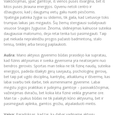
Vaikščiojimas, ypač gamtoje, iš vienos pusės išvargina, bet iš
Informacinė sistema "Studijos"
kitos pusės įkrauna energijos. Gyvenu netoli centro ir
Azijos centras
Vilniaus Karaliaus Sedžiongo institutas
Parama Ukrainai
džiaugiuosi, kad į daugumą vietų galiu nueiti pėsčiomis.
Darbuotojų elektroninis paštas
Ypatingai patinka žygiai su slidėmis, tik gaila, kad Lietuvoje toks
Vilniaus Karaliaus Sedžiongo institutas
Frankofoniškų šalių studijų centras
Daugiafaktorinė autentifikacija universiteto
Civilinė sauga
trumpas laikas jais mėgautis. Šią žiemą stengiausi sudalyvauti
darbuotojams (MFA)
Frankofoniškų šalių studijų centras
visuose Snaigės žygiuose. Žinoma, slidinėjimas kalnuose suteikia
Mokslininkų profiliai "CRIS"
Korupcijos prevencija
daugiausiai malonumo, deja retai tenka tuo pasimėgauti. Taip
Bendruomenės gerovė
pat niekada nepraleidžiu progos pažaisti badmintoną, stalo
tenisą, tinklinį arba tiesiog paplaukioti.
Darbuotojų kvalifikacijos kėlimas
MRU norminių teisės aktų duomenų bazė
Aušra:
Mano aktyvus gyvenimo būdas prasidėjo kai supratau,
Intranetas
kad fizinis aktyvumas ir sveika gyvensena yra neatsiejami nuo
bendros gerovės. Sportas man teikia ne tik fizinę naudą, suteikia
eDVS
energijos, padeda išlaikyti gerą savijautą, psichologinę gerovę,
Microsoft Office 365
bet taip pat ugdo discipliną, kantrybę, atkaklumą ir ištvermę, kas
MRU mobilios programėlės
labai svarbu tiek darbe, tiek asmeniniame gyvenime. Labai
mėgstu jogos praktikas ir judėjimą gamtoje – pasivaikščiojimai,
Pagalbos sistema
važinėjimas dviračiu, bet kokia kita fizinė veikla gryname ore.
Profesinė sąjunga
Man tai – puikus būdas ne tik palaikyti kūno aktyvumą, bet ir
Kontaktų paieška
pasimėgauti aplinka, gamtos grožiu, atpalaiduoti mintis.
Vaiva:
Paradoksas, kad tai, ką dabar vadiname aktyviu