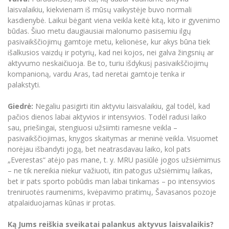
laisvalaikiu, kiekvienam iš mūsų vaikystėje buvo normali
kasdienybė. Laikui bėgant viena veikla keitė kitą, kito ir gyvenimo
būdas. Šiuo metu daugiausiai malonumo pasisemiu ilgų
pasivaikščiojimų gamtoje metu, kelionėse, kur akys būna tiek
išalkusios vaizdų ir potyrių, kad nei kojos, nei galva žingsnių ar
aktyvumo neskaičiuoja. Be to, turiu išdykusį pasivaikščiojimų
kompanioną, vardu Aras, tad neretai gamtoje tenka ir
palakstyti.
Giedrė:
Negaliu pasigirti itin aktyviu laisvalaikiu, gal todėl, kad
pačios dienos labai aktyvios ir intensyvios. Todėl radusi laiko
sau, priešingai, stengiuosi užsiimti ramesne veikla –
pasivaikščiojimas, knygos skaitymas ar meninė veikla. Visuomet
norėjau išbandyti jogą, bet neatrasdavau laiko, kol pats
„Everestas“ atėjo pas mane, t. y. MRU pasiūlė jogos užsiėmimus
– ne tik nereikia niekur važiuoti, itin patogus užsiėmimų laikas,
bet ir pats sporto pobūdis man labai tinkamas – po intensyvios
treniruotės raumenims, kvėpavimo pratimų, Šavasanos pozoje
atpalaiduojamas kūnas ir protas.
Ką Jums reiškia sveikatai palankus aktyvus laisvalaikis?