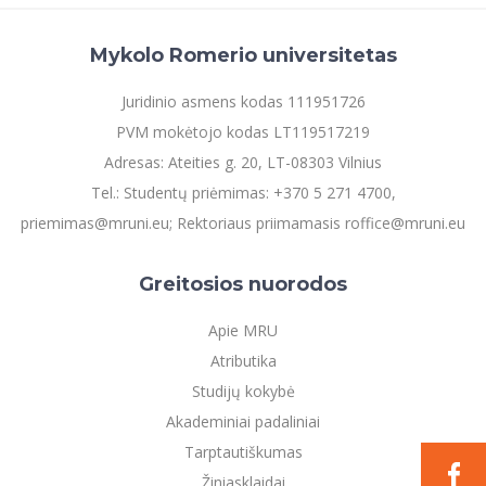
Mykolo Romerio universitetas
Juridinio asmens kodas 111951726
PVM mokėtojo kodas LT119517219
Adresas: Ateities g. 20, LT-08303 Vilnius
Tel.: Studentų priėmimas: +370 5 271 4700,
priemimas@mruni.eu; Rektoriaus priimamasis roffice@mruni.eu
Greitosios nuorodos
Apie MRU
Atributika
Studijų kokybė
Akademiniai padaliniai
Tarptautiškumas
Žiniasklaidai