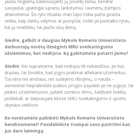
jaučiu teigiamą balansuojantį jų poveikį kūnui, bendrai
savijautai, ypatingai sąnarių lankstumui, raumenų įtampos
atlaisvinimui. Šis ryto ritualas man tapo tokia pačia įprasta
veikla, kaip dantų valymas ar pusryčiai, todėl jei pasitaiko rytas,
kai jų neatlieku, tai jaučiu visą dieną.
Giedre, galbūt ir daugiau Mykolo Romerio Universiteto
darbuotojų norėtų išmėginti MRU sveikatingumo
užsiėmimus, bet nedrįsta. Ką galėtumėte patarti jiems?
Giedrė:
Visi suprantame, kad nedrąsu tik nebandžius. Jei bus
drąsiau, tai žinokite, kad jogos pratimai atliekami užsimerkus.
Čia nėra nei amžiaus, nei sudėjimo ribojimų, o nauda –
asmeninė! Nepraleiskite puikios progos pajudėti jei ne jogoje, tai
pilates užsiėmimuose, judant zumbos ritmu, žaidžiant tinklinį,
pickleball, ar dalyvaujant kitose MRU Sveikatingumo ir sporto
skyriaus veiklose.
Ko norėtumėte palinkėti Mykolo Romerio Universiteto
bendruomenei? Pasidalinkite trumpai savo patirtimi kas
Jus daro laimingą.