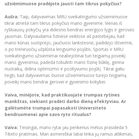
užsiėmimuose pradėjote jausti tam tikrus pokyčius?
Aušra:
Taip, dalyvavimas MRU sveikatingumo užsiėmimuose
tikrai atnešė tam tikrus pokyčius mano gyvenime. Vienas iš
ryškiausių pokyčių yra didesnis bendras energijos lygis ir gerovės
jausmas. Dalyvaudama fizinėse veiklose aš pastebėjau, kad
mano kūnas sustiprėjo, jaučiuosi lankstesnė, padidėjo ištvermė,
o po treniruočių užplūsta lengvumo pojūtis. Sportas ir MRU
sveikatingumo užsiėmimai neabejotinai turi teigiamą poveikį
mano gyvenimui, padeda tobulinti mano fizinę būklę, gerina
nuotaiką, didina optimizmo ir pozityvumo pojūtį. Tikrai galiu
teigti, kad dalyvavimas šiuose užsiėmimuose turėjo teigiamą
poveikį mano bendrai gerovei ir gyvenimo kokybei.
Vaiva, minėjote, kad praktikuojate trumpas rytines
mankštas, siekiant pradėti darbo dieną efektyviau. Ar
galėtumėte trumpai papasakoti Universiteto
bendruomenei apie savo ryto ritualus?
Vaiva:
Teisingai, mano rytai jau penkerius metus prasideda 5
Tibeto pratimais. Man asmeniškai labai tinka jų ramus atlikimas,