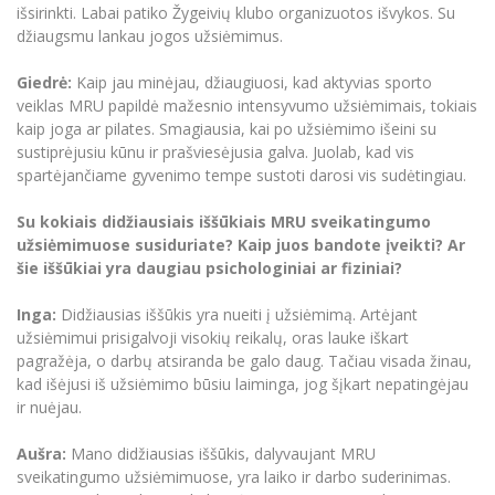
išsirinkti. Labai patiko Žygeivių klubo organizuotos išvykos. Su
džiaugsmu lankau jogos užsiėmimus.
Giedrė:
Kaip jau minėjau, džiaugiuosi, kad aktyvias sporto
veiklas MRU papildė mažesnio intensyvumo užsiėmimais, tokiais
kaip joga ar pilates. Smagiausia, kai po užsiėmimo išeini su
sustiprėjusiu kūnu ir prašviesėjusia galva. Juolab, kad vis
spartėjančiame gyvenimo tempe sustoti darosi vis sudėtingiau.
Su kokiais didžiausiais iššūkiais MRU sveikatingumo
užsiėmimuose susiduriate? Kaip juos bandote įveikti? Ar
šie iššūkiai yra daugiau psichologiniai ar fiziniai?
Inga:
Didžiausias iššūkis yra nueiti į užsiėmimą. Artėjant
užsiėmimui prisigalvoji visokių reikalų, oras lauke iškart
pagražėja, o darbų atsiranda be galo daug. Tačiau visada žinau,
kad išėjusi iš užsiėmimo būsiu laiminga, jog šįkart nepatingėjau
ir nuėjau.
Aušra:
Mano didžiausias iššūkis, dalyvaujant MRU
sveikatingumo užsiėmimuose, yra laiko ir darbo suderinimas.