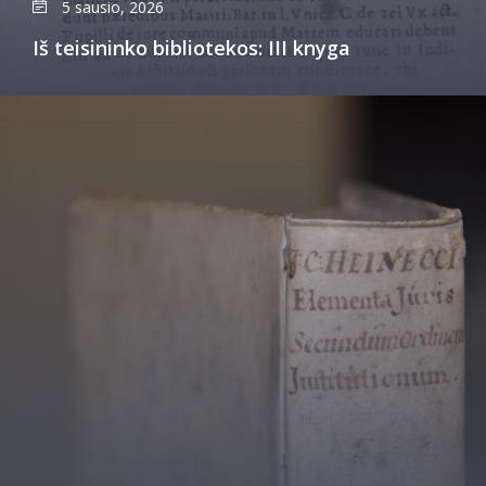
5 sausio, 2026
Iš teisininko bibliotekos: III knyga