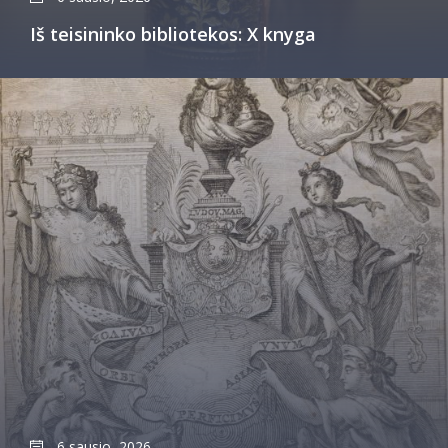
Iš teisininko bibliotekos: X knyga
6 sausio, 2026