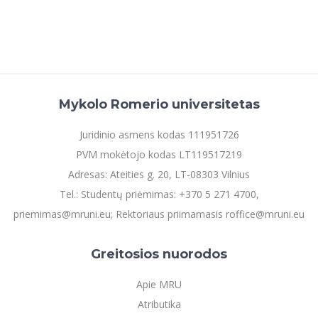
Mykolo Romerio universitetas
Juridinio asmens kodas 111951726
PVM mokėtojo kodas LT119517219
Adresas: Ateities g. 20, LT-08303 Vilnius
Tel.: Studentų priėmimas: +370 5 271 4700,
priemimas@mruni.eu; Rektoriaus priimamasis roffice@mruni.eu
Greitosios nuorodos
Apie MRU
Atributika