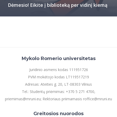
Dėmesio! Eikite į biblioteką per vidinį kiemą
Mykolo Romerio universitetas
Juridinio asmens kodas 111951726
PVM mokėtojo kodas LT119517219
Adresas: Ateities g. 20, LT-08303 Vilnius
Tel.: Studentų priėmimas: +370 5 271 4700,
priemimas@mruni.eu; Rektoriaus priimamasis roffice@mruni.eu
Greitosios nuorodos