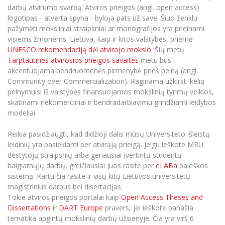
Renginių kalendorius
Universiteto teatras
Neformaliuoju ir (ar) savišvietos būdu įgytų
Erasmus+ mobilumas praktikoms (SMP)
Partnerystės
darbų atvirumo svarbą. Atviros prieigos (angl. open access)
Emocinė gerovė
Mokslo laboratorijos
kompetencijų vertinimas ir pripažinimas
Veiklos dokumentai
logotipas - atverta spyna - byloja pats už save. Šiuo ženklu
Sūduvos akademija
Tinklalaidės
MRU pop vokalinis ansamblis (vadovas Artūras
Kitos galimybės
Azijos centras
pažymėti moksliniai straipsniai ar monografijos yra prieinami
Bakalauro studijos
Žmogaus, aplinkos ir technologijų (HET) siste
Novikas)
Studijų organizavimas
Akademinė etika
visiems žmonėms. Lietuva, kaip ir kitos valstybės, priėmė
Magistrantūros studijos
Vilniaus Karaliaus Sedžiongo institutas
UNESCO rekomendaciją dėl atvirojo mokslo
. Šių metų
MRU merginų choras
Doktorantūra
Darbas MRU
Vadovų MBA
Tarptautinės atvirosios prieigos savaitės
metu bus
Frankofoniškų šalių studijų centras
akcentuojama bendruomenės pirmenybė prieš pelną (angl.
Švietimo ir kultūros vadovų MPA
Projektai
Universiteto simbolika
Community over Commercialization). Raginama užkirsti kelią
Teisės LL.M.
pelnymuisi iš valstybės finansuojamos mokslinių tyrimų veiklos,
Akademinė leidyba
Atributika
Papildomosios studijos
skatinami nekomerciniai ir bendradarbiavimu grindžiami leidybos
modeliai.
Pedagogų rengimas
Mokymų LAB
Naujienos
Doktorantūros studijos
Reikia pasidžiaugti, kad didžioji dalis mūsų Universiteto išleistų
Mokslo naujienos
Tarptautiškumas
Profesinės bakalauro studijos
leidinių yra pasiekiami per atvirąją prieigą. Jeigu ieškote MRU
Personalo valdymo centras
dėstytojų straipsnių arba geriausiai įvertintų studentų
Kasmetiniai mokslo renginiai
Studentams
Darnus vystymasis
Privačių interesų deklaravimas
baigiamųjų darbų, greičiausiai juos rasite per
eLABa
paieškos
sistemą. Kartu čia rasite ir visų kitų Lietuvos universitetų
Informacija naujiems darbuotojams
Darbuotojams
Studentams
Privatumo politika
magistrinius darbus bei disertacijas.
Studijų Moodle (studijų vykdymui)
Tokie atviros prieigos portalai kaip
Open Access Theses and
Darbuotojams
Partnerystės
Negalia ir individualieji poreikiai
Darbuotojų Moodle (kompetencijų tobulinimui)
Dissertations
ir
DART Europe
pravers, jei ieškote panašia
tematika apgintų mokslinių darbų užsienyje. Čia yra virš 6
Partnerystės
Studijų tvarkaraštis
Azijos centras
Viešai skelbiama informacija