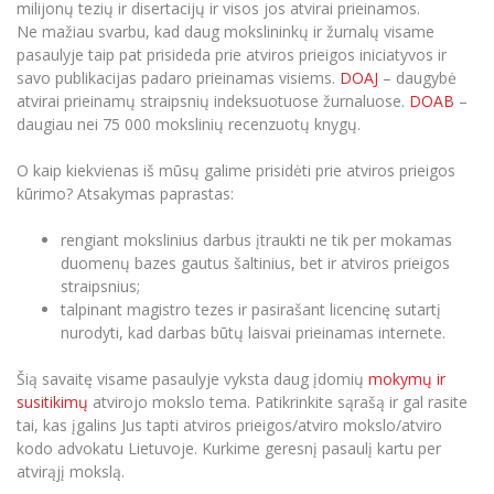
milijonų tezių ir disertacijų ir visos jos atvirai prieinamos.
Informacinė sistema "Studijos"
Azijos centras
Ne mažiau svarbu, kad daug mokslininkų ir žurnalų visame
Vilniaus Karaliaus Sedžiongo institutas
Parama Ukrainai
Darbuotojų elektroninis paštas
pasaulyje taip pat prisideda prie atviros prieigos iniciatyvos ir
Vilniaus Karaliaus Sedžiongo institutas
savo publikacijas padaro prieinamas visiems.
DOAJ
– daugybė
Frankofoniškų šalių studijų centras
Daugiafaktorinė autentifikacija universiteto
Civilinė sauga
atvirai prieinamų straipsnių indeksuotuose žurnaluose.
DOAB
–
darbuotojams (MFA)
Frankofoniškų šalių studijų centras
daugiau nei 75 000 mokslinių recenzuotų knygų.
Mokslininkų profiliai "CRIS"
Korupcijos prevencija
Bendruomenės gerovė
O kaip kiekvienas iš mūsų galime prisidėti prie atviros prieigos
kūrimo? Atsakymas paprastas:
Darbuotojų kvalifikacijos kėlimas
MRU norminių teisės aktų duomenų bazė
rengiant mokslinius darbus įtraukti ne tik per mokamas
Intranetas
duomenų bazes gautus šaltinius, bet ir atviros prieigos
straipsnius;
eDVS
talpinant magistro tezes ir pasirašant licencinę sutartį
Microsoft Office 365
nurodyti, kad darbas būtų laisvai prieinamas internete.
MRU mobilios programėlės
Šią savaitę visame pasaulyje vyksta daug įdomių
mokymų ir
Pagalbos sistema
susitikimų
atvirojo mokslo tema. Patikrinkite sąrašą ir gal rasite
Profesinė sąjunga
tai, kas įgalins Jus tapti atviros prieigos/atviro mokslo/atviro
Kontaktų paieška
kodo advokatu Lietuvoje. Kurkime geresnį pasaulį kartu per
atvirąjį mokslą.