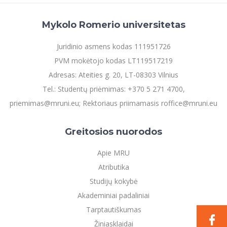
Mykolo Romerio universitetas
Juridinio asmens kodas 111951726
PVM mokėtojo kodas LT119517219
Adresas: Ateities g. 20, LT-08303 Vilnius
Tel.: Studentų priėmimas: +370 5 271 4700,
priemimas@mruni.eu; Rektoriaus priimamasis roffice@mruni.eu
Greitosios nuorodos
Apie MRU
Atributika
Studijų kokybė
Akademiniai padaliniai
Tarptautiškumas
Žiniasklaidai