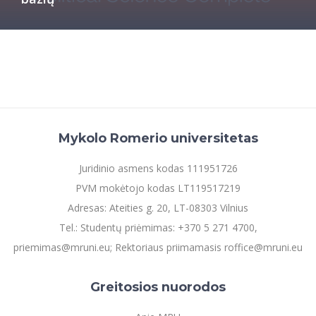
Informacinė sistema "Studijos"
Azijos centras
Vilniaus Karaliaus Sedžiongo institutas
Parama Ukrainai
Darbuotojų elektroninis paštas
Vilniaus Karaliaus Sedžiongo institutas
Frankofoniškų šalių studijų centras
Daugiafaktorinė autentifikacija universiteto
Civilinė sauga
darbuotojams (MFA)
Frankofoniškų šalių studijų centras
Mokslininkų profiliai "CRIS"
Korupcijos prevencija
Bendruomenės gerovė
Darbuotojų kvalifikacijos kėlimas
Mykolo Romerio universitetas
MRU norminių teisės aktų duomenų bazė
Intranetas
Juridinio asmens kodas 111951726
eDVS
PVM mokėtojo kodas LT119517219
Microsoft Office 365
Adresas: Ateities g. 20, LT-08303 Vilnius
MRU mobilios programėlės
Tel.: Studentų priėmimas: +370 5 271 4700,
Pagalbos sistema
priemimas@mruni.eu; Rektoriaus priimamasis roffice@mruni.eu
Profesinė sąjunga
Kontaktų paieška
Greitosios nuorodos