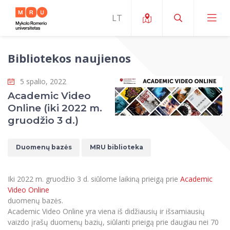
Bibliotekos naujienos
Apie ERUA
5 spalio, 2022
Naujienos ir renginiai
Mano studijos
Academic Video
Online (iki 2022 m.
Galimybės
Studijų organizavimas ir aplinka
MOin – MRU Mokslo ir inovacijų savaitė
gruodžio 3 d.)
Komanda ir kontaktai
Finansai
Studijų kokybė
Mokslo programos
Apie MRU
Duomenų bazės
MRU biblioteka
Studentų organizacijos
Studijų programos
Mokslininkų profiliai "CRIS"
Rektorės žodis
Teisės mokykla
Studentų namai
Tarptautiniai mainai
Mokslinės veiklos skatinimo fondas
Iki 2022 m. gruodžio 3 d. siūlome laikiną prieigą prie
Academic
Struktūra
Viešojo saugumo akademija
Pranešimai spaudai
Video Online
Estetinis ugdymas
Studentams
Skaitmeniniai ženkliukai
Tarptautinių ekspertų tinklas
duomenų bazės.
Reitingai
Žmogaus ir visuomenės studijų fakultetas
Ekspertų sąrašas
Academic Video Online yra viena iš didžiausių ir išsamiausių
Dokumentai reglamentuojantys studijas
Pramoginių šokių kolektyvas ,,Bolero”
Darbuotojams
Erasmus+ mobilumas studijoms (SMS)
Karjeros centras
Atitikties mokslinių tyrimų etikai komitetas
vaizdo įrašų duomenų bazių, siūlanti prieigą prie daugiau nei 70
Universiteto garbės nariai
Viešojo valdymo ir verslo fakultetas