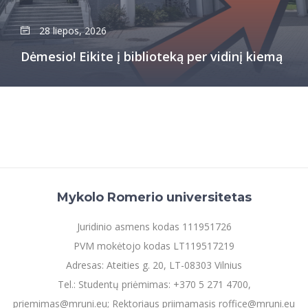
Informacinė sistema "Studijos"
Azijos centras
Vilniaus Karaliaus Sedžiongo institutas
Parama Ukrainai
28 liepos, 2026
Darbuotojų elektroninis paštas
Vilniaus Karaliaus Sedžiongo institutas
Frankofoniškų šalių studijų centras
Daugiafaktorinė autentifikacija universiteto
Dėmesio! Eikite į biblioteką per vidinį kiemą
Civilinė sauga
darbuotojams (MFA)
Frankofoniškų šalių studijų centras
Mokslininkų profiliai "CRIS"
Korupcijos prevencija
Bendruomenės gerovė
Darbuotojų kvalifikacijos kėlimas
MRU norminių teisės aktų duomenų bazė
Intranetas
eDVS
Mykolo Romerio universitetas
Microsoft Office 365
MRU mobilios programėlės
Juridinio asmens kodas 111951726
Pagalbos sistema
PVM mokėtojo kodas LT119517219
Profesinė sąjunga
Adresas: Ateities g. 20, LT-08303 Vilnius
Kontaktų paieška
Tel.: Studentų priėmimas: +370 5 271 4700,
priemimas@mruni.eu; Rektoriaus priimamasis roffice@mruni.eu