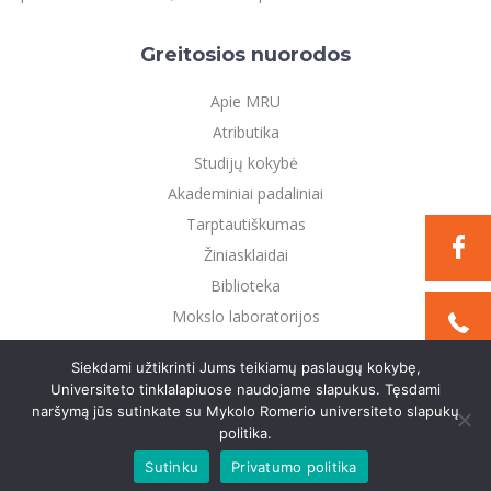
Greitosios nuorodos
Apie MRU
Atributika
Studijų kokybė
Akademiniai padaliniai
Tarptautiškumas
Žiniasklaidai
Biblioteka
Mokslo laboratorijos
Privatumo politika
Siekdami užtikrinti Jums teikiamų paslaugų kokybę,
Universiteto tinklalapiuose naudojame slapukus. Tęsdami
naršymą jūs sutinkate su Mykolo Romerio universiteto slapukų
©2021 Mykolo Romerio universitetas. Visos teisės
politika.
saugomos
Sutinku
Privatumo politika
Sukurta:
TEXUS