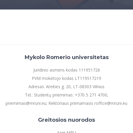
Mykolo Romerio universitetas
Juridinio asmens kodas 111951726
PVM mokėtojo kodas LT119517219
Adresas: Ateities g. 20, LT-08303 Vilnius
Tel.: Studentų priėmimas: +370 5 271 4700,
priemimas@mruni.eu; Rektoriaus priimamasis roffice@mruni.eu
Greitosios nuorodos
Apie MRU