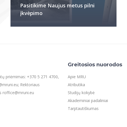
Pasitikime Naujus metus pilni
įkvėpimo
Greitosios nuorodos
entų priėmimas: +370 5 271 4700,
Apie MRU
mruni.eu; Rektoriaus
Atributika
s roffice@mruni.eu
Studijų kokybė
Akademiniai padaliniai
Tarptautiškumas