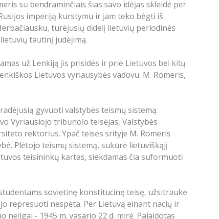
ömeris su bendraminčiais šias savo idėjas skleidė per
 Rusijos imperiją kurstymu ir jam teko bėgti iš
erbačiausku, turėjusių didelį lietuvių periodinės
ietuvių tautinį judėjimą.
as už Lenkiją jis prisidės ir prie Lietuvos bei kitų
rolenkiškos Lietuvos vyriausybės vadovu. M. Römeris,
pradėjusią gyvuoti valstybės teismų sistemą.
 Vyriausiojo tribunolo teisėjas, Valstybės
iteto rektorius. Ypač teisės srityje M. Römeris
bė. Plėtojo teismų sistemą, sukūrė lietuviškąjį
tuvos teisininkų kartas, siekdamas čia suformuoti
 studentams sovietinę konstitucinę teisę, užsitraukė
jo represuoti nespėta. Per Lietuvą einant nacių ir
 neilgai - 1945 m. vasario 22 d. mirė. Palaidotas