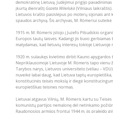
demokratinę Lietuvą. Judėjimui prigijo pavadinimas „
įkurtą dienraštį
Gazeta Wileńska
(Vilniaus laikraštis
Lietuvos krašto pasislėpus po moterų sijonais ant k
spaudos archyvą. Šis archyvas, M. Römeriui suteikė 
1915 m. M. Römeris įstojo į Juzefo Pilsudskio organ
Europos tautų laisvės. Kadangi jis buvo gerbiamas ti
matydamas, kad lietuvių interesų tokioje Lietuvoje
1920 m. sulaukęs kvietimo dirbti Kauno apygardos te
Nepriklausomoje Lietuvoje M. Römeris tapo vienu ž
Tarybos narys, Lietuvos universiteto (vėliau – VDU)
nuveikė labai daug, kad Lietuva taptų europietiška,
konstitucinės teisės mokslą ir diegė konstitucingu
europietiškas teisines normas.
Lietuvai atgavus Vilnių, M. Römeris kartu su Teisės 
komunistų partijos nemalonę dėl netinkamo požiūrio 
Raudonosios armijos frontui 1944 m. jis praleido gim