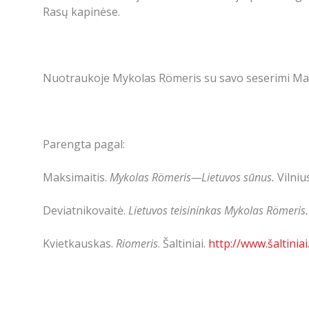
Rasų kapinėse.
Nuotraukoje Mykolas Römeris su savo seserimi Mar
Parengta pagal:
Maksimaitis.
Mykolas Römeris—Lietuvos sūnus.
Vilniu
Deviatnikovaitė.
Lietuvos teisininkas Mykolas Römeris.
Kvietkauskas.
Riomeris
. Šaltiniai.
http://www.šaltiniai