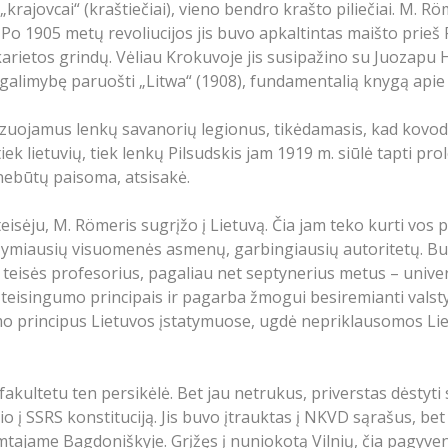
krajovcai“ (kraštiečiai), vieno bendro krašto piliečiai. M. R
). Po 1905 metų revoliucijos jis buvo apkaltintas maišto prieš
arietos grindų. Vėliau Krokuvoje jis susipažino su Juozapu H
galimybę paruošti „Litwa“ (1908), fundamentalią knygą apie l
izuojamus lenkų savanorių legionus, tikėdamasis, kad kovodam
ek lietuvių, tiek lenkų Pilsudskis jam 1919 m. siūlė tapti p
 nebūtų paisoma, atsisakė.
isėju, M. Römeris sugrįžo į Lietuvą. Čia jam teko kurti vos 
ymiausių visuomenės asmenų, garbingiausių autoritetų. Buvo
 teisės profesorius, pagaliau net septynerius metus – univers
 teisingumo principais ir pagarba žmogui besiremianti valsty
mo principus Lietuvos įstatymuose, ugdė nepriklausomos Lie
fakultetu ten persikėlė. Bet jau netrukus, priverstas dėstyti
į SSRS konstituciją. Jis buvo įtrauktas į NKVD sąrašus, bet 
tajame Bagdoniškyje. Grįžęs į nuniokotą Vilnių, čia pagyveno