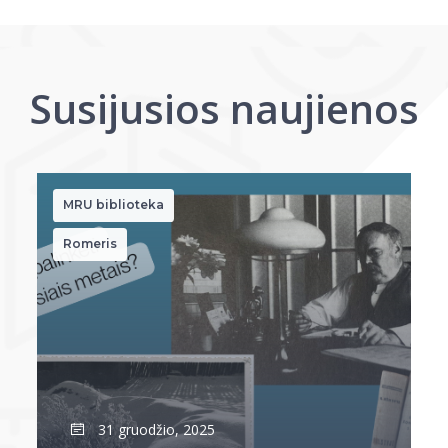
Susijusios naujienos
MRU biblioteka
Romeris
31 gruodžio, 2025