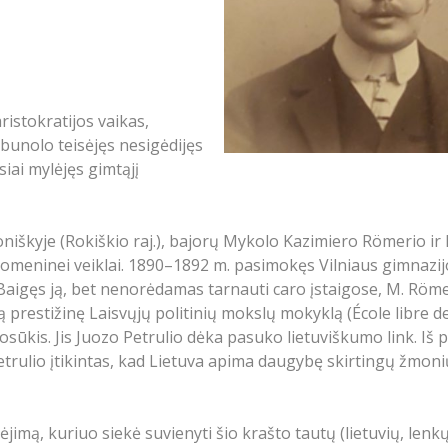
istokratijos vaikas,
bunolo teisėjęs nesigėdijęs
iai mylėjęs gimtąjį
škyje (Rokiškio raj.), bajorų Mykolo Kazimiero Römerio ir 
uomeninei veiklai. 1890–1892 m. pasimokęs Vilniaus gimnazijoj
Baigęs ją, bet nenorėdamas tarnauti caro įstaigose, M. Röme
ią prestižinę Laisvųjų politinių mokslų mokyklą (École libre 
ūkis. Jis Juozo Petrulio dėka pasuko lietuviškumo link. Iš pr
Petrulio įtikintas, kad Lietuva apima daugybę skirtingų žmoni
dėjimą, kuriuo siekė suvienyti šio krašto tautų (lietuvių, len