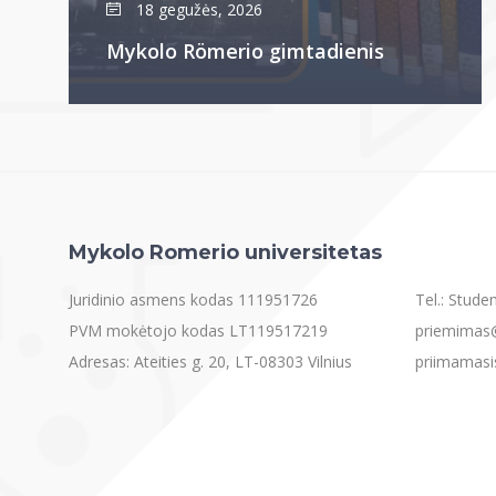
18 gegužės, 2026
Mykolo Römerio gimtadienis
Mykolo Romerio universitetas
Juridinio asmens kodas 111951726
Tel.: Stud
PVM mokėtojo kodas LT119517219
priemimas@
Adresas: Ateities g. 20, LT-08303 Vilnius
priimamasi