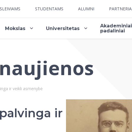
SLEIVIAMS
STUDENTAMS
ALUMNI
PARTNERI
Akademinia
Mokslas
Universitetas
padaliniai
 naujienos
nga ir veikli asmenybė
alvinga ir