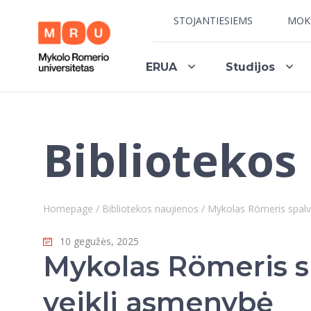
STOJANTIESIEMS
MOK
ERUA
Studijos
Bibliotekos
Homepage
/
Bibliotekos naujienos
/
Mykolas Römeris spalvi
10 gegužės, 2025
Mykolas Römeris sp
veikli asmenybė