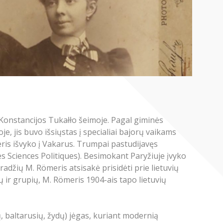
Konstancijos Tukałło šeimoje. Pagal giminės
e, jis buvo išsiųstas į specialiai bajorų vaikams
ris išvyko į Vakarus. Trumpai pastudijavęs
des Sciences Politiques). Besimokant Paryžiuje įvyko
adžių M. Römeris atsisakė prisidėti prie lietuvių
ų ir grupių, M. Römeris 1904-ais tapo lietuvių
kų, baltarusių, žydų) jėgas, kuriant modernią