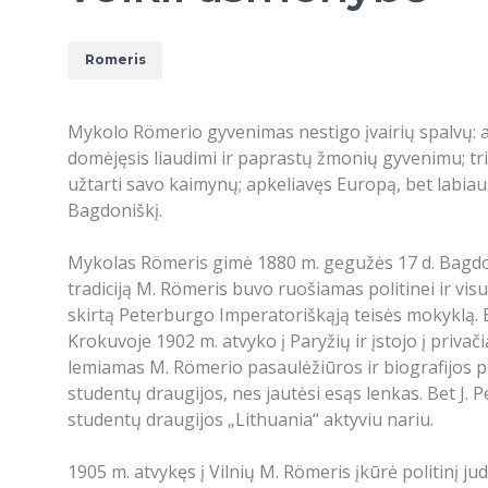
Romeris
Mykolo Römerio gyvenimas nestigo įvairių spalvų: ar
domėjęsis liaudimi ir paprastų žmonių gyvenimu; tri
užtarti savo kaimynų; apkeliavęs Europą, bet labiaus
Bagdoniškį.
Mykolas Römeris gimė 1880 m. gegužės 17 d. Bagdoni
tradiciją M. Römeris buvo ruošiamas politinei ir vis
skirtą Peterburgo Imperatoriškąją teisės mokyklą. 
Krokuvoje 1902 m. atvyko į Paryžių ir įstojo į privač
lemiamas M. Römerio pasaulėžiūros ir biografijos pos
studentų draugijos, nes jautėsi esąs lenkas. Bet J. 
studentų draugijos „Lithuania“ aktyviu nariu.
1905 m. atvykęs į Vilnių M. Römeris įkūrė politinį ju