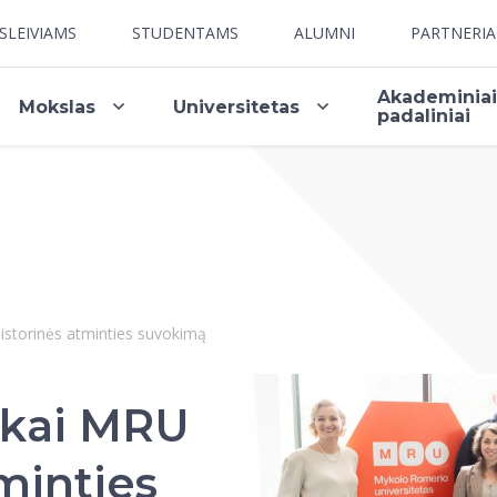
SLEIVIAMS
STUDENTAMS
ALUMNI
PARTNERI
Akademinia
Mokslas
Universitetas
padaliniai
istorinės atminties suvokimą
nkai MRU
minties