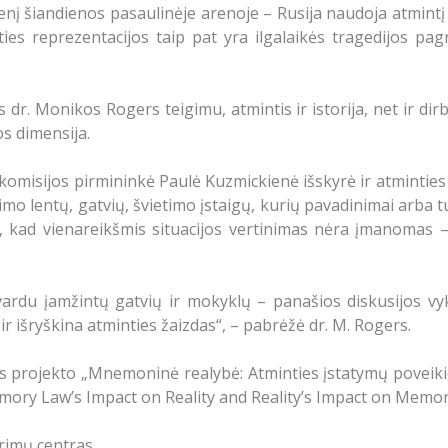
menį šiandienos pasaulinėje arenoje – Rusija naudoja atmintį 
ties reprezentacijos taip pat yra ilgalaikės tragedijos pag
. Monikos Rogers teigimu, atmintis ir istorija, net ir dirbt
os dimensija.
 komisijos pirmininkė Paulė Kuzmickienė išskyrė ir atminties
inimo lentų, gatvių, švietimo įstaigų, kurių pavadinimai arba
, kad vienareikšmis situacijos vertinimas nėra įmanomas – b
 vardu įamžintų gatvių ir mokyklų – panašios diskusijos vyk
 ir išryškina atminties žaizdas“, – pabrėžė dr. M. Rogers.
 projekto „Mnemoninė realybė: Atminties įstatymų poveikio 
emory Law’s Impact on Reality and Reality’s Impact on Memor
rimų centras.