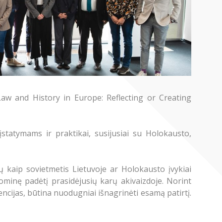
 Law and History in Europe: Reflecting or Creating
statymams ir praktikai, susijusiai su Holokausto,
ių kaip sovietmetis Lietuvoje ar Holokausto įvykiai
nominę padėtį prasidėjusių karų akivaizdoje. Norint
ncijas, būtina nuodugniai išnagrinėti esamą patirtį.