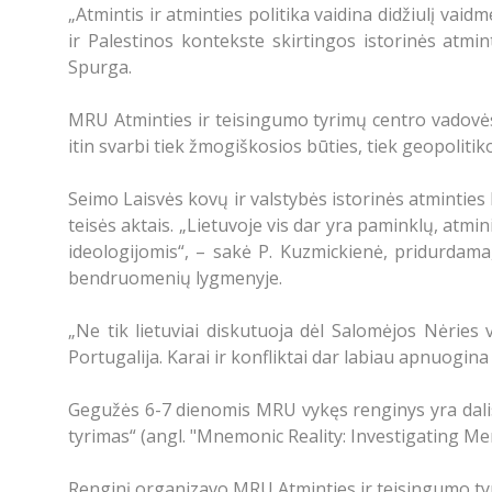
„Atmintis ir atminties politika vaidina didžiulį vaid
ir Palestinos kontekste skirtingos istorinės atmin
Spurga.
MRU Atminties ir teisingumo tyrimų centro vadovės dr
itin svarbi tiek žmogiškosios būties, tiek geopolitik
Seimo Laisvės kovų ir valstybės istorinės atminties
teisės aktais. „Lietuvoje vis dar yra paminklų, atm
ideologijomis“, – sakė P. Kuzmickienė, pridurdama
bendruomenių lygmenyje.
„Ne tik lietuviai diskutuoja dėl Salomėjos Nėries
Portugalija. Karai ir konfliktai dar labiau apnuogina
Gegužės 6-7 dienomis MRU vykęs renginys yra dalis
tyrimas“ (angl. "Mnemonic Reality: Investigating M
Renginį organizavo MRU Atminties ir teisingumo ty