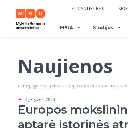
STOJANTIESIEMS
MOK
ERUA
Studijos
Naujienos
Homepage
/
Naujienos
/
Europos mokslininkai MRU aptarė 
8 gegužės, 2024
Europos mokslini
aptarė istorinės at