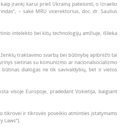
kaip įrankį karui prieš Ukrainą pateisinti, o Izraelio
rindas“, – sakė MRU vicerektorius, doc. dr. Saulius
inio intelekto bei kitų technologijų amžiuje, išlieka
 ženklų traktavimo svarbą bei būtinybę apibrėžti tai
 turinys sietinas su komunizmo ar nacionalsocializmo
ūtinas dialogas ne tik savivaldybių, bet ir vietos
sta visoje Europoje, pradedant Vokietija, baigiant
tikrovei ir tikrovės poveikio atminties įstatymams
y Laws“).