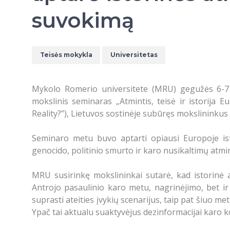
suvokimą
Teisės mokykla
Universitetas
Mykolo Romerio universitete (MRU) gegužės 6-7 
mokslinis seminaras „Atmintis, teisė ir istorija 
Reality?”), Lietuvos sostinėje subūręs mokslininkus i
Seminaro metu buvo aptarti opiausi Europoje isto
genocido, politinio smurto ir karo nusikaltimų atm
MRU susirinkę mokslininkai sutarė, kad istorinė at
Antrojo pasaulinio karo metu, nagrinėjimo, bet ir 
suprasti ateities įvykių scenarijus, taip pat šiuo 
Ypač tai aktualu suaktyvėjus dezinformacijai karo k