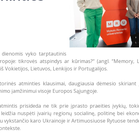
dienomis vyko tarptautinis
Europoje: tikrovės atspindys ar kūrimas?“ (angl. “Memory,
š Vokietijos, Lietuvos, Lenkijos ir Portugalijos.
rinės atminties klausimai, daugiausia dėmesio skiriant į
inimo įamžinimui visoje Europos Sąjungoje.
mintis prisideda ne tik prie įprasto praeities įvykių, tok
leidžia nuspėti įvairių regionų socialinę, politinę bei eko
metu vykstančio karo Ukrainoje ir Artimuosiuose Rytuose tende
ontekste.