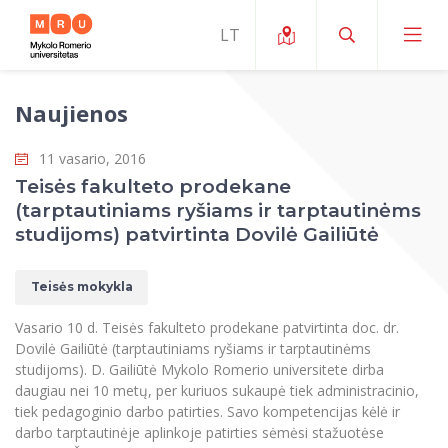
Naujienos
Apie ERUA
11 vasario, 2016
Naujienos ir renginiai
Mano studijos
Teisės fakulteto prodekane
(tarptautiniams ryšiams ir tarptautinėms
Galimybės
Studijų organizavimas ir aplinka
MOin – MRU Mokslo ir inovacijų savaitė
studijoms) patvirtinta Dovilė Gailiūtė
Komanda ir kontaktai
Finansai
Studijų kokybė
Mokslo programos
Apie MRU
Teisės mokykla
Studentų organizacijos
Studijų programos
Mokslininkų profiliai "CRIS"
Rektorės žodis
Teisės mokykla
Vasario 10 d. Teisės fakulteto prodekane patvirtinta doc. dr.
Studentų namai
Tarptautiniai mainai
Mokslinės veiklos skatinimo fondas
Dovilė Gailiūtė (tarptautiniams ryšiams ir tarptautinėms
Struktūra
Viešojo saugumo akademija
Pranešimai spaudai
studijoms). D. Gailiūtė Mykolo Romerio universitete dirba
Estetinis ugdymas
Studentams
Skaitmeniniai ženkliukai
Tarptautinių ekspertų tinklas
daugiau nei 10 metų, per kuriuos sukaupė tiek administracinio,
Reitingai
Žmogaus ir visuomenės studijų fakultetas
Ekspertų sąrašas
tiek pedagoginio darbo patirties. Savo kompetencijas kėlė ir
Dokumentai reglamentuojantys studijas
Pramoginių šokių kolektyvas ,,Bolero”
Darbuotojams
Erasmus+ mobilumas studijoms (SMS)
Karjeros centras
Atitikties mokslinių tyrimų etikai komitetas
darbo tarptautinėje aplinkoje patirties sėmėsi stažuotėse
Universiteto garbės nariai
Viešojo valdymo ir verslo fakultetas