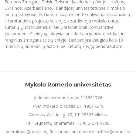
Renginių kalendorius
Europos Žmogaus Teisių Teisme, įvairių šalių (Airijos, Italijos,
Universiteto teatras
Neformaliuoju ir (ar) savišvietos būdu įgytų
Erasmus+ mobilumas praktikoms (SMP)
Partnerystės
Emocinė gerovė
Mokslo laboratorijos
Ukrainos, Azerbaidžiano, Islandijos) universitetuose ir mokslo
kompetencijų vertinimas ir pripažinimas
Veiklos dokumentai
Sūduvos akademija
Tinklalaidės
MRU pop vokalinis ansamblis (vadovas Artūras
tyrimų įstaigose. D. Gailiūtė kaip ekspertė dalyvauja nacionalinių
Kitos galimybės
Azijos centras
Bakalauro studijos
Žmogaus, aplinkos ir technologijų (HET) siste
Novikas)
ir tarptautinių projektų veikloje, koordinuoja mokslo darbų
Studijų organizavimas
Akademinė etika
žurnalų „Jurisprudencija“ bei „International Comparative
Magistrantūros studijos
Vilniaus Karaliaus Sedžiongo institutas
MRU merginų choras
Doktorantūra
Jurisprudence“ leidybą, aktyviai prisideda organizuojant įvairius
Darbas MRU
Vadovų MBA
renginius žmogaus teisių srityje, taip pat yra daugiau kaip 10
Frankofoniškų šalių studijų centras
Švietimo ir kultūros vadovų MPA
Projektai
mokslinių publikacijų autorė bei keturių knygų bendraautorė.
Universiteto simbolika
Teisės LL.M.
Akademinė leidyba
Atributika
Papildomosios studijos
Pedagogų rengimas
Mokymų LAB
Naujienos
Doktorantūros studijos
Mokslo naujienos
Mykolo Romerio universitetas
Tarptautiškumas
Profesinės bakalauro studijos
Personalo valdymo centras
Kasmetiniai mokslo renginiai
Studentams
Darnus vystymasis
Juridinio asmens kodas 111951726
Privačių interesų deklaravimas
PVM mokėtojo kodas LT119517219
Informacija naujiems darbuotojams
Darbuotojams
Studentams
Privatumo politika
Adresas: Ateities g. 20, LT-08303 Vilnius
Studijų Moodle (studijų vykdymui)
Darbuotojams
Partnerystės
Negalia ir individualieji poreikiai
Tel.: Studentų priėmimas: +370 5 271 4700,
Darbuotojų Moodle (kompetencijų tobulinimui)
priemimas@mruni.eu; Rektoriaus priimamasis roffice@mruni.eu
Partnerystės
Studijų tvarkaraštis
Azijos centras
Viešai skelbiama informacija