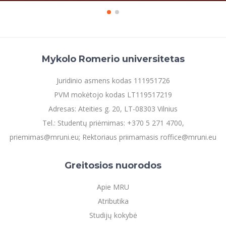
Informacinė sistema "Studijos"
Azijos centras
Vilniaus Karaliaus Sedžiongo institutas
Parama Ukrainai
Darbuotojų elektroninis paštas
Vilniaus Karaliaus Sedžiongo institutas
Frankofoniškų šalių studijų centras
Daugiafaktorinė autentifikacija universiteto
Civilinė sauga
darbuotojams (MFA)
Frankofoniškų šalių studijų centras
Mykolo Romerio universitetas
Mokslininkų profiliai "CRIS"
Korupcijos prevencija
Bendruomenės gerovė
Juridinio asmens kodas 111951726
Darbuotojų kvalifikacijos kėlimas
PVM mokėtojo kodas LT119517219
MRU norminių teisės aktų duomenų bazė
Adresas: Ateities g. 20, LT-08303 Vilnius
Intranetas
Tel.: Studentų priėmimas: +370 5 271 4700,
eDVS
priemimas@mruni.eu; Rektoriaus priimamasis roffice@mruni.eu
Microsoft Office 365
MRU mobilios programėlės
Greitosios nuorodos
Pagalbos sistema
Apie MRU
Profesinė sąjunga
Atributika
Kontaktų paieška
Studijų kokybė