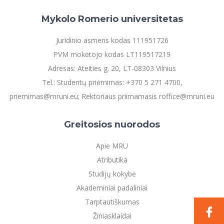
Informacinė sistema "Studijos"
Azijos centras
Vilniaus Karaliaus Sedžiongo institutas
Mykolo Romerio universitetas
Parama Ukrainai
Darbuotojų elektroninis paštas
Vilniaus Karaliaus Sedžiongo institutas
Frankofoniškų šalių studijų centras
Daugiafaktorinė autentifikacija universiteto
Civilinė sauga
Juridinio asmens kodas 111951726
darbuotojams (MFA)
Frankofoniškų šalių studijų centras
PVM mokėtojo kodas LT119517219
Mokslininkų profiliai "CRIS"
Korupcijos prevencija
Adresas: Ateities g. 20, LT-08303 Vilnius
Bendruomenės gerovė
Tel.: Studentų priėmimas: +370 5 271 4700,
Darbuotojų kvalifikacijos kėlimas
priemimas@mruni.eu; Rektoriaus priimamasis roffice@mruni.eu
MRU norminių teisės aktų duomenų bazė
Intranetas
Greitosios nuorodos
eDVS
Microsoft Office 365
Apie MRU
MRU mobilios programėlės
Atributika
Pagalbos sistema
Studijų kokybė
Profesinė sąjunga
Akademiniai padaliniai
Kontaktų paieška
Tarptautiškumas
Žiniasklaidai