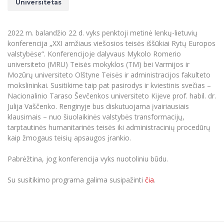
Renginių kalendorius
Universitetas
Universiteto teatras
Neformaliuoju ir (ar) savišvietos būdu įgytų
Erasmus+ mobilumas praktikoms (SMP)
Partnerystės
Emocinė gerovė
Mokslo laboratorijos
kompetencijų vertinimas ir pripažinimas
Veiklos dokumentai
Sūduvos akademija
Tinklalaidės
MRU pop vokalinis ansamblis (vadovas Artūras
Kitos galimybės
Azijos centras
Bakalauro studijos
Žmogaus, aplinkos ir technologijų (HET) siste
2022 m. balandžio 22 d. vyks penktoji metinė lenkų-lietuvių
Novikas)
Studijų organizavimas
Akademinė etika
konferencija „XXI amžiaus viešosios teisės iššūkiai Rytų Europos
Magistrantūros studijos
Vilniaus Karaliaus Sedžiongo institutas
MRU merginų choras
Doktorantūra
valstybėse“. Konferencijoje dalyvaus Mykolo Romerio
Darbas MRU
Vadovų MBA
universiteto (MRU) Teisės mokyklos (TM) bei Varmijos ir
Frankofoniškų šalių studijų centras
Švietimo ir kultūros vadovų MPA
Projektai
Mozūrų universiteto Olštyne Teisės ir administracijos fakulteto
Universiteto simbolika
mokslininkai. Susitikime taip pat pasirodys ir kviestinis svečias –
Teisės LL.M.
Akademinė leidyba
Nacionalinio Taraso Ševčenkos universiteto Kijeve prof. habil. dr.
Atributika
Papildomosios studijos
Julija Vaščenko. Renginyje bus diskutuojama įvairiausiais
Pedagogų rengimas
Mokymų LAB
klausimais – nuo šiuolaikinės valstybės transformacijų,
Naujienos
tarptautinės humanitarinės teisės iki administracinių procedūrų
Doktorantūros studijos
Mokslo naujienos
kaip žmogaus teisių apsaugos įrankio.
Tarptautiškumas
Profesinės bakalauro studijos
Personalo valdymo centras
Kasmetiniai mokslo renginiai
Pabrėžtina, jog konferencija vyks nuotoliniu būdu.
Studentams
Darnus vystymasis
Privačių interesų deklaravimas
Informacija naujiems darbuotojams
Darbuotojams
Studentams
Su susitikimo programa galima susipažinti
čia
.
Privatumo politika
Studijų Moodle (studijų vykdymui)
Darbuotojams
Partnerystės
Negalia ir individualieji poreikiai
Darbuotojų Moodle (kompetencijų tobulinimui)
Partnerystės
Studijų tvarkaraštis
Azijos centras
Viešai skelbiama informacija