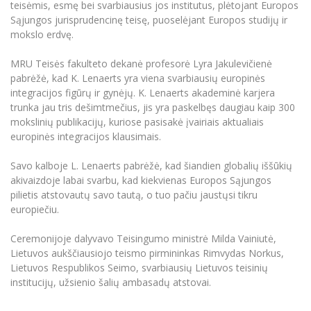
teisėmis, esmę bei svarbiausius jos institutus, plėtojant Europos
Informacinė sistema "Studijos"
Sąjungos jurisprudencinę teisę, puoselėjant Europos studijų ir
Azijos centras
Vilniaus Karaliaus Sedžiongo institutas
Parama Ukrainai
Darbuotojų elektroninis paštas
mokslo erdvę.
Vilniaus Karaliaus Sedžiongo institutas
Frankofoniškų šalių studijų centras
Daugiafaktorinė autentifikacija universiteto
Civilinė sauga
MRU Teisės fakulteto dekanė profesorė Lyra Jakulevičienė
darbuotojams (MFA)
Frankofoniškų šalių studijų centras
pabrėžė, kad K. Lenaerts yra viena svarbiausių europinės
Mokslininkų profiliai "CRIS"
Korupcijos prevencija
integracijos figūrų ir gynėjų. K. Lenaerts akademinė karjera
Bendruomenės gerovė
trunka jau tris dešimtmečius, jis yra paskelbęs daugiau kaip 300
mokslinių publikacijų, kuriose pasisakė įvairiais aktualiais
Darbuotojų kvalifikacijos kėlimas
europinės integracijos klausimais.
MRU norminių teisės aktų duomenų bazė
Intranetas
Savo kalboje L. Lenaerts pabrėžė, kad šiandien globalių iššūkių
akivaizdoje labai svarbu, kad kiekvienas Europos Sąjungos
eDVS
pilietis atstovautų savo tautą, o tuo pačiu jaustųsi tikru
Microsoft Office 365
europiečiu.
MRU mobilios programėlės
Ceremonijoje dalyvavo Teisingumo ministrė Milda Vainiutė,
Pagalbos sistema
Lietuvos aukščiausiojo teismo pirmininkas Rimvydas Norkus,
Profesinė sąjunga
Lietuvos Respublikos Seimo, svarbiausių Lietuvos teisinių
Kontaktų paieška
institucijų, užsienio šalių ambasadų atstovai.