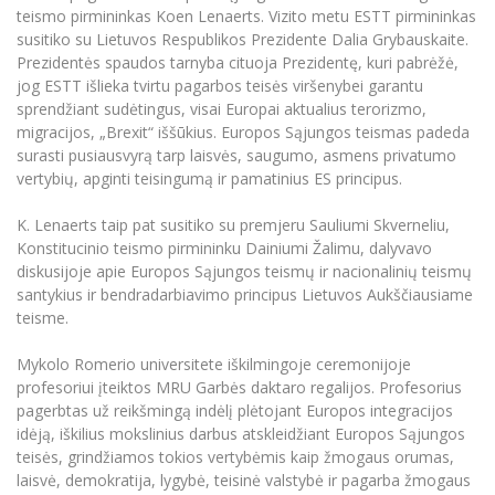
Renginių kalendorius
Universiteto teatras
Neformaliuoju ir (ar) savišvietos būdu įgytų
Erasmus+ mobilumas praktikoms (SMP)
Partnerystės
teismo pirmininkas Koen Lenaerts. Vizito metu ESTT pirmininkas
Emocinė gerovė
Mokslo laboratorijos
kompetencijų vertinimas ir pripažinimas
Veiklos dokumentai
susitiko su Lietuvos Respublikos Prezidente Dalia Grybauskaite.
Sūduvos akademija
Tinklalaidės
MRU pop vokalinis ansamblis (vadovas Artūras
Kitos galimybės
Azijos centras
Prezidentės spaudos tarnyba cituoja Prezidentę, kuri pabrėžė,
Bakalauro studijos
Žmogaus, aplinkos ir technologijų (HET) siste
Novikas)
Studijų organizavimas
Akademinė etika
jog ESTT išlieka tvirtu pagarbos teisės viršenybei garantu
Magistrantūros studijos
Vilniaus Karaliaus Sedžiongo institutas
sprendžiant sudėtingus, visai Europai aktualius terorizmo,
MRU merginų choras
Doktorantūra
Darbas MRU
migracijos, „Brexit“ iššūkius. Europos Sąjungos teismas padeda
Vadovų MBA
Frankofoniškų šalių studijų centras
surasti pusiausvyrą tarp laisvės, saugumo, asmens privatumo
Švietimo ir kultūros vadovų MPA
Projektai
Universiteto simbolika
vertybių, apginti teisingumą ir pamatinius ES principus.
Teisės LL.M.
Akademinė leidyba
Atributika
K. Lenaerts taip pat susitiko su premjeru Sauliumi Skverneliu,
Papildomosios studijos
Konstitucinio teismo pirmininku Dainiumi Žalimu, dalyvavo
Pedagogų rengimas
Mokymų LAB
Naujienos
diskusijoje apie Europos Sąjungos teismų ir nacionalinių teismų
Doktorantūros studijos
santykius ir bendradarbiavimo principus Lietuvos Aukščiausiame
Mokslo naujienos
Tarptautiškumas
teisme.
Profesinės bakalauro studijos
Personalo valdymo centras
Kasmetiniai mokslo renginiai
Studentams
Darnus vystymasis
Privačių interesų deklaravimas
Mykolo Romerio universitete iškilmingoje ceremonijoje
profesoriui įteiktos MRU Garbės daktaro regalijos. Profesorius
Informacija naujiems darbuotojams
Darbuotojams
Studentams
Privatumo politika
pagerbtas už reikšmingą indėlį plėtojant Europos integracijos
Studijų Moodle (studijų vykdymui)
idėją, iškilius mokslinius darbus atskleidžiant Europos Sąjungos
Darbuotojams
Partnerystės
Negalia ir individualieji poreikiai
Darbuotojų Moodle (kompetencijų tobulinimui)
teisės, grindžiamos tokios vertybėmis kaip žmogaus orumas,
laisvė, demokratija, lygybė, teisinė valstybė ir pagarba žmogaus
Partnerystės
Studijų tvarkaraštis
Azijos centras
Viešai skelbiama informacija