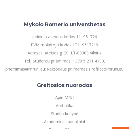
Mykolo Romerio universitetas
Juridinio asmens kodas 111951726
PVM mokėtojo kodas LT119517219
Adresas: Ateities g. 20, LT-08303 Vilnius
Tel.: Studentų priėmimas: +370 5 271 4700,
priemimas@mruni.eu; Rektoriaus priimamasis roffice@mruni.eu
Greitosios nuorodos
Apie MRU
Atributika
Studijų kokybė
Akademiniai padaliniai