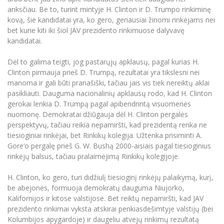
anksčiau. Be to, turint mintyje H. Clinton ir D. Trumpo rinkiminę
kovą, šie kandidatai yra, ko gero, geriausiai žinomi rinkėjams nei
bet kurie kiti iki šiol JAV prezidento rinkimuose dalyvavę
kandidatai.
Dėl to galima teigti, jog pastarųjų apklausų, pagal kurias H.
Clinton pirmauja prieš D. Trumpą, rezultatai yra tikslesni nei
manoma ir gali būti pranašiški, tačiau jais vis tiek nereiktų aklai
pasikliauti. Dauguma nacionalinių apklausų rodo, kad H. Clinton
gerokai lenkia D. Trumpą pagal apibendrintą visuomenės
nuomonę. Demokratai džiūgauja dėl H. Clinton pergalės
perspektyvų, tačiau reikia nepamiršti, kad prezidentą renka ne
tiesioginiai rinkėjai, bet Rinkikų kolegija. Užtenka prisiminti A.
Gore‘o pergalę prieš G. W. Bushą 2000-aisiais pagal tiesioginius
rinkėjų balsus, tačiau pralaimėjimą Rinkikų kolegijoje.
H. Clinton, ko gero, turi didžiulį tiesioginį rinkėjų palaikymą, kurį,
be abejonės, formuoja demokratų dauguma Niujorko,
Kalifornijos ir kitose valstijose. Bet reiktų nepamiršti, kad JAV
prezidento rinkimai vyksta atskirai penkiasdešimtyje valstijų (bei
Kolumbijos apygardoje) ir daugeliu atvejų rinkimų rezultatą