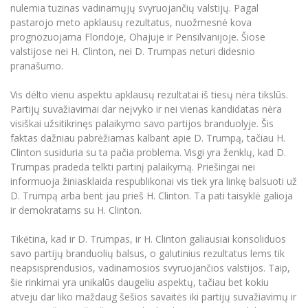
nulemia tuzinas vadinamųjų svyruojančių valstijų. Pagal
pastarojo meto apklausų rezultatus, nuožmesnė kova
prognozuojama Floridoje, Ohajuje ir Pensilvanijoje. Šiose
valstijose nei H. Clinton, nei D. Trumpas neturi didesnio
pranašumo.
Vis dėlto vienu aspektu apklausų rezultatai iš tiesų nėra tikslūs.
Partijų suvažiavimai dar neįvyko ir nei vienas kandidatas nėra
visiškai užsitikrinęs palaikymo savo partijos branduolyje. Šis
faktas dažniau pabrėžiamas kalbant apie D. Trumpą, tačiau H.
Clinton susiduria su ta pačia problema. Visgi yra ženklų, kad D.
Trumpas pradeda telkti partinį palaikymą. Priešingai nei
informuoja žiniasklaida respublikonai vis tiek yra linkę balsuoti už
D. Trumpą arba bent jau prieš H. Clinton. Ta pati taisyklė galioja
ir demokratams su H. Clinton.
Tikėtina, kad ir D. Trumpas, ir H. Clinton galiausiai konsoliduos
savo partijų branduolių balsus, o galutinius rezultatus lems tik
neapsisprendusios, vadinamosios svyruojančios valstijos. Taip,
šie rinkimai yra unikalūs daugeliu aspektų, tačiau bet kokiu
atveju dar liko maždaug šešios savaitės iki partijų suvažiavimų ir