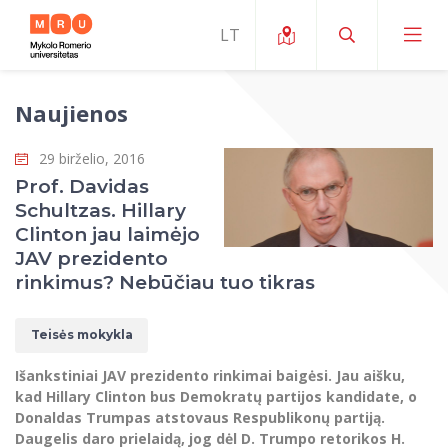
Naujienos
Apie ERUA
29 birželio, 2016
Naujienos ir renginiai
Mano studijos
Prof. Davidas
Schultzas. Hillary
Galimybės
Studijų organizavimas ir aplinka
MOin – MRU Mokslo ir inovacijų savaitė
Clinton jau laimėjo
Komanda ir kontaktai
JAV prezidento
Finansai
Studijų kokybė
Mokslo programos
Apie MRU
rinkimus? Nebūčiau tuo tikras
Studentų organizacijos
Studijų programos
Mokslininkų profiliai "CRIS"
Rektorės žodis
Teisės mokykla
Teisės mokykla
Studentų namai
Tarptautiniai mainai
Mokslinės veiklos skatinimo fondas
Struktūra
Viešojo saugumo akademija
Pranešimai spaudai
Išankstiniai JAV prezidento rinkimai baigėsi. Jau aišku,
Estetinis ugdymas
Studentams
Skaitmeniniai ženkliukai
Tarptautinių ekspertų tinklas
Reitingai
kad Hillary Clinton bus Demokratų partijos kandidate, o
Žmogaus ir visuomenės studijų fakultetas
Ekspertų sąrašas
Dokumentai reglamentuojantys studijas
Pramoginių šokių kolektyvas ,,Bolero”
Donaldas Trumpas atstovaus Respublikonų partiją.
Darbuotojams
Erasmus+ mobilumas studijoms (SMS)
Karjeros centras
Atitikties mokslinių tyrimų etikai komitetas
Universiteto garbės nariai
Daugelis daro prielaidą, jog dėl D. Trumpo retorikos H.
Viešojo valdymo ir verslo fakultetas