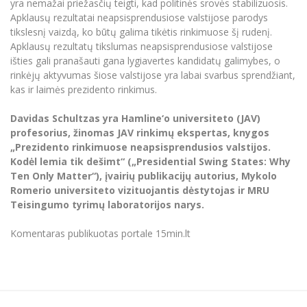
yra nemažai priežasčių teigti, kad politinės srovės stabilizuosis.
Apklausų rezultatai neapsisprendusiose valstijose parodys
tikslesnį vaizdą, ko būtų galima tikėtis rinkimuose šį rudenį.
Apklausų rezultatų tikslumas neapsisprendusiose valstijose
išties gali pranašauti gana lygiavertes kandidatų galimybes, o
rinkėjų aktyvumas šiose valstijose yra labai svarbus sprendžiant,
kas ir laimės prezidento rinkimus.
Davidas Schultzas yra Hamline‘o universiteto (JAV)
profesorius, žinomas JAV rinkimų ekspertas, knygos
„Prezidento rinkimuose neapsisprendusios valstijos.
Kodėl lemia tik dešimt“ („Presidential Swing States: Why
Ten Only Matter“), įvairių publikacijų autorius, Mykolo
Romerio universiteto vizituojantis dėstytojas ir MRU
Teisingumo tyrimų laboratorijos narys.
Komentaras publikuotas portale 15min.lt