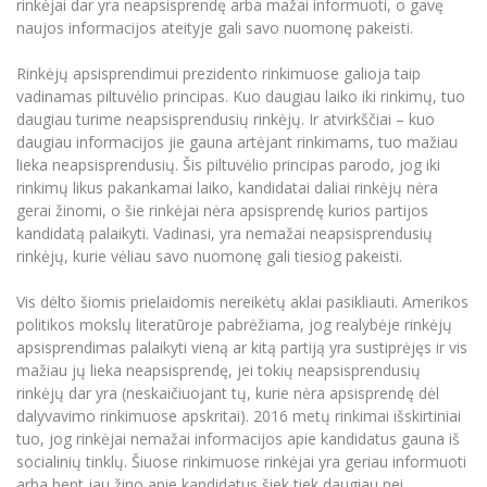
rinkėjai dar yra neapsisprendę arba mažai informuoti, o gavę
Informacinė sistema "Studijos"
naujos informacijos ateityje gali savo nuomonę pakeisti.
Azijos centras
Vilniaus Karaliaus Sedžiongo institutas
Parama Ukrainai
Darbuotojų elektroninis paštas
Rinkėjų apsisprendimui prezidento rinkimuose galioja taip
Vilniaus Karaliaus Sedžiongo institutas
Frankofoniškų šalių studijų centras
Daugiafaktorinė autentifikacija universiteto
Civilinė sauga
vadinamas piltuvėlio principas. Kuo daugiau laiko iki rinkimų, tuo
darbuotojams (MFA)
Frankofoniškų šalių studijų centras
daugiau turime neapsisprendusių rinkėjų. Ir atvirkščiai – kuo
Mokslininkų profiliai "CRIS"
Korupcijos prevencija
daugiau informacijos jie gauna artėjant rinkimams, tuo mažiau
Bendruomenės gerovė
lieka neapsisprendusių. Šis piltuvėlio principas parodo, jog iki
rinkimų likus pakankamai laiko, kandidatai daliai rinkėjų nėra
Darbuotojų kvalifikacijos kėlimas
gerai žinomi, o šie rinkėjai nėra apsisprendę kurios partijos
MRU norminių teisės aktų duomenų bazė
kandidatą palaikyti. Vadinasi, yra nemažai neapsisprendusių
Intranetas
rinkėjų, kurie vėliau savo nuomonę gali tiesiog pakeisti.
eDVS
Vis dėlto šiomis prielaidomis nereikėtų aklai pasikliauti. Amerikos
Microsoft Office 365
politikos mokslų literatūroje pabrėžiama, jog realybėje rinkėjų
MRU mobilios programėlės
apsisprendimas palaikyti vieną ar kitą partiją yra sustiprėjęs ir vis
mažiau jų lieka neapsisprendę, jei tokių neapsisprendusių
Pagalbos sistema
rinkėjų dar yra (neskaičiuojant tų, kurie nėra apsisprendę dėl
Profesinė sąjunga
dalyvavimo rinkimuose apskritai). 2016 metų rinkimai išskirtiniai
Kontaktų paieška
tuo, jog rinkėjai nemažai informacijos apie kandidatus gauna iš
socialinių tinklų. Šiuose rinkimuose rinkėjai yra geriau informuoti
arba bent jau žino apie kandidatus šiek tiek daugiau nei