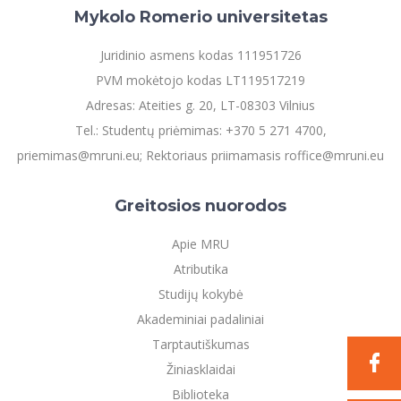
Mykolo Romerio universitetas
Juridinio asmens kodas 111951726
PVM mokėtojo kodas LT119517219
Adresas: Ateities g. 20, LT-08303 Vilnius
Tel.: Studentų priėmimas: +370 5 271 4700,
priemimas@mruni.eu; Rektoriaus priimamasis roffice@mruni.eu
Greitosios nuorodos
Apie MRU
Atributika
Studijų kokybė
Akademiniai padaliniai
Tarptautiškumas
Žiniasklaidai
Biblioteka