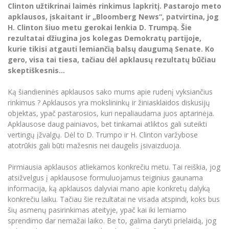
Renginių kalendorius
Universiteto teatras
Neformaliuoju ir (ar) savišvietos būdu įgytų
Clinton užtikrinai laimės rinkimus lapkritį. Pastarojo meto
Erasmus+ mobilumas praktikoms (SMP)
Partnerystės
Emocinė gerovė
Mokslo laboratorijos
kompetencijų vertinimas ir pripažinimas
Veiklos dokumentai
apklausos, įskaitant ir „Bloomberg News“, patvirtina, jog
Sūduvos akademija
Tinklalaidės
MRU pop vokalinis ansamblis (vadovas Artūras
Kitos galimybės
H. Clinton šiuo metu gerokai lenkia D. Trumpą. Šie
Azijos centras
Bakalauro studijos
Žmogaus, aplinkos ir technologijų (HET) siste
Novikas)
Studijų organizavimas
Akademinė etika
rezultatai džiugina jos kolegas Demokratų partijoje,
Magistrantūros studijos
Vilniaus Karaliaus Sedžiongo institutas
kurie tikisi atgauti lemiančią balsų daugumą Senate. Ko
MRU merginų choras
Doktorantūra
Darbas MRU
gero, visa tai tiesa, tačiau dėl apklausų rezultatų būčiau
Vadovų MBA
Frankofoniškų šalių studijų centras
skeptiškesnis...
Švietimo ir kultūros vadovų MPA
Projektai
Universiteto simbolika
Teisės LL.M.
Ką šiandieninės apklausos sako mums apie rudenį vyksiančius
Akademinė leidyba
Atributika
rinkimus ? Apklausos yra mokslininkų ir žiniasklaidos diskusijų
Papildomosios studijos
objektas, ypač pastarosios, kuri nepaliaudama juos aptarinėja.
Pedagogų rengimas
Mokymų LAB
Naujienos
Apklausose daug painiavos, bet tinkamai atliktos gali suteikti
Doktorantūros studijos
vertingų įžvalgų. Dėl to D. Trumpo ir H. Clinton varžybose
Mokslo naujienos
Tarptautiškumas
atotrūkis gali būti mažesnis nei daugelis įsivaizduoja.
Profesinės bakalauro studijos
Personalo valdymo centras
Kasmetiniai mokslo renginiai
Studentams
Darnus vystymasis
Pirmiausia apklausos atliekamos konkrečiu metu. Tai reiškia, jog
Privačių interesų deklaravimas
atsižvelgus į apklausose formuluojamus teiginius gaunama
Informacija naujiems darbuotojams
Darbuotojams
Studentams
Privatumo politika
informacija, ką apklausos dalyviai mano apie konkretų dalyką
Studijų Moodle (studijų vykdymui)
konkrečiu laiku. Tačiau šie rezultatai ne visada atspindi, koks bus
Darbuotojams
Partnerystės
Negalia ir individualieji poreikiai
šių asmenų pasirinkimas ateityje, ypač kai iki lemiamo
Darbuotojų Moodle (kompetencijų tobulinimui)
sprendimo dar nemažai laiko. Be to, galima daryti prielaidą, jog
Partnerystės
Studijų tvarkaraštis
Azijos centras
Viešai skelbiama informacija