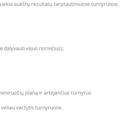
pasiekia aukštų rezultatų tarptautiniuose turnyruose;
 dalyvauti visus norinčius).
;
treniruočių planą ir artėjančius turnyrus.
 vėliau varžytis turnyruose.