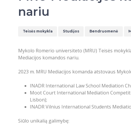
nariu
Teisės mokykla
Studijos
Bendruomenė
M
Mykolo Romerio universiteto (MRU) Teisės mokykla
Mediacijos komandos nariu.
2023 m. MRU Mediacijos komanda atstovaus Mykolo R
INADR International Law School Mediation Cham
Moot Court International Mediation Competitio
Lisbon);
INADR Vilnius International Students Mediatio
Siūlo unikalią galimybę: