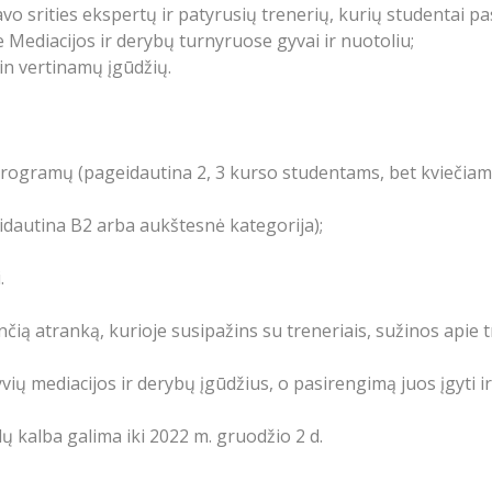
 savo srities ekspertų ir patyrusių trenerių, kurių studentai 
Mediacijos ir derybų turnyruose gyvai ir nuotoliu;
tin vertinamų įgūdžių.
programų (pageidautina 2, 3 kurso studentams, bet kviečiame
idautina B2 arba aukštesnė kategorija)
;
i
.
nčią atranką, kurioje susipažins su treneriais, sužinos apie 
vių mediacijos ir derybų įgūdžius, o pasirengimą juos įgyti ir
lų kalba galima iki 2022 m. gruodžio 2 d.