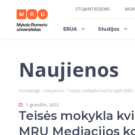
STOJANTIESIEMS
MOK
ERUA
Studijos
Naujienos
Homepage
/
Naujienos
/
Teisės mokykla kviečia tapti MRU
1 gruodžio, 2022
Teisės mokykla kvi
MRU Mediacijos 