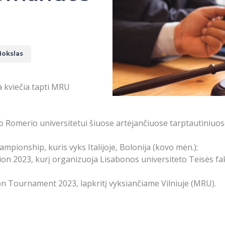
okslas
 kviečia tapti MRU
omerio universitetui šiuose artėjančiuose tarptautiniuos
pionship, kuris vyks Italijoje, Bolonija (kovo mėn.);
n 2023, kurį organizuoja Lisabonos universiteto Teisės faku
n Tournament 2023, lapkritį vyksiančiame Vilniuje (MRU).