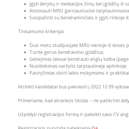
Įgyti derybų ir mediacijos žinių bei įgūdžių iš
Atstovauti MRU garsiausiuose tarptautiniuose 
Susipažinti su bendraminčiais ir įgyti rinkoje i
Tinkamumo kriterijai:
Šiuo metu studijuojate MRU vienoje iš teisės 
Turite gerus bendravimo įgūdžius
;
Gebėjimas laisvai bendrauti anglų kalba (page
Nusiteikimas varžytis tarptautinėje aplinkoje
;
Pasiryžimas skirti laiko mokymams ir praktika
Atrinkti kandidatai bus pakviesti į 2022 12 09 vyksia
Primename, kad atrankos tikslas – ne patikrinti daly
Užpildyti registracijos formą ir pateikti savo CV ang
Registracijos nuoroda pateikiama
čia
.