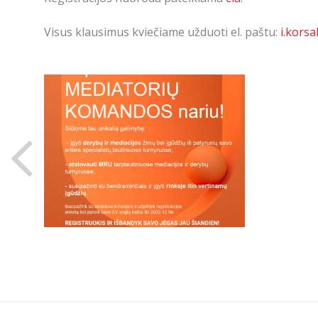
Visus klausimus kviečiame užduoti el. paštu:
i.kors