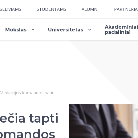
SLEIVIAMS
STUDENTAMS
ALUMNI
PARTNERI
Akademinia
Mokslas
Universitetas
padaliniai
 Mediacijos komandos nariu
ečia tapti
komandos