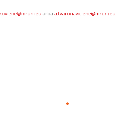
akoviene@mruni.eu
arba
a.tvaronaviciene@mruni.eu
.