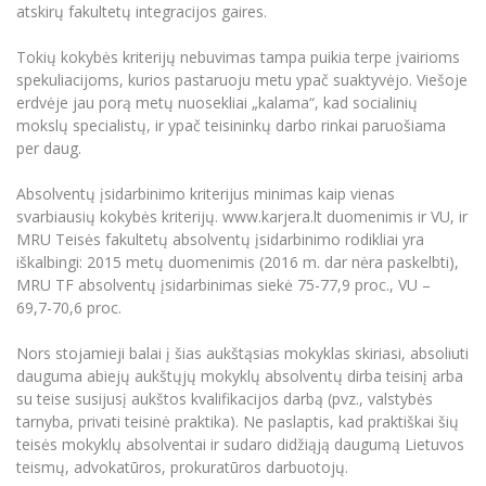
atskirų fakultetų integracijos gaires.
Informacinė sistema "Studijos"
Azijos centras
Vilniaus Karaliaus Sedžiongo institutas
Parama Ukrainai
Darbuotojų elektroninis paštas
Tokių kokybės kriterijų nebuvimas tampa puikia terpe įvairioms
Vilniaus Karaliaus Sedžiongo institutas
Frankofoniškų šalių studijų centras
spekuliacijoms, kurios pastaruoju metu ypač suaktyvėjo. Viešoje
Daugiafaktorinė autentifikacija universiteto
Civilinė sauga
darbuotojams (MFA)
erdvėje jau porą metų nuosekliai „kalama“, kad socialinių
Frankofoniškų šalių studijų centras
mokslų specialistų, ir ypač teisininkų darbo rinkai paruošiama
Mokslininkų profiliai "CRIS"
Korupcijos prevencija
per daug.
Bendruomenės gerovė
Darbuotojų kvalifikacijos kėlimas
Absolventų įsidarbinimo kriterijus minimas kaip vienas
svarbiausių kokybės kriterijų. www.karjera.lt duomenimis ir VU, ir
MRU norminių teisės aktų duomenų bazė
MRU Teisės fakultetų absolventų įsidarbinimo rodikliai yra
Intranetas
iškalbingi: 2015 metų duomenimis (2016 m. dar nėra paskelbti),
eDVS
MRU TF absolventų įsidarbinimas siekė 75-77,9 proc., VU –
69,7-70,6 proc.
Microsoft Office 365
MRU mobilios programėlės
Nors stojamieji balai į šias aukštąsias mokyklas skiriasi, absoliuti
Pagalbos sistema
dauguma abiejų aukštųjų mokyklų absolventų dirba teisinį arba
su teise susijusį aukštos kvalifikacijos darbą (pvz., valstybės
Profesinė sąjunga
tarnyba, privati teisinė praktika). Ne paslaptis, kad praktiškai šių
Kontaktų paieška
teisės mokyklų absolventai ir sudaro didžiąją daugumą Lietuvos
teismų, advokatūros, prokuratūros darbuotojų.