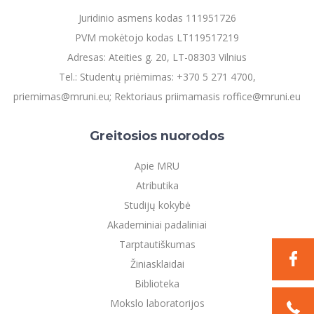
Juridinio asmens kodas 111951726
PVM mokėtojo kodas LT119517219
Adresas: Ateities g. 20, LT-08303 Vilnius
Tel.: Studentų priėmimas: +370 5 271 4700,
priemimas@mruni.eu; Rektoriaus priimamasis roffice@mruni.eu
Greitosios nuorodos
Apie MRU
Atributika
Studijų kokybė
Akademiniai padaliniai
Tarptautiškumas
Žiniasklaidai
Biblioteka
Mokslo laboratorijos