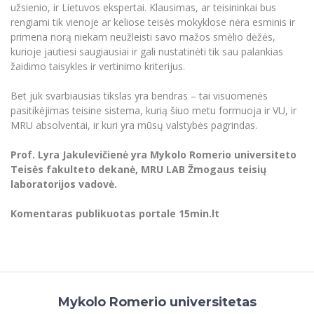
užsienio, ir Lietuvos ekspertai. Klausimas, ar teisininkai bus
rengiami tik vienoje ar keliose teisės mokyklose nėra esminis ir
primena norą niekam neužleisti savo mažos smėlio dėžės,
kurioje jautiesi saugiausiai ir gali nustatinėti tik sau palankias
žaidimo taisykles ir vertinimo kriterijus.
Bet juk svarbiausias tikslas yra bendras – tai visuomenės
pasitikėjimas teisine sistema, kurią šiuo metu formuoja ir VU, ir
MRU absolventai, ir kuri yra mūsų valstybės pagrindas.
Prof. Lyra Jakulevičienė yra Mykolo Romerio universiteto
Teisės fakulteto dekanė, MRU LAB Žmogaus teisių
laboratorijos vadovė.
Komentaras publikuotas portale 15min.lt
Mykolo Romerio universitetas