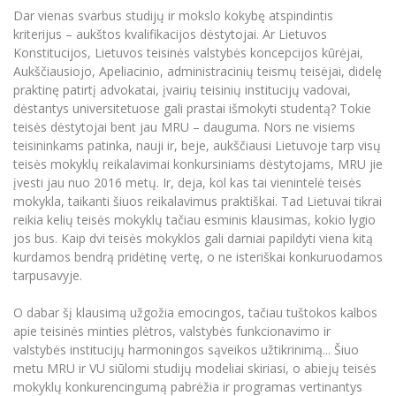
Dar vienas svarbus studijų ir mokslo kokybę atspindintis
kriterijus – aukštos kvalifikacijos dėstytojai. Ar Lietuvos
Konstitucijos, Lietuvos teisinės valstybės koncepcijos kūrėjai,
Aukščiausiojo, Apeliacinio, administracinių teismų teisėjai, didelę
praktinę patirtį advokatai, įvairių teisinių institucijų vadovai,
dėstantys universitetuose gali prastai išmokyti studentą? Tokie
teisės dėstytojai bent jau MRU – dauguma. Nors ne visiems
teisininkams patinka, nauji ir, beje, aukščiausi Lietuvoje tarp visų
teisės mokyklų reikalavimai konkursiniams dėstytojams, MRU jie
įvesti jau nuo 2016 metų. Ir, deja, kol kas tai vienintelė teisės
mokykla, taikanti šiuos reikalavimus praktiškai. Tad Lietuvai tikrai
reikia kelių teisės mokyklų tačiau esminis klausimas, kokio lygio
jos bus. Kaip dvi teisės mokyklos gali darniai papildyti viena kitą
kurdamos bendrą pridėtinę vertę, o ne isteriškai konkuruodamos
tarpusavyje.
O dabar šį klausimą užgožia emocingos, tačiau tuštokos kalbos
apie teisinės minties plėtros, valstybės funkcionavimo ir
valstybės institucijų harmoningos sąveikos užtikrinimą... Šiuo
metu MRU ir VU siūlomi studijų modeliai skiriasi, o abiejų teisės
mokyklų konkurencingumą pabrėžia ir programas vertinantys