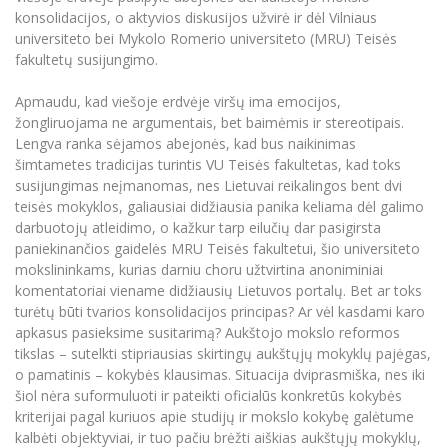
Renginių kalendorius
Universiteto teatras
Neformaliuoju ir (ar) savišvietos būdu įgytų
Erasmus+ mobilumas praktikoms (SMP)
Partnerystės
konsolidacijos, o aktyvios diskusijos užvirė ir dėl Vilniaus
Emocinė gerovė
Mokslo laboratorijos
kompetencijų vertinimas ir pripažinimas
Veiklos dokumentai
Sūduvos akademija
universiteto bei Mykolo Romerio universiteto (MRU) Teisės
Tinklalaidės
MRU pop vokalinis ansamblis (vadovas Artūras
Kitos galimybės
Azijos centras
fakultetų susijungimo.
Bakalauro studijos
Žmogaus, aplinkos ir technologijų (HET) siste
Novikas)
Studijų organizavimas
Akademinė etika
Magistrantūros studijos
Vilniaus Karaliaus Sedžiongo institutas
Apmaudu, kad viešoje erdvėje viršų ima emocijos,
MRU merginų choras
Doktorantūra
Darbas MRU
Vadovų MBA
žongliruojama ne argumentais, bet baimėmis ir stereotipais.
Frankofoniškų šalių studijų centras
Lengva ranka sėjamos abejonės, kad bus naikinimas
Švietimo ir kultūros vadovų MPA
Projektai
Universiteto simbolika
šimtametes tradicijas turintis VU Teisės fakultetas, kad toks
Teisės LL.M.
susijungimas neįmanomas, nes Lietuvai reikalingos bent dvi
Akademinė leidyba
Atributika
Papildomosios studijos
teisės mokyklos, galiausiai didžiausia panika keliama dėl galimo
darbuotojų atleidimo, o kažkur tarp eilučių dar pasigirsta
Pedagogų rengimas
Mokymų LAB
Naujienos
paniekinančios gaidelės MRU Teisės fakultetui, šio universiteto
Doktorantūros studijos
mokslininkams, kurias darniu choru užtvirtina anoniminiai
Mokslo naujienos
Tarptautiškumas
Profesinės bakalauro studijos
komentatoriai viename didžiausių Lietuvos portalų. Bet ar toks
Personalo valdymo centras
turėtų būti tvarios konsolidacijos principas? Ar vėl kasdami karo
Kasmetiniai mokslo renginiai
Studentams
Darnus vystymasis
Privačių interesų deklaravimas
apkasus pasieksime susitarimą? Aukštojo mokslo reformos
tikslas – sutelkti stipriausias skirtingų aukštųjų mokyklų pajėgas,
Informacija naujiems darbuotojams
Darbuotojams
Studentams
Privatumo politika
o pamatinis – kokybės klausimas. Situacija dviprasmiška, nes iki
Studijų Moodle (studijų vykdymui)
šiol nėra suformuluoti ir pateikti oficialūs konkretūs kokybės
Darbuotojams
Partnerystės
Negalia ir individualieji poreikiai
Darbuotojų Moodle (kompetencijų tobulinimui)
kriterijai pagal kuriuos apie studijų ir mokslo kokybę galėtume
kalbėti objektyviai, ir tuo pačiu brėžti aiškias aukštųjų mokyklų,
Partnerystės
Studijų tvarkaraštis
Azijos centras
Viešai skelbiama informacija