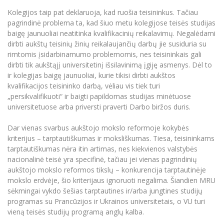
Kolegijos taip pat deklaruoja, kad ruošia teisininkus. Tačiau
pagrindinė problema ta, kad šiuo metu kolegijose teisės studijas
baigę jaunuoliai neatitinka kvalifikacinių reikalavimų. Negalėdami
dirbti aukštų teisinių žinių reikalaujančių darbų jie susiduria su
rimtomis įsidarbinamumo problemomis, nes teisininkais gali
dirbti tik aukštąjį universitetinį išsilavinimą įgiję asmenys. Dėl to
ir kolegijas baigę jaunuoliai, kurie tikisi dirbti aukštos
kvalifikacijos teisininko darbą, vėliau vis tiek turi
„persikvalifikuoti“ ir baigti papildomas studijas minėtuose
universitetuose arba priversti praverti Darbo biržos duris.
Dar vienas svarbus aukštojo mokslo reformoje kokybės
kriterijus – tarptautiškumas ir moksliškumas. Tiesa, teisininkams
tarptautiškumas nėra itin artimas, nes kiekvienos valstybės
nacionalinė teisė yra specifinė, tačiau jei vienas pagrindinių
aukštojo mokslo reformos tikslų – konkurencija tarptautinėje
mokslo erdvėje, šio kriterijaus ignoruoti negalima. Šiandien MRU
sėkmingai vykdo šešias tarptautines ir/arba jungtines studijų
programas su Prancūzijos ir Ukrainos universitetais, o VU turi
vieną teisės studijų programą anglų kalba.