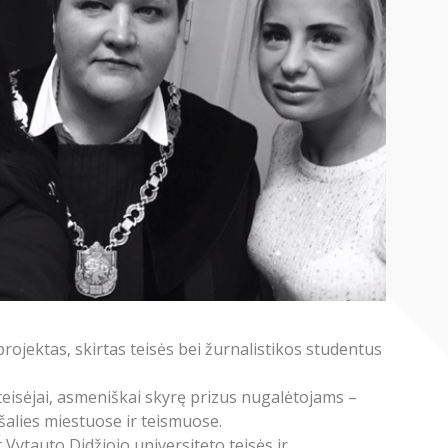
rojektas, skirtas teisės bei žurnalistikos studentus
 teisėjai, asmeniškai skyrę prizus nugalėtojams –
 šalies miestuose ir teismuose.
 Vytauto Didžiojo universiteto teisės ir