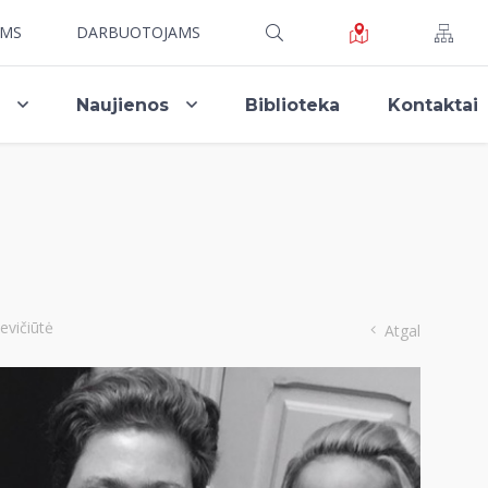
AMS
DARBUOTOJAMS
i
Naujienos
Biblioteka
Kontaktai
evičiūtė
Atgal