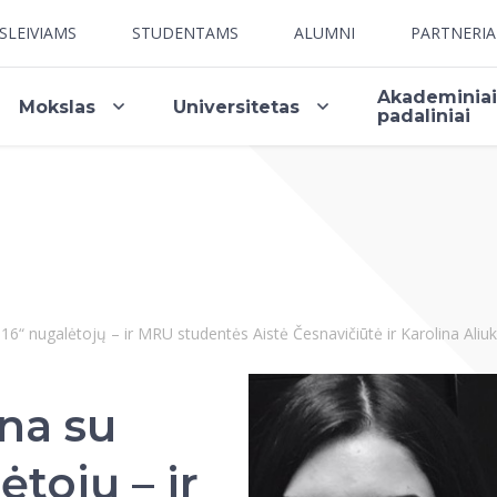
SLEIVIAMS
STUDENTAMS
ALUMNI
PARTNERI
Akademinia
Mokslas
Universitetas
padaliniai
16“ nugalėtojų – ir MRU studentės Aistė Česnavičiūtė ir Karolina Aliuk
na su
ėtojų – ir