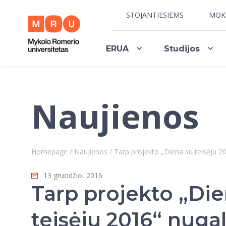
STOJANTIESIEMS
MOK
ERUA
Studijos
Naujienos
Homepage
/
Naujienos
/
Tarp projekto „Diena su teisėju 20
13 gruodžio, 2016
Tarp projekto „Die
teisėju 2016“ nugal