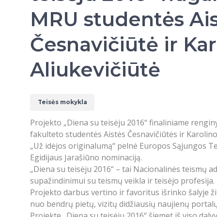
MRU studentės Ai
Česnavičiūtė ir Kar
Aliukevičiūtė
Teisės mokykla
Projekto „Diena su teisėju 2016“ finaliniame reng
fakulteto studentės Aistės Česnavičiūtės ir Karolino
„Už idėjos originalumą“ pelnė Europos Sąjungos T
Egidijaus Jarašiūno nominaciją.
„Diena su teisėju 2016“ – tai Nacionalinės teismų a
supažindinimui su teismų veikla ir teisėjo profesija.
Projekto darbus vertino ir favoritus išrinko šalyje 
nuo bendrų pietų, vizitų didžiausių naujienų portalų
Projekte „Diena su teisėju 2016“ šiemet iš viso daly