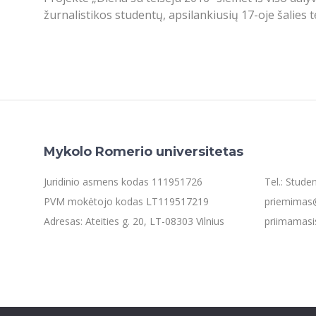
žurnalistikos studentų, apsilankiusių 17-oje šalies t
Mykolo Romerio universitetas
Juridinio asmens kodas 111951726
Tel.: Stud
PVM mokėtojo kodas LT119517219
priemimas@
Adresas: Ateities g. 20, LT-08303 Vilnius
priimamasi