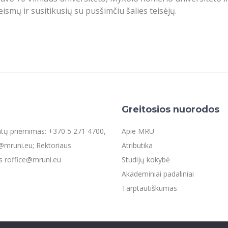
eismų ir susitikusių su pusšimčiu šalies teisėjų.
Greitosios nuorodos
entų priėmimas: +370 5 271 4700,
Apie MRU
mruni.eu; Rektoriaus
Atributika
s roffice@mruni.eu
Studijų kokybė
Akademiniai padaliniai
Tarptautiškumas