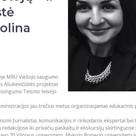
stė
olina
inyje MRU Viešojo saugumo
s Aliukevičiūtės projektas
eisingumo Teismo teisėjo
dministracijos jau trečius metus organizuojamas edukacinis p
žinomi žurnalistai, komunikacijos ir rinkodaros ekspertai bei
 redakcijose iki privačių paskaitų ir ekskursijų skirtinguose
vavo 70 Vilniaus universiteto, Mykolo Romerio universiteto ir