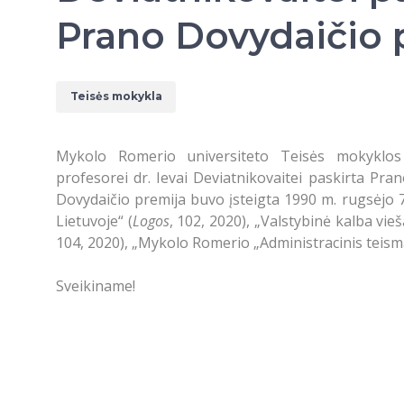
Prano Dovydaičio 
Teisės mokykla
Mykolo Romerio universiteto Teisės mokyklos V
profesorei dr. Ievai Deviatnikovaitei paskirta Pra
Dovydaičio premija buvo įsteigta 1990 m. rugsėjo 7
Lietuvoje“ (
Logos
, 102, 2020), „Valstybinė kalba vie
104, 2020), „Mykolo Romerio „Administracinis teism
Sveikiname!