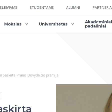
SLEIVIAMS
STUDENTAMS
ALUMNI
PARTNERI
Akademinia
Mokslas
Universitetas
padaliniai
tei paskirta Prano Dovydaičio premija
i
askirta