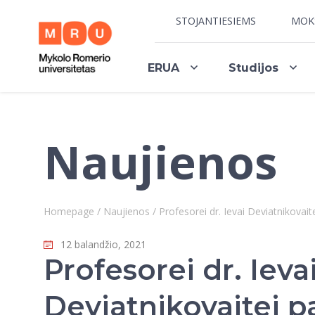
STOJANTIESIEMS
MOK
ERUA
Studijos
Naujienos
Homepage
/
Naujienos
/
Profesorei dr. Ievai Deviatnikovai
12 balandžio, 2021
Profesorei dr. Ieva
Deviatnikovaitei p