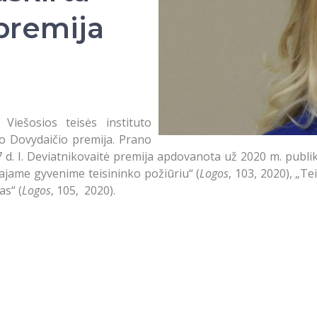
premija
iešosios teisės instituto
no Dovydaičio premija. Prano
 d. I. Deviatnikovaitė premija apdovanota už 2020 m. publiku
šajame gyvenime teisininko požiūriu“ (
Logos
, 103, 2020), „Te
as“ (
Logos
, 105, 2020).