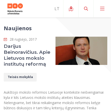
Naujienos
Apie ERUA
28 rugsėjo, 2017
Naujienos ir renginiai
Mano studijos
Darijus
Beinoravičius. Apie
Galimybės
Studijų organizavimas ir aplinka
MOin – MRU Mokslo ir inovacijų savaitė
Lietuvos mokslo
Komanda ir kontaktai
institutų reformą
Finansai
Studijų kokybė
Mokslo programos
Apie MRU
Studentų organizacijos
Studijų programos
Mokslininkų profiliai "CRIS"
Teisės mokykla
Rektorės žodis
Teisės mokykla
Studentų namai
Tarptautiniai mainai
Mokslinės veiklos skatinimo fondas
Struktūra
Viešojo saugumo akademija
Pranešimai spaudai
Aukštojo mokslo reformos Lietuvoje kontekste neišvengiamai
Estetinis ugdymas
Studentams
Skaitmeniniai ženkliukai
Tarptautinių ekspertų tinklas
kyla ir kils Lietuvos mokslo institutų ateities klausimas.
Reitingai
Žmogaus ir visuomenės studijų fakultetas
Ekspertų sąrašas
Nelengvame, bet tikrai reikalingame mokslo reformos kelyje
Dokumentai reglamentuojantys studijas
Pramoginių šokių kolektyvas ,,Bolero”
Darbuotojams
Erasmus+ mobilumas studijoms (SMS)
Karjeros centras
Atitikties mokslinių tyrimų etikai komitetas
būtinos diskusijos ir tam tikrų kriterijų išgryninimas. Tenka
Universiteto garbės nariai
Viešojo valdymo ir verslo fakultetas