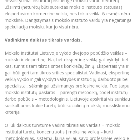
nevalstybiniai institutai prisidengę mokslo vardu neturėtų
Informacinė sistema "Studijos"
užsiimti (neturėtų būti suteiktas mokslo instituto statusas)
Azijos centras
Vilniaus Karaliaus Sedžiongo institutas
Parama Ukrainai
ekspertavimo komercine veikla, nes tokia veikla iš esmės nėra
Darbuotojų elektroninis paštas
mokslinė. Dangstymasis mokslo instituto vardu yra negarbinga
Vilniaus Karaliaus Sedžiongo institutas
Frankofoniškų šalių studijų centras
Daugiafaktorinė autentifikacija universiteto
Civilinė sauga
spekuliacija mokslu, kur jo visai nėra.
darbuotojams (MFA)
Frankofoniškų šalių studijų centras
Mokslininkų profiliai "CRIS"
Korupcijos prevencija
Vadinkime daiktus tikrais vardais.
Bendruomenės gerovė
Mokslo institutai Lietuvoje vykdo dvejopo pobūdžio veiklas –
Darbuotojų kvalifikacijos kėlimas
mokslo ir ekspertinę. Na, bet ekspertinę veiklą gali vykdyti bet
MRU norminių teisės aktų duomenų bazė
kas, turintis tam tikros srities konkrečių žinių. Ekspertais yra ir
gali būti geri tam tikros srities specialistai. Vadinasi, ekspertinę
Intranetas
veiklą vykdo ir gali vykdyti valstybės institucijų darbuotojai bei
eDVS
specialistai, sėkmingai užsiimantys profesine veikla. Tuo tarpu
Microsoft Office 365
mokslo institutų paskirtis – parengti metodiką, todėl institutų
darbo pobūdis – metodologinis. Lietuvoje apskritai vis sunkiau
MRU mobilios programėlės
susikalbame, kokie turėtų būti socialinių mokslų moksliškumo
Pagalbos sistema
kriterijai.
Profesinė sąjunga
O juk daiktus turėtume vadinti tikraisiais vardais – mokslo
Kontaktų paieška
institutai turėtų koncentruotis į mokslinę veiklą – kurti
metodologijas, sistemą, kuria vėliau savo profesinėje veikloje