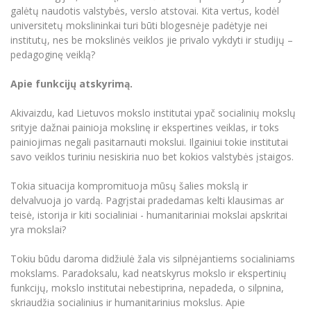
galėtų naudotis valstybės, verslo atstovai. Kita vertus, kodėl
universitetų mokslininkai turi būti blogesnėje padėtyje nei
institutų, nes be mokslinės veiklos jie privalo vykdyti ir studijų –
pedagoginę veiklą?
Apie funkcijų atskyrimą.
Akivaizdu, kad Lietuvos mokslo institutai ypač socialinių mokslų
srityje dažnai painioja mokslinę ir ekspertines veiklas, ir toks
painiojimas negali pasitarnauti mokslui. Ilgainiui tokie institutai
savo veiklos turiniu nesiskiria nuo bet kokios valstybės įstaigos.
Tokia situacija kompromituoja mūsų šalies mokslą ir
delvalvuoja jo vardą. Pagrįstai pradedamas kelti klausimas ar
teisė, istorija ir kiti socialiniai - humanitariniai mokslai apskritai
yra mokslai?
Tokiu būdu daroma didžiulė žala vis silpnėjantiems socialiniams
mokslams. Paradoksalu, kad neatskyrus mokslo ir ekspertinių
funkcijų, mokslo institutai nebestiprina, nepadeda, o silpnina,
skriaudžia socialinius ir humanitarinius mokslus. Apie