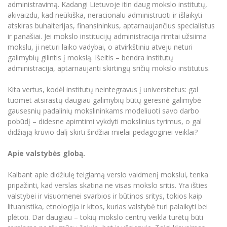
administravimą. Kadangi Lietuvoje itin daug mokslo institutų,
akivaizdu, kad neūkiška, neracionalu administruoti ir išlaikyti
atskiras buhalterijas, finansininkus, aptarnaujančius specialistus
ir panašiai. Jei mokslo institucijų administracija rimtai užsiima
mokslu, ji neturi laiko vadybai, o atvirkštiniu atveju neturi
galimybių gilintis į mokslą. Išeitis – bendra institutų
administracija, aptarnaujanti skirtingų sričių mokslo institutus.
Kita vertus, kodėl institutų neintegravus į universitetus: gal
tuomet atsirastų daugiau galimybių būtų geresnė galimybė
gausesnių padalinių mokslininkams modeliuoti savo darbo
pobūdį – didesne apimtimi vykdyti mokslinius tyrimus, o gal
didžiąją krūvio dalį skirti širdžiai mielai pedagoginei veiklai?
Apie valstybės globą.
Kalbant apie didžiulę teigiamą verslo vaidmenį mokslui, tenka
pripažinti, kad verslas skatina ne visas mokslo sritis. Yra išties
valstybei ir visuomenei svarbios ir būtinos sritys, tokios kaip
lituanistika, etnologija ir kitos, kurias valstybė turi palaikyti bei
plėtoti. Dar daugiau – tokių mokslo centrų veikla turėtų būti