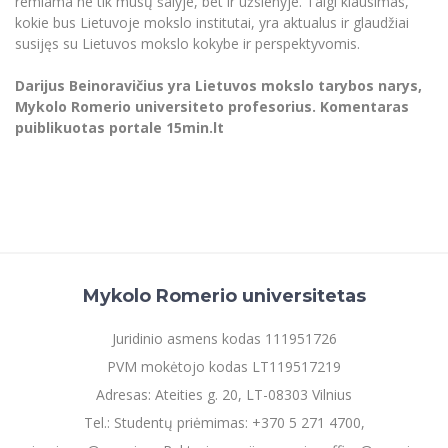
remiama ne tik mūsų šalyje, bet ir užsienyje. Taigi klausimas,
kokie bus Lietuvoje mokslo institutai, yra aktualus ir glaudžiai
susijęs su Lietuvos mokslo kokybe ir perspektyvomis.
Darijus Beinoravičius yra Lietuvos mokslo tarybos narys,
Mykolo Romerio universiteto profesorius. Komentaras
puiblikuotas portale 15min.lt
Mykolo Romerio universitetas
Juridinio asmens kodas 111951726
PVM mokėtojo kodas LT119517219
Adresas: Ateities g. 20, LT-08303 Vilnius
Tel.: Studentų priėmimas: +370 5 271 4700,