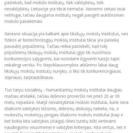
Renginių kalendorius
Universiteto teatras
pastebėti, kad mokslo institutų, tiek valstybinių, tiek
Neformaliuoju ir (ar) savišvietos būdu įgytų
Erasmus+ mobilumas praktikoms (SMP)
Partnerystės
Emocinė gerovė
Mokslo laboratorijos
kompetencijų vertinimas ir pripažinimas
nevalstybinių Lietuvoje yra tikrai nemažai. Vieniems sekasi visai
Veiklos dokumentai
Sūduvos akademija
Tinklalaidės
MRU pop vokalinis ansamblis (vadovas Artūras
neblogai, tačiau dauguma institutų negali pasigirti aukštesniais
Kitos galimybės
Azijos centras
Bakalauro studijos
Žmogaus, aplinkos ir technologijų (HET) siste
Novikas)
Studijų organizavimas
mokslo pasiekimais.
Akademinė etika
Magistrantūros studijos
Vilniaus Karaliaus Sedžiongo institutas
MRU merginų choras
Doktorantūra
Geresnė situacija yra kalbant apie tiksliųjų mokslų institutus, nes
Darbas MRU
Vadovų MBA
Frankofoniškų šalių studijų centras
fizikos ar biotechnologijų mokslų institutai tikrai yra pasiekę
Švietimo ir kultūros vadovų MPA
Projektai
Universiteto simbolika
pasaulinį pripažinimą. Tačiau reikia pastebėti, kad tokį
Teisės LL.M.
pripažinimą tiksliųjų mokslų institutai įgijo tik nuožmios
Akademinė leidyba
Atributika
konkurencijos sąlygomis, kai norėdami išgyventi turėjo tapti
Papildomosios studijos
reikalingi verslui. Po Nepriklausomybės atkūrimo labai daug
Pedagogų rengimas
Mokymų LAB
Naujienos
tiksliųjų mokslų institutų nunyko, o liko tik konkurencingiausi,
Doktorantūros studijos
stipriausi, tarptautiškiausi.
Mokslo naujienos
Tarptautiškumas
Profesinės bakalauro studijos
Personalo valdymo centras
Tuo tarpu socialinių - humanitarinių mokslų institutai daugiau
Kasmetiniai mokslo renginiai
Studentams
Darnus vystymasis
mažiau atsilaikė, tačiau didesnio proveržio nei prieš 20 ar 30
Privačių interesų deklaravimas
metų nepadarė. Matyt nevalstybiniai mokslo institutai, kurie nėra
Informacija naujiems darbuotojams
Darbuotojams
Studentams
Privatumo politika
išlaikomi valstybės lėšomis, didesnių diskusijų nekelia, na, o
Studijų Moodle (studijų vykdymui)
mokesčių mokėtojų pinigais išlaikomi mokslo institutai (kaip ir
Darbuotojams
Partnerystės
Negalia ir individualieji poreikiai
bet kokia kita valstybės įstaiga) išties turėtų būti vertinami
Darbuotojų Moodle (kompetencijų tobulinimui)
naudingumo visuomenei ir valstybei kriterijais. Kita vertus, net ir
Partnerystės
Studijų tvarkaraštis
Azijos centras
Viešai skelbiama informacija