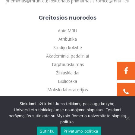
priemimas@mruni.eu; Rektoriaus priimamasis roffice@mruni.eu
Greitosios nuorodos
Apie MRU
Atributika
Studijų kokybė
Akademiniai padaliniai
Tarptautiškumas
Žiniasklaidai
Biblioteka
Mokslo laboratorijos
Privatumo politika
Siekdami užtikrinti Jums teikiamų paslaugų kokybę,
Universiteto tinklalapiuose naudojame slapukus. Tęsdami
naršymą jūs sutinkate su Mykolo Romerio universiteto slapukų
©2021 Mykolo Romerio universitetas. Visos teisės
politika.
saugomos
Sutinku
Privatumo politika
Sukurta:
TEXUS